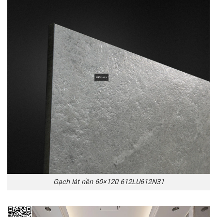
Gạch lát nền 60×120 612LU612N31