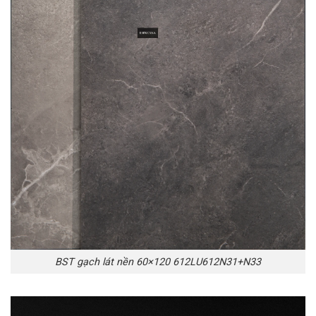
BST gạch lát nền 60×120 612LU612N31+N33