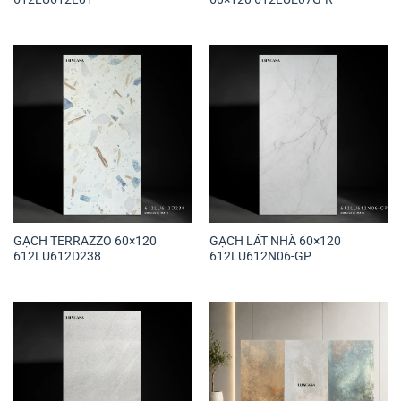
GẠCH TERRAZZO 60×120
GẠCH LÁT NHÀ 60×120
612LU612D238
612LU612N06-GP