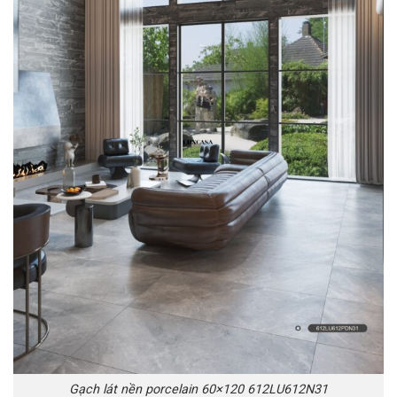
Gạch lát nền porcelain 60×120 612LU612N31