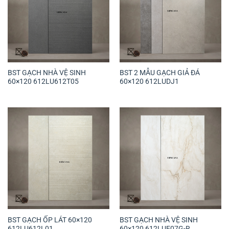
BST GẠCH NHÀ VỆ SINH
BST 2 MẪU GẠCH GIẢ ĐÁ
60×120 612LU612T05
60×120 612LUDJ1
BST GẠCH ỐP LÁT 60×120
BST GẠCH NHÀ VỆ SINH
612LU612L01
60×120 612LUE07G-R