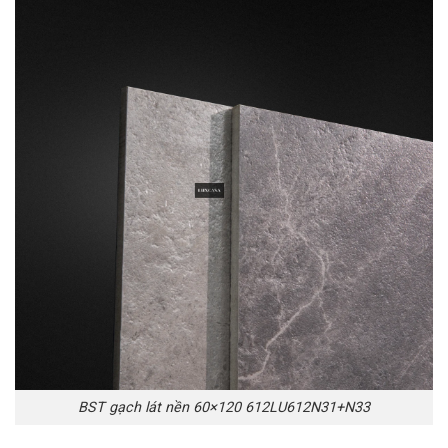
BST gạch lát nền 60×120 612LU612N31+N33