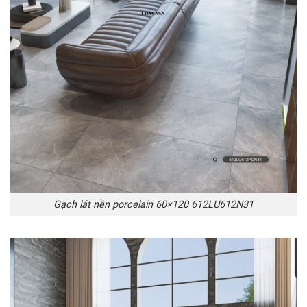
Gạch lát nền porcelain 60×120 612LU612N31