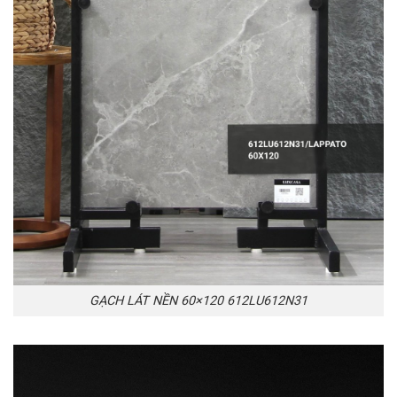
GẠCH LÁT NỀN 60×120 612LU612N31