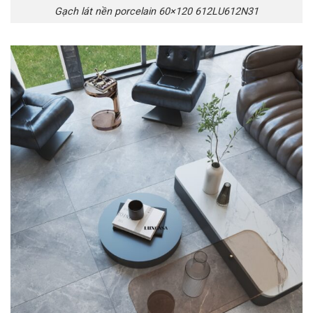
Gạch lát nền porcelain 60×120 612LU612N31