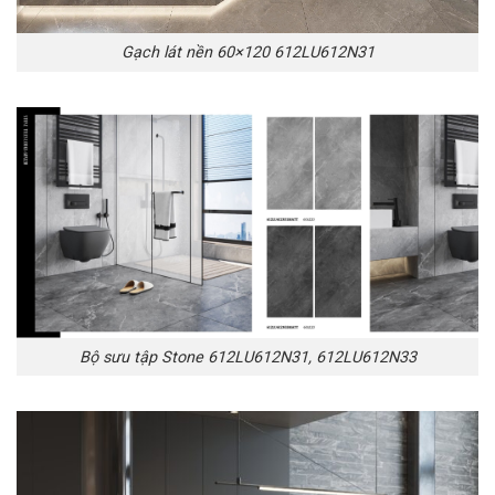
Gạch lát nền 60×120 612LU612N31
Bộ sưu tập Stone 612LU612N31, 612LU612N33