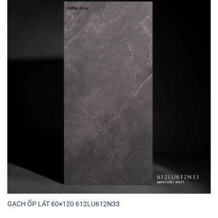
GẠCH ỐP LÁT 60×120 612LU612N33