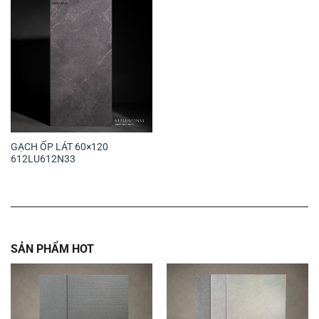
GẠCH ỐP LÁT 60×120
612LU612N33
SẢN PHẨM HOT