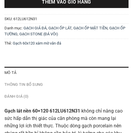
THÊM VÀO GIỎ HÀNG
SKU:
612LU612N31
Danh mục:
GẠCH GIẢ ĐÁ
,
GẠCH ỐP LÁT
,
GẠCH ỐP MẶT TIỀN
,
GẠCH ỐP
TƯỜNG
,
GẠCH STONE (ĐÁ VÔI)
Thẻ:
Gạch 60x120 xám mờ vân đá
MÔ TẢ
THÔNG TIN BỔ SUNG
ĐÁNH GIÁ (0)
Gạch lát nền 60×120 612LU612N31
không chỉ nâng cao
sức hấp dẫn thị giác của căn phòng mà còn mang lại
những lợi ích thiết thực. Thuộc dòng gạch porcelain nên