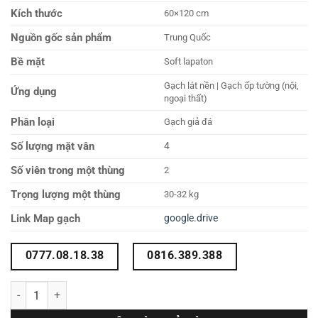
Kích thước
60×120 cm
Nguồn gốc sản phẩm
Trung Quốc
Bề mặt
Soft lapaton
Gạch lát nền | Gạch ốp tường (nội,
Ứng dụng
ngoại thất)
Phân loại
Gạch giả đá
Số lượng mặt vân
4
Số viên trong một thùng
2
Trọng lượng một thùng
30-32 kg
Link Map gạch
google.drive
0777.08.18.38
0816.389.388
Gạch lát nền 60x120 612LU612N31 số lượng