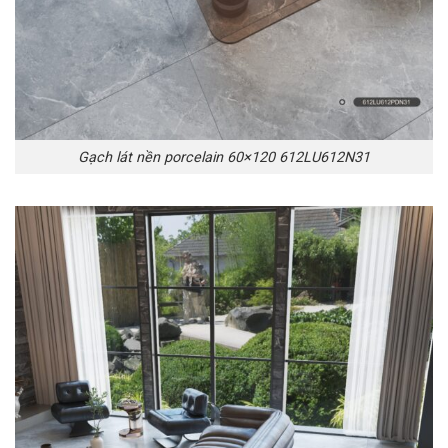
Gạch lát nền porcelain 60×120 612LU612N31