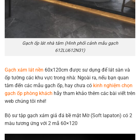
Gạch ốp lát nhà tắm (Hình phối cảnh mẫu gạch
612LU612N31)
Gạch xám lát nền
60x120cm được sư dụng để lát sàn và
ốp tường các khu vực trong nhà: Ngoài ra, nếu bạn quan
tâm đến các mẫu gạch ốp, hay chưa có
kinh nghiệm chọn
gạch ốp phòng khách
hãy tham khảo thêm các bài viết trên
web chúng tôi nhé!
Bộ sư tập gạch xám giả đá bề mặt Mờ (Soft lapaton) có 2
màu tương ứng với 2 mã 60×120