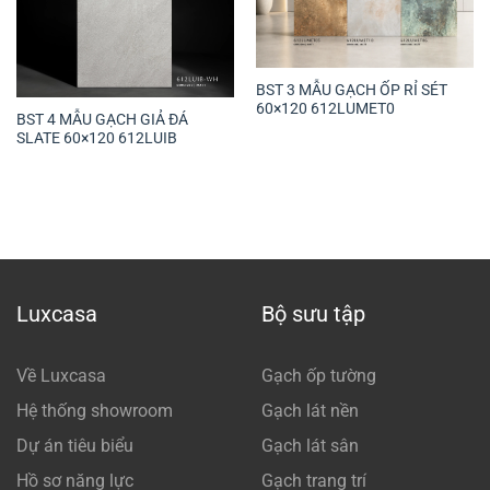
BST 3 MẪU GẠCH ỐP RỈ SÉT
60×120 612LUMET0
BST 4 MẪU GẠCH GIẢ ĐÁ
SLATE 60×120 612LUIB
Luxcasa
Bộ sưu tập
Về Luxcasa
Gạch ốp tường
Hệ thống showroom
Gạch lát nền
Dự án tiêu biểu
Gạch lát sân
Hồ sơ năng lực
Gạch trang trí