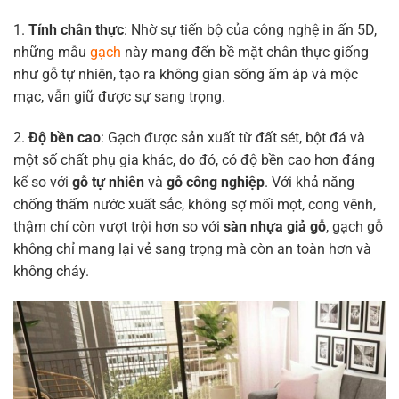
1.
Tính chân thực
: Nhờ sự tiến bộ của công nghệ in ấn 5D,
những mẫu
gạch
này mang đến bề mặt chân thực giống
như gỗ tự nhiên, tạo ra không gian sống ấm áp và mộc
mạc, vẫn giữ được sự sang trọng.
2.
Độ bền cao
: Gạch được sản xuất từ đất sét, bột đá và
một số chất phụ gia khác, do đó, có độ bền cao hơn đáng
kể so với
gỗ tự nhiên
và
gỗ công nghiệp
. Với khả năng
chống thấm nước xuất sắc, không sợ mối mọt, cong vênh,
thậm chí còn vượt trội hơn so với
sàn nhựa giả gỗ
, gạch gỗ
không chỉ mang lại vẻ sang trọng mà còn an toàn hơn và
không cháy.