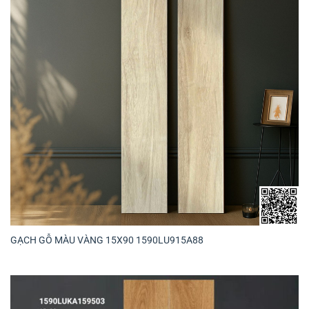
GẠCH GỖ MÀU VÀNG 15X90 1590LU915A88