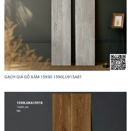
GẠCH GIẢ GỖ XÁM 15X90 1590LU915A81