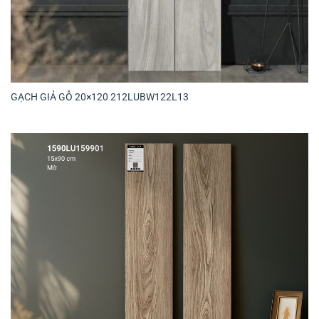
GẠCH GIẢ GỖ 20×120 212LUBW122L13