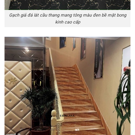
Gạch giả đá lát cầu thang mang tông màu đen bề mặt bong
kính cao cấp