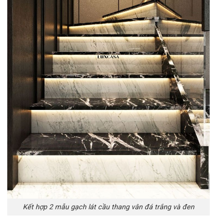
Kết hợp 2 mẫu gạch lát cầu thang vân đá trắng và đen