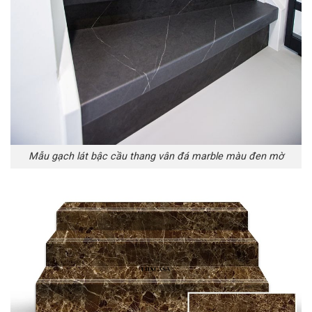
Mẫu gạch lát bậc cầu thang vân đá marble màu đen mờ