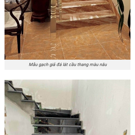
Mẫu gạch giả đá lát cầu thang màu nâu