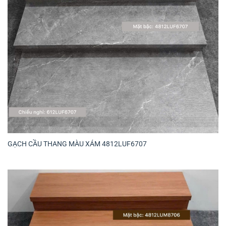
GẠCH CẦU THANG MÀU XÁM 4812LUF6707