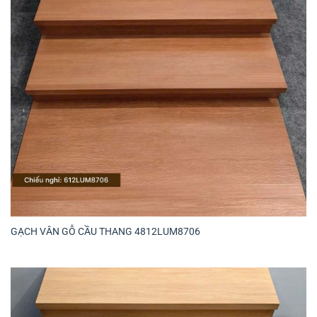
GẠCH VÂN GỖ CẦU THANG 4812LUM8706