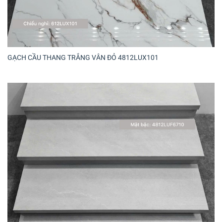
GẠCH CẦU THANG TRẮNG VÂN ĐỎ 4812LUX101