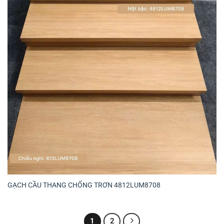
GẠCH CẦU THANG CHỐNG TRƠN 4812LUM8708
1
2