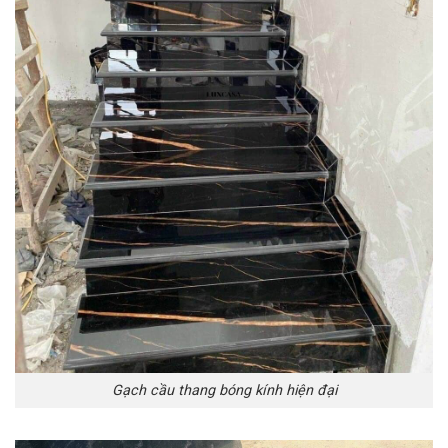
Gạch cầu thang bóng kính hiện đại