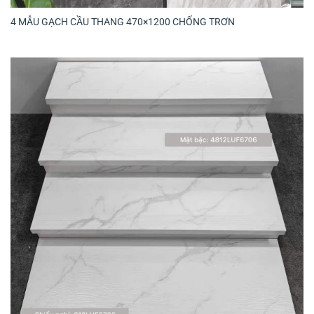
4 MẪU GẠCH CẦU THANG 470×1200 CHỐNG TRƠN