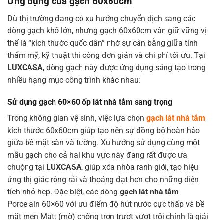
Ứng dụng của gạch 60x60cm
Dù thị trường đang có xu hướng chuyển dịch sang các
dòng gạch khổ lớn, nhưng gạch 60x60cm vẫn giữ vững vị
thế là “kích thước quốc dân” nhờ sự cân bằng giữa tính
thẩm mỹ, kỹ thuật thi công đơn giản và chi phí tối ưu. Tại
LUXCASA
, dòng gạch này được ứng dụng sáng tạo trong
nhiều hạng mục công trình khác nhau:
Sử dụng gạch 60×60 ốp lát nhà tắm sang trọng
Trong không gian vệ sinh, việc lựa chọn
gạch lát nhà tắm
kích thước 60x60cm giúp tạo nên sự đồng bộ hoàn hảo
giữa bề mặt sàn và tường. Xu hướng sử dụng cùng một
mẫu gạch cho cả hai khu vực này đang rất được ưa
chuộng tại
LUXCASA
, giúp xóa nhòa ranh giới, tạo hiệu
ứng thị giác rộng rãi và thoáng đạt hơn cho những diện
tích nhỏ hẹp. Đặc biệt, các dòng
gạch lát nhà tắm
Porcelain 60×60 với ưu điểm độ hút nước cực thấp và bề
mặt men Matt (mờ) chống trơn trượt vượt trội chính là giải