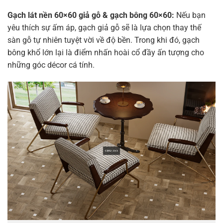
Gạch lát nền 60×60 giả gỗ & gạch bông 60×60:
Nếu bạn
yêu thích sự ấm áp, gạch giả gỗ sẽ là lựa chọn thay thế
sàn gỗ tự nhiên tuyệt vời về độ bền. Trong khi đó, gạch
bông khổ lớn lại là điểm nhấn hoài cổ đầy ấn tượng cho
những góc décor cá tính.