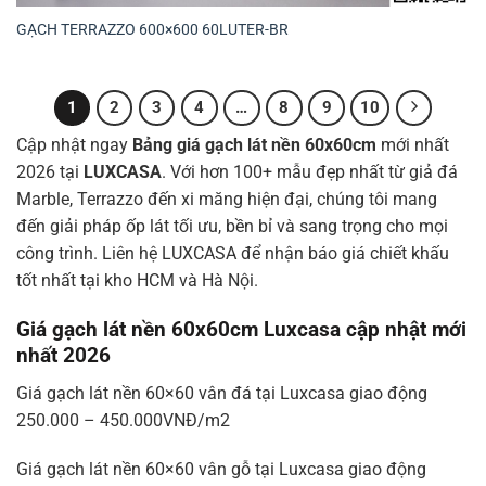
GẠCH TERRAZZO 600×600 60LUTER-BR
1
2
3
4
…
8
9
10
Cập nhật ngay
Bảng giá gạch lát nền 60x60cm
mới nhất
2026 tại
LUXCASA
. Với hơn 100+ mẫu đẹp nhất từ giả đá
Marble, Terrazzo đến xi măng hiện đại, chúng tôi mang
đến giải pháp ốp lát tối ưu, bền bỉ và sang trọng cho mọi
công trình. Liên hệ LUXCASA để nhận báo giá chiết khấu
tốt nhất tại kho HCM và Hà Nội.
Giá gạch lát nền 60x60cm Luxcasa cập nhật mới
nhất 2026
Giá gạch lát nền 60×60 vân đá tại Luxcasa giao động
250.000 – 450.000VNĐ/m2
Giá gạch lát nền 60×60 vân gỗ tại Luxcasa giao động