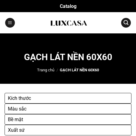
Bỏ
Catalog
qua
nội
dung
GẠCH LÁT NỀN 60X60
Trang chủ
/
GẠCH LÁT NỀN 60X60
Kích thước
Màu sắc
Bề mặt
Xuất sứ