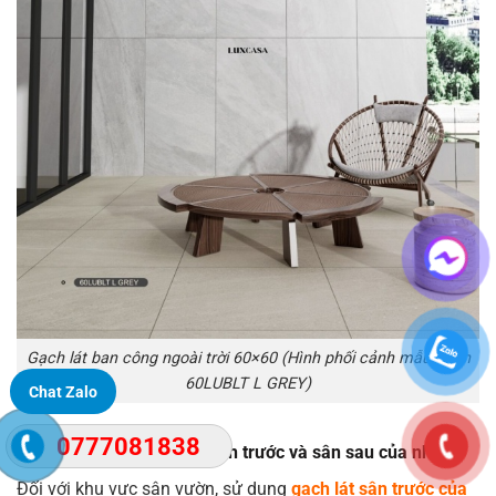
Gạch lát ban công ngoài trời 60×60 (Hình phối cảnh mẫu gạch
60LUBLT L GREY)
Chat Zalo
0777081838
Sử dụng gạch 60×60 lát sân trước và sân sau của nhà
Đối với khu vực sân vườn, sử dụng
gạch lát sân trước của