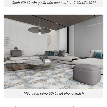
Gạch 60×60 vân gỗ lát nền quán cafe mã 60LUPL6011
Mẫu gạch bông 60×60 lát phòng khách