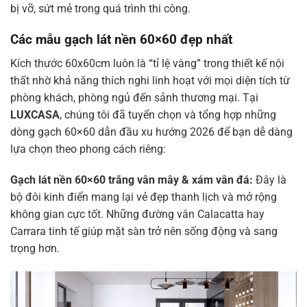
bị vỡ, sứt mẻ trong quá trình thi công.
Các mẫu gạch lát nền 60×60 đẹp nhất
Kích thước 60x60cm luôn là “tỉ lệ vàng” trong thiết kế nội
thất nhờ khả năng thích nghi linh hoạt với mọi diện tích từ
phòng khách, phòng ngủ đến sảnh thương mại. Tại
LUXCASA
, chúng tôi đã tuyển chọn và tổng hợp những
dòng gạch 60×60 dẫn đầu xu hướng 2026 để bạn dễ dàng
lựa chọn theo phong cách riêng:
Gạch lát nền 60×60 trắng vân mây & xám vân đá:
Đây là
bộ đôi kinh điển mang lại vẻ đẹp thanh lịch và mở rộng
không gian cực tốt. Những đường vân Calacatta hay
Carrara tinh tế giúp mặt sàn trở nên sống động và sang
trọng hơn.