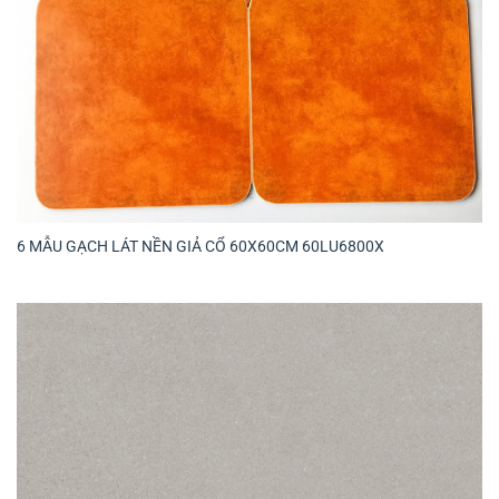
6 MẪU GẠCH LÁT NỀN GIẢ CỔ 60X60CM 60LU6800X