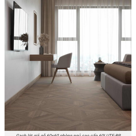
Gạch lát giả gỗ 60×60 phòng ngủ cao cấp 60LUTE-BR