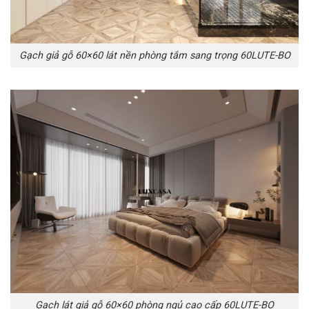
Gạch giả gỗ 60×60 lát nền phòng tắm sang trọng 60LUTE-BO
Gạch lát giả gỗ 60×60 phòng ngủ cao cấp 60LUTE-BO