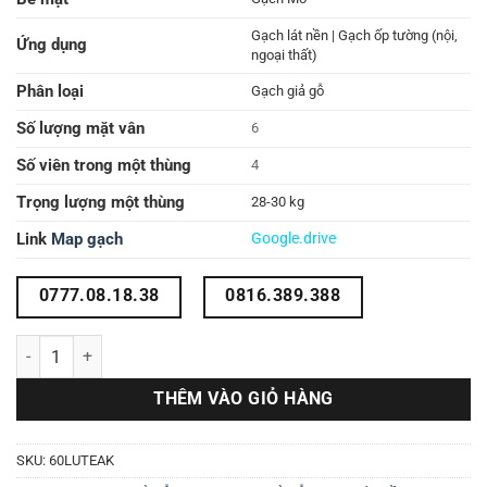
Gạch lát nền | Gạch ốp tường (nội,
Ứng dụng
ngoại thất)
Phân loại
Gạch giả gỗ
Số lượng mặt vân
6
Số viên trong một thùng
4
Trọng lượng một thùng
28-30 kg
Link
Map gạch
Google.drive
0777.08.18.38
0816.389.388
BST 3 mẫu gạch vân gỗ 60x60 60LUTEAK số lượng
THÊM VÀO GIỎ HÀNG
SKU:
60LUTEAK