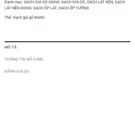
Danh mục:
GẠCH GIẢ GỖ 60X60
,
GẠCH GIẢ GỖ
,
GẠCH LÁT NỀN
,
GẠCH
LÁT NỀN 60X60
,
GẠCH ỐP LÁT
,
GẠCH ỐP TƯỜNG
Thẻ:
Gạch giả gỗ 60x60
MÔ TẢ
THÔNG TIN BỔ SUNG
ĐÁNH GIÁ (0)