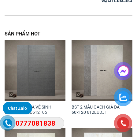
Gạch Luxcasa
SẢN PHẨM HOT
BST GẠCH NHÀ VỆ SINH
BST 2 MẪU GẠCH GIẢ ĐÁ
Chat Zalo
60×120 612LU612T05
60×120 612LUDJ1
0777081838