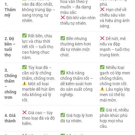
hoa văn theo ý
1.
vân đá độc nhất,
phú.
muốn – đa dạng
Thẩm
không trùng lặp –
Hạn chế về
màu sắc.
mỹ
sang trọng, tự
chiều sâu vân
Đôi khi vân nhìn
nhiên.
và hiệu ứng ánh
thiếu tự nhiên.
sáng.
Rất bền, chịu
2. Độ
Bền nhưng
Dễ nứt, mẻ
lực và chịu thời
bền –
thường kém hơn
nếu va đập
tiết tốt – tuổi thọ
tuổi
đá tự nhiên một
mạnh – tuổi thọ
cao hàng chục
thọ
chút.
trung bình.
năm.
Tùy loại đá –
Nhiều loại
3.
cần xử lý chống
Khả năng
gạch có lớp men
Chống
thấm, chống trơn.
chống thấm tốt –
chống thấm,
thấm
Một số loại
dễ kiểm soát hơn
chống trơn tốt.
–
marble dễ hút ẩm
do sản xuất công
Lâu ngày lớp
chống
nếu không xử lý
nghiệp.
men có thể bị
trơn
tốt.
mài mòn.
Giá rẻ, nhiều
Giá cao – tùy
4. Giá
Giá hợp lý hơn
phân khúc phù
theo loại đá và độ
thành
đá tự nhiên.
hợp mọi nhu
hiếm.
cầu.