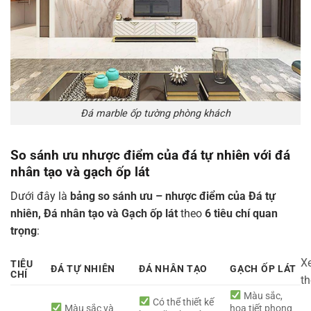
Đá marble ốp tường phòng khách
So sánh ưu nhược điểm của đá tự nhiên với đá
nhân tạo và gạch ốp lát
Dưới đây là
bảng so sánh ưu – nhược điểm của Đá tự
nhiên, Đá nhân tạo và Gạch ốp lát
theo
6 tiêu chí quan
trọng
:
X
TIÊU
ĐÁ TỰ NHIÊN
ĐÁ NHÂN TẠO
GẠCH ỐP LÁT
CHÍ
t
Màu sắc,
Có thể thiết kế
Màu sắc và
họa tiết phong