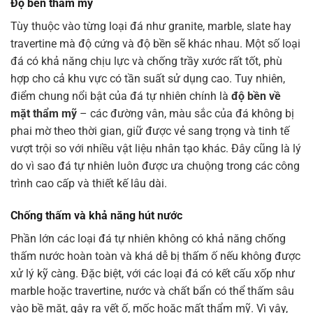
Độ bền thẩm mỹ
Tùy thuộc vào từng loại đá như granite, marble, slate hay
travertine mà độ cứng và độ bền sẽ khác nhau. Một số loại
đá có khả năng chịu lực và chống trầy xước rất tốt, phù
hợp cho cả khu vực có tần suất sử dụng cao. Tuy nhiên,
điểm chung nổi bật của đá tự nhiên chính là
độ bền về
mặt thẩm mỹ
– các đường vân, màu sắc của đá không bị
phai mờ theo thời gian, giữ được vẻ sang trọng và tinh tế
vượt trội so với nhiều vật liệu nhân tạo khác. Đây cũng là lý
do vì sao đá tự nhiên luôn được ưa chuộng trong các công
trình cao cấp và thiết kế lâu dài.
Chống thấm và khả năng hút nước
Phần lớn các loại đá tự nhiên không có khả năng chống
thấm nước hoàn toàn và khá dễ bị thấm ố nếu không được
xử lý kỹ càng. Đặc biệt, với các loại đá có kết cấu xốp như
marble hoặc travertine, nước và chất bẩn có thể thấm sâu
vào bề mặt, gây ra vết ố, mốc hoặc mất thẩm mỹ. Vì vậy,