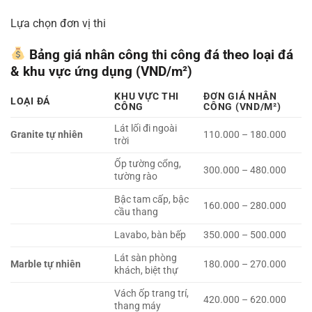
Lựa chọn đơn vị thi
Bảng giá nhân công thi công đá theo loại đá
& khu vực ứng dụng (VND/m²)
KHU VỰC THI
ĐƠN GIÁ NHÂN
LOẠI ĐÁ
CÔNG
CÔNG (VND/M²)
Lát lối đi ngoài
Granite tự nhiên
110.000 – 180.000
trời
Ốp tường cổng,
300.000 – 480.000
tường rào
Bậc tam cấp, bậc
160.000 – 280.000
cầu thang
Lavabo, bàn bếp
350.000 – 500.000
Lát sàn phòng
Marble tự nhiên
180.000 – 270.000
khách, biệt thự
Vách ốp trang trí,
420.000 – 620.000
thang máy