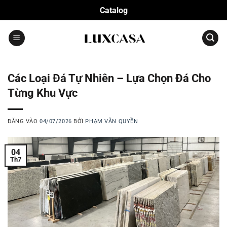
Bỏ
Catalog
qua
nội
dung
Các Loại Đá Tự Nhiên – Lựa Chọn Đá Cho
Từng Khu Vực
ĐĂNG VÀO
04/07/2026
BỞI
PHẠM VĂN QUYỀN
04
Th7