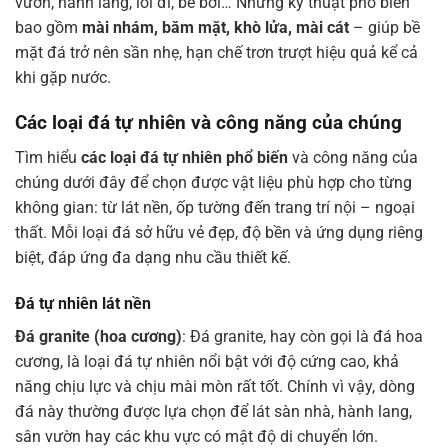
vườn, hành lang, lối đi, bể bơi… Những kỹ thuật phổ biến
bao gồm
mài nhám, băm mặt, khò lửa, mài cát
– giúp bề
mặt đá trở nên sần nhẹ, hạn chế trơn trượt hiệu quả kể cả
khi gặp nước.
Các loại đá tự nhiên và công năng của chúng
Tìm hiểu
các loại đá tự nhiên phổ biến
và công năng của
chúng dưới đây để chọn được vật liệu phù hợp cho từng
không gian: từ lát nền, ốp tường đến trang trí nội – ngoại
thất. Mỗi loại đá sở hữu vẻ đẹp, độ bền và ứng dụng riêng
biệt, đáp ứng đa dạng nhu cầu thiết kế.
Đá tự nhiên lát nền
Đá granite (hoa cương)
: Đá granite, hay còn gọi là đá hoa
cương, là loại đá tự nhiên nổi bật với độ cứng cao, khả
năng chịu lực và chịu mài mòn rất tốt. Chính vì vậy, dòng
đá này thường được lựa chọn để lát sàn nhà, hành lang,
sân vườn hay các khu vực có mật độ di chuyển lớn.