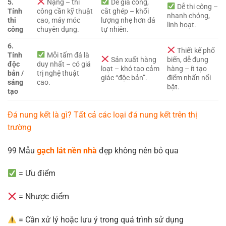
5.
Nặng – thi
Dễ gia công,
Dễ thi công –
Tính
công cần kỹ thuật
cắt ghép – khối
nhanh chóng,
thi
cao, máy móc
lượng nhẹ hơn đá
linh hoạt.
công
chuyên dụng.
tự nhiên.
6.
Thiết kế phổ
Tính
Mỗi tấm đá là
Sản xuất hàng
biến, dễ đụng
độc
duy nhất – có giá
loạt – khó tạo cảm
hàng – ít tạo
bản /
trị nghệ thuật
giác “độc bản”.
điểm nhấn nổi
sáng
cao.
bật.
tạo
Đá nung kết là gì? Tất cả các loại đá nung kết trên thị
trường
99 Mẫu
gạch lát nền nhà
đẹp không nên bỏ qua
= Ưu điểm
= Nhược điểm
= Cần xử lý hoặc lưu ý trong quá trình sử dụng