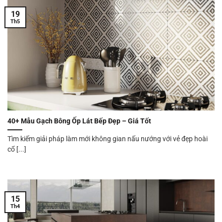
19
Th5
40+ Mẫu Gạch Bông Ốp Lát Bếp Đẹp – Giá Tốt
Tìm kiếm giải pháp làm mới không gian nấu nướng với vẻ đẹp hoài
cổ [...]
15
Th4