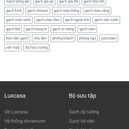
Gạch bông gió
gạch giả gỗ
gạch giả đá
gạch khổ lớn
gạch kính
gạch mosaic
gạch màu trắng
gạch màu vàng
gạch màu xanh
gạch màu đen
gạch ngoài trời
gạch sân vườn
gạch thẻ
gạch trang trí
gạch xi măng
gạch xám
Keo dán gạch
nhà tắm
phòng khách
phòng ngủ
porcelain
vân mây
đá hoa cương
Luxcasa
Bộ sưu tập
Về Luxcasa
Gạch ốp tường
Hệ thống showroom
Gạch lát nền