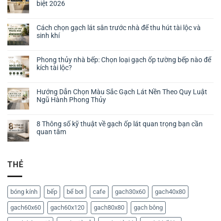
biệt 2026
Cách chọn gạch lát sân trước nhà để thu hút tài lộc và
sinh khí
Phong thủy nhà bếp: Chọn loại gạch ốp tường bếp nào để
kích tài lộc?
Hướng Dẫn Chọn Màu Sắc Gạch Lát Nền Theo Quy Luật
Ngũ Hành Phong Thủy
8 Thông số kỹ thuật về gạch ốp lát quan trọng bạn cần
quan tâm
THẺ
bóng kính
bếp
bể bơi
cafe
gach30x60
gach40x80
gach60x60
gach60x120
gach80x80
gạch bông