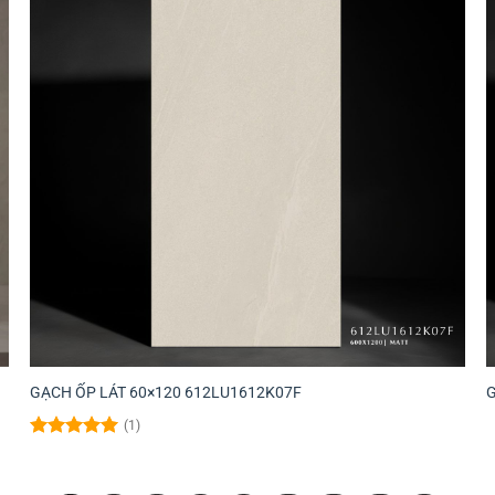
GẠCH ỐP LÁT 60×120 612LU1612K07F
(1)
Được xếp
hạng
5.00
5 sao