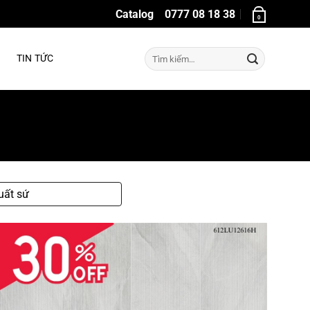
Catalog
0777 08 18 38
0
Tìm
TIN TỨC
kiếm:
uất sứ