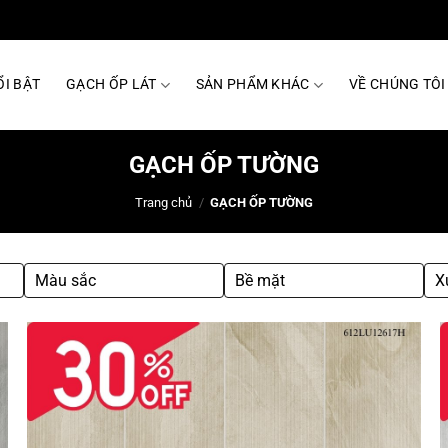
I BẬT
GẠCH ỐP LÁT
SẢN PHẨM KHÁC
VỀ CHÚNG TÔI
GẠCH ỐP TƯỜNG
Trang chủ
/
GẠCH ỐP TƯỜNG
Màu sắc
Bề mặt
X