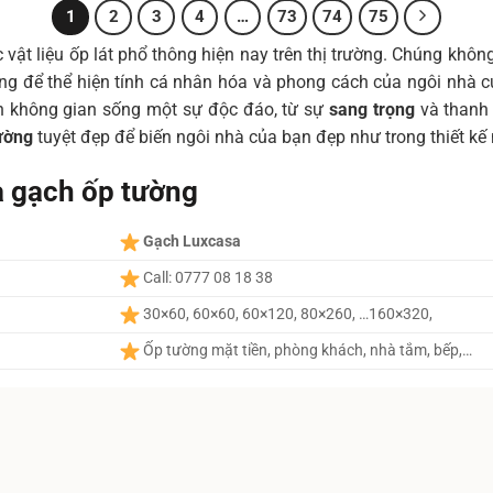
1
2
3
4
…
73
74
75
vật liệu ốp lát phổ thông hiện nay trên thị trường. Chúng không
ọng để thể hiện tính cá nhân hóa và phong cách của ngôi nhà 
n không gian sống một sự độc đáo, từ sự
sang trọng
và thanh 
ường
tuyệt đẹp để biến ngôi nhà của bạn đẹp như trong thiết kế 
a gạch ốp tường
Gạch Luxcasa
Call: 0777 08 18 38
30×60, 60×60, 60×120, 80×260, …160×320,
Ốp tường mặt tiền, phòng khách, nhà tắm, bếp,…