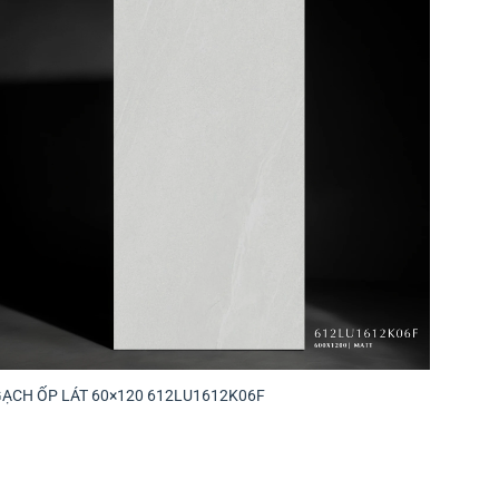
GẠCH ỐP LÁT 60×120 612LU1612K06F