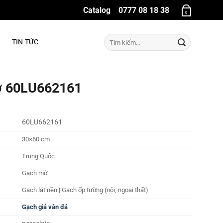
Catalog
0777 08 18 38
0
Tìm
TIN TỨC
kiếm:
mờ 60LU662161
60LU662161
30×60 cm
Trung Quốc
Gạch mờ
Gạch lát nền | Gạch ốp tường (nội, ngoại thất)
Gạch giả vân đá