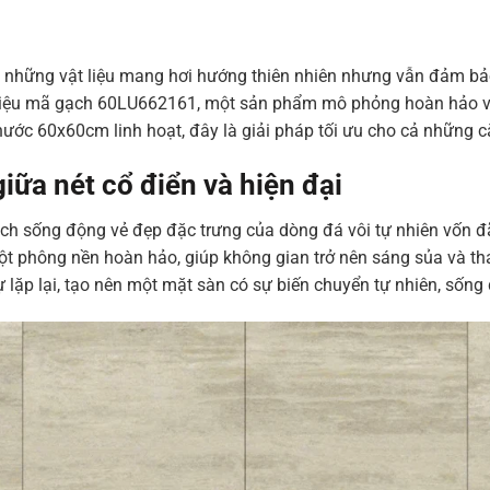
iếm những vật liệu mang hơi hướng thiên nhiên nhưng vẫn đảm bảo
hiệu mã gạch 60LU662161, một sản phẩm mô phỏng hoàn hảo vẻ 
thước 60x60cm linh hoạt, đây là giải pháp tối ưu cho cả những 
iữa nét cổ điển và hiện đại
 sống động vẻ đẹp đặc trưng của dòng đá vôi tự nhiên vốn đã 
 phông nền hoàn hảo, giúp không gian trở nên sáng sủa và tha
 lặp lại, tạo nên một mặt sàn có sự biến chuyển tự nhiên, sống