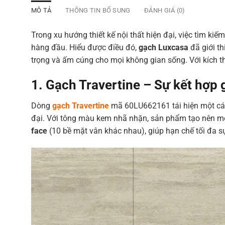
MÔ TẢ
THÔNG TIN BỔ SUNG
ĐÁNH GIÁ (0)
Trong xu hướng thiết kế nội thất hiện đại, việc tìm k
hàng đầu. Hiểu được điều đó,
gạch Luxcasa
đã giới t
trọng và ấm cúng cho mọi không gian sống
. Với kích 
1. Gạch Travertine – Sự kết hợp g
Dòng
gạch Travertine
mã 60LU662161 tái hiện một cách
đại. Với tông màu kem nhã nhặn, sản phẩm tạo nên một
face
(10 bề mặt vân khác nhau), giúp hạn chế tối đa sự