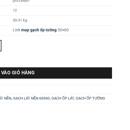
porcelain
12
30-31 kg
Link
map gạch ốp tường
30×60
 VÀO GIỎ HÀNG
ÁT NỀN
,
GẠCH LÁT NỀN 60X60
,
GẠCH ỐP LÁT
,
GẠCH ỐP TƯỜNG