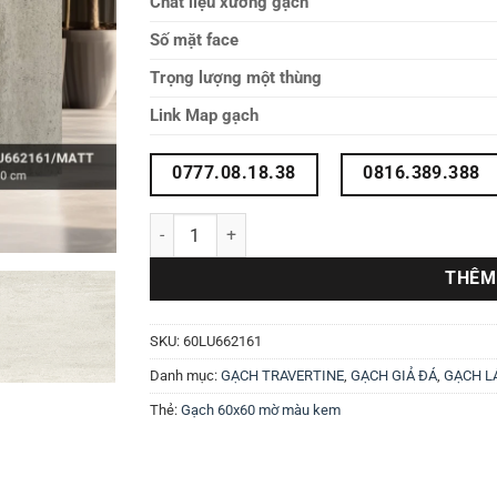
Chất liệu xương gạch
Số mặt face
Trọng lượng một thùng
Link Map gạch
0777.08.18.38
0816.389.388
Gạch travertine 60X60 mờ 60LU662161 số lượng
THÊM
SKU:
60LU662161
Danh mục:
GẠCH TRAVERTINE
,
GẠCH GIẢ ĐÁ
,
GẠCH L
Thẻ:
Gạch 60x60 mờ màu kem