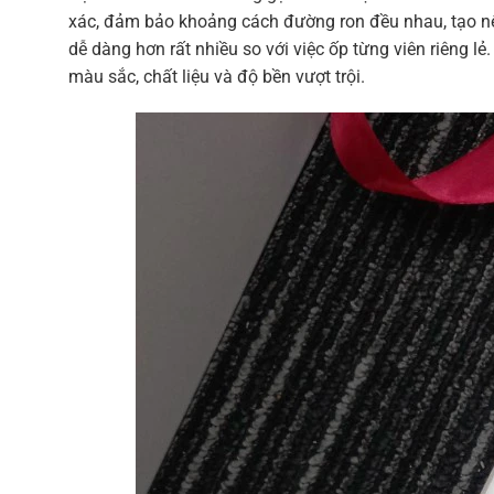
xác, đảm bảo khoảng cách đường ron đều nhau, tạo nên
dễ dàng hơn rất nhiều so với việc ốp từng viên riêng 
màu sắc, chất liệu và độ bền vượt trội.