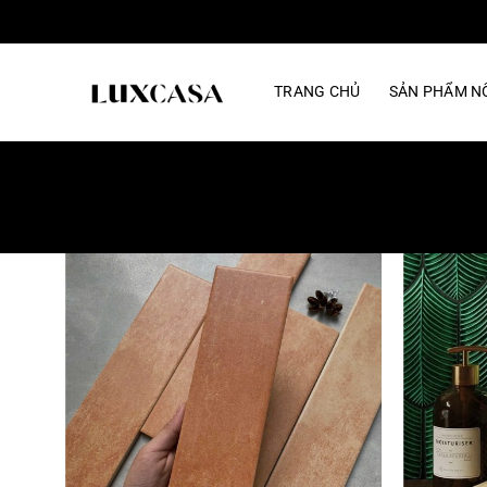
Bỏ
qua
nội
TRANG CHỦ
SẢN PHẨM NỔ
dung