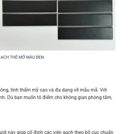
GẠCH THẺ MỜ MÀU ĐEN
 công, tính thẩm mỹ cao và đa dạng về mẫu mã. Với
 tính. Dù bạn muốn tô điểm cho không gian phòng tắm,
 lưới này giúp cố định các viên gạch theo bố cục chuẩn