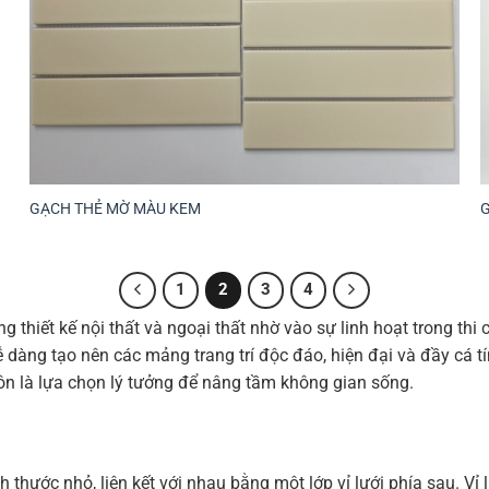
GẠCH THẺ MỜ MÀU KEM
1
2
3
4
thiết kế nội thất và ngoại thất nhờ vào sự linh hoạt trong thi
ễ dàng tạo nên các mảng trang trí độc đáo, hiện đại và đầy cá
ôn là lựa chọn lý tưởng để nâng tầm không gian sống.
h thước nhỏ, liên kết với nhau bằng một lớp vỉ lưới phía sau. Vỉ