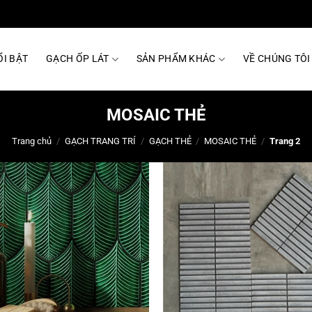
I BẬT
GẠCH ỐP LÁT
SẢN PHẨM KHÁC
VỀ CHÚNG TÔI
MOSAIC THẺ
Trang chủ
/
GẠCH TRANG TRÍ
/
GẠCH THẺ
/
MOSAIC THẺ
/
Trang 2