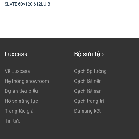
SLATE 60×120 612LUIB
Luxcasa
Bộ sưu tập
Về Luxcasa
Gạch ốp tường
Hệ thống showroom
Gạch lát nền
Dự án tiêu biểu
Gạch lát sân
Hồ sơ năng lực
Gạch trang trí
Trang tác giả
Đá nung kết
Tin tức