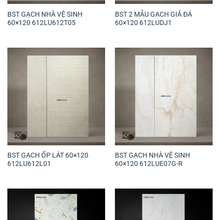
BST GẠCH NHÀ VỆ SINH
BST 2 MẪU GẠCH GIẢ ĐÁ
60×120 612LU612T05
60×120 612LUDJ1
BST GẠCH ỐP LÁT 60×120
BST GẠCH NHÀ VỆ SINH
612LU612L01
60×120 612LUE07G-R