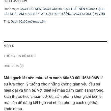
SKU:
LU66H06W
Danh mục:
GẠCH LÁT NỀN
,
GẠCH GIẢ ĐÁ
,
GẠCH LÁT NỀN 60X60
,
GẠCH
LÁT NHÀ TẮM
,
GẠCH ỐP LÁT
,
GẠCH ỐP TƯỜNG
,
GẠCH STONE (ĐÁ VÔI)
Thẻ:
Gạch 60x60 mờ màu xám
MÔ TẢ
THÔNG TIN BỔ SUNG
ĐÁNH GIÁ (0)
Mẫu gạch lát nền màu xám xanh 60×60 60LU66H06W
là
sự lựa chọn lý tưởng cho những không gian yêu cầu sự
hiện đại và tinh tế. Với thiết kế màu xám xanh sang trọng,
kích thước tiêu chuẩn 60×60, sản phẩm không chỉ bền bỉ
mà còn dễ dàng kết hợp với nhiều phong cách nội thất
khác nhau.