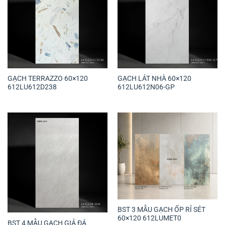
GẠCH TERRAZZO 60×120
GẠCH LÁT NHÀ 60×120
612LU612D238
612LU612N06-GP
BST 3 MẪU GẠCH ỐP RỈ SÉT
60×120 612LUMET0
BST 4 MẪU GẠCH GIẢ ĐÁ