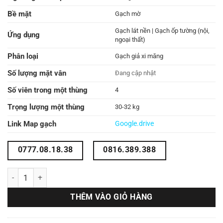
Bề mặt
Gạch mờ
Gạch lát nền | Gạch ốp tường (nội,
Ứng dụng
ngoại thất)
Phân loại
Gạch giả xi măng
Số lượng mặt vân
Đang cập nhật
Số viên trong một thùng
4
Trọng lượng một thùng
30-32 kg
Link Map gạch
Google.drive
0777.08.18.38
0816.389.388
Gạch lát nền màu xám xanh 60x60 60LU66H06W số lượng
THÊM VÀO GIỎ HÀNG