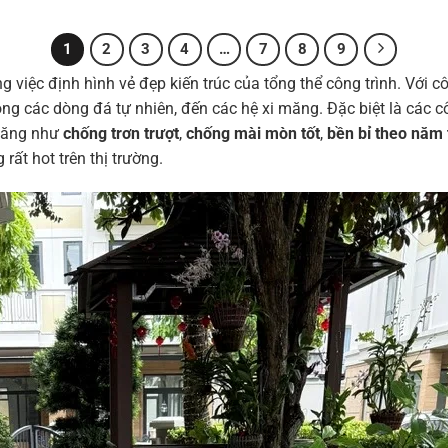
1
2
3
4
…
7
8
9
g việc định hình vẻ đẹp kiến trúc của tổng thể công trình. Với c
ng các dòng đá tự nhiên, đến các hệ xi măng. Đặc biệt là cá
năng như
chống trơn trượt
,
chống mài mòn tốt
,
bền bỉ theo năm 
rất hot trên thị trường.