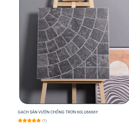
GẠCH SÂN VƯỜN CHỐNG TRƠN 60LU6666Y
(1)
Được xếp