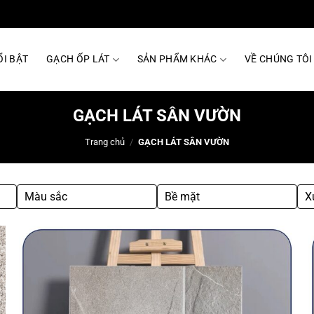
I BẬT
GẠCH ỐP LÁT
SẢN PHẨM KHÁC
VỀ CHÚNG TÔI
GẠCH LÁT SÂN VƯỜN
Trang chủ
/
GẠCH LÁT SÂN VƯỜN
Màu sắc
Bề mặt
X