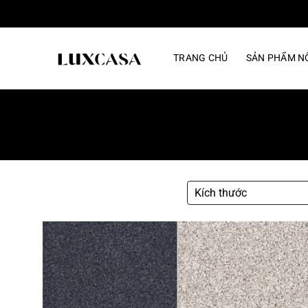
Bỏ
qua
nội
TRANG CHỦ
SẢN PHẨM NỔ
dung
Kích thước