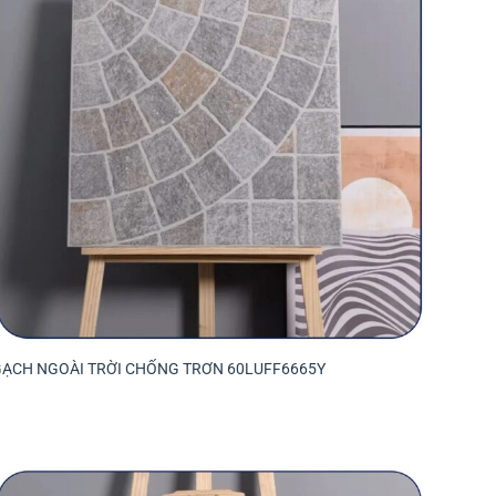
GẠCH NGOÀI TRỜI CHỐNG TRƠN 60LUFF6665Y