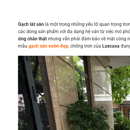
hạng
5.00
5 sao
Gạch lát sân
là một trong những yếu tố quan trọng tron
các dòng sản phẩm với đa dạng hệ vân từ việc mô phỏ
ứng chân thật
nhưng vẫn phải đảm bảo về mặt công 
mẫu
gạch sân vườn đẹp
, chống trơn của
Luxcasa
đang 