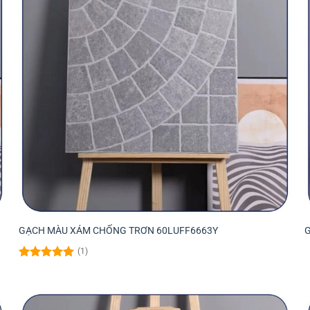
GẠCH MÀU XÁM CHỐNG TRƠN 60LUFF6663Y
(1)
Được xếp
hạng
5.00
5 sao