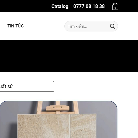
Catalog
0777 08 18 38
0
Tìm
TIN TỨC
kiếm:
uất sứ