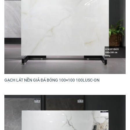
GẠCH LÁT NỀN GIẢ ĐÁ BÓNG 100×100 100LUSC-ON