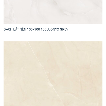
GẠCH LÁT NỀN 100×100 100LUONYX GREY