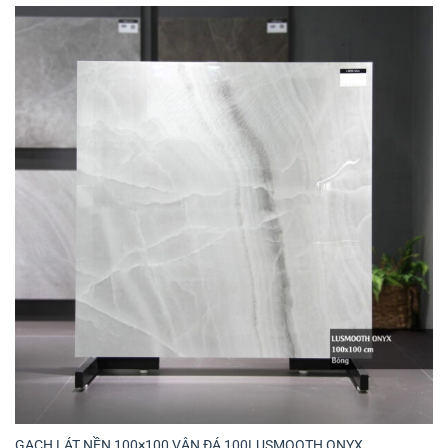
GẠCH LÁT NỀN 100×100 VÂN ĐÁ 100LUSMOOTH ONYX