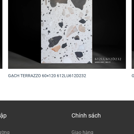
GẠCH TERRAZZO 60×120 612LU612D232
tập
Chính sách
ường
Giao hàng