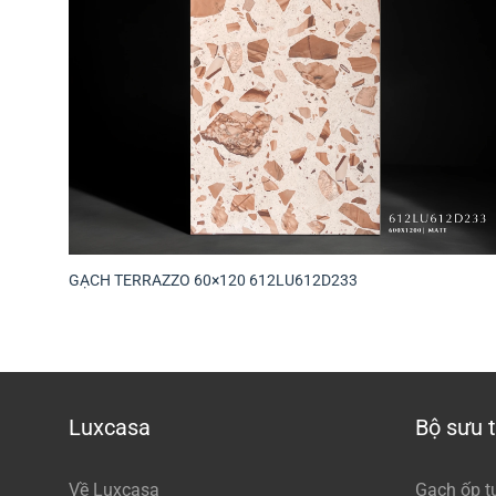
GẠCH TERRAZZO 60×120 612LU612D233
Luxcasa
Bộ sưu 
Về Luxcasa
Gạch ốp t