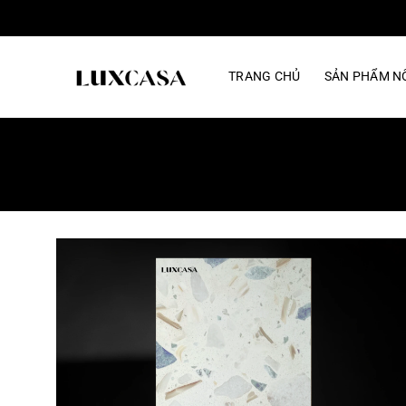
Bỏ
qua
nội
TRANG CHỦ
SẢN PHẨM NỔ
dung