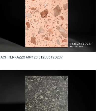
GẠCH TERRAZZO 60×120 612LU612D237