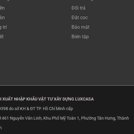
nền
Đổi trả
sân
Đặt cọc
 trí
Bảo mật
ết
Biên tập
 XUẤT NHẬP KHẨU VẬT TƯ XÂY DỰNG LUXCASA
398 do sở KH & ĐT TP. Hồ Chí Minh cấp
1461 Nguyễn Văn Linh, Khu Phố Mỹ Toàn 1, Phường Tân Hưng, Thành
h