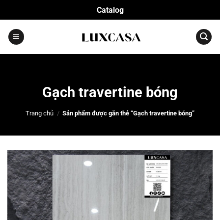
Bỏ
Catalog
qua
nội
dung
Gạch travertine bóng
Trang chủ
/
Sản phẩm được gắn thẻ “Gạch travertine bóng”