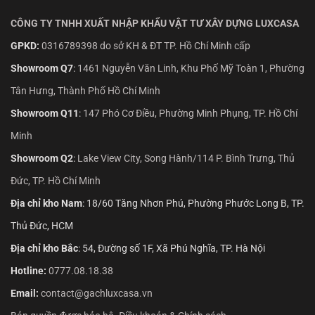
CÔNG TY TNHH XUẤT NHẬP KHẨU VẬT TƯ XÂY DỰNG LUXCASA
GPKD:
0316789398 do sở KH & ĐT TP. Hồ Chí Minh cấp
Showroom Q7
:
1461 Nguyễn Văn Linh, Khu Phố Mỹ Toàn 1, Phường
Tân Hưng, Thành Phố Hồ Chí Minh
Showroom Q11
:
147 Phó Cơ Điều, Phường Minh Phụng, TP. Hồ Chí
Minh
Showroom Q2
:
Lake View City, Song Hành/114 P. Bình Trưng, Thủ
Đức, TP. Hồ Chí Minh
Địa chỉ kho Nam
: 18/60 Tăng Nhơn Phú, Phường Phước Long B, TP.
Thủ Đức, HCM
Địa chỉ kho Bắc
: 54, Đường số 1F, Xã Phú Nghĩa, TP. Hà Nội
Hotline:
0777.08.18.38
Email:
contact@gachluxcasa.vn