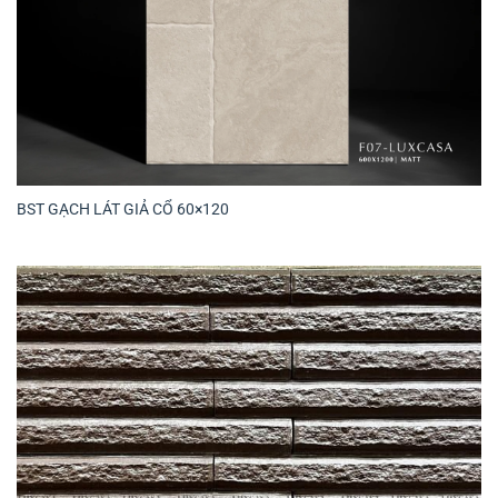
BST GẠCH LÁT GIẢ CỔ 60×120