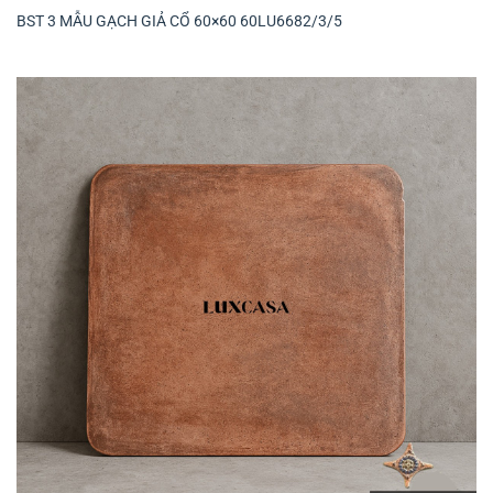
BST 3 MẪU GẠCH GIẢ CỔ 60×60 60LU6682/3/5