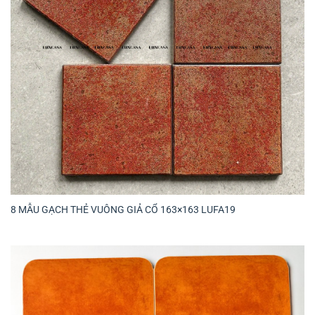
8 MẪU GẠCH THẺ VUÔNG GIẢ CỔ 163×163 LUFA19