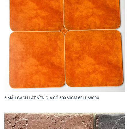
6 MẪU GẠCH LÁT NỀN GIẢ CỔ 60X60CM 60LU6800X