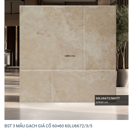
BST 3 MẪU GẠCH GIẢ CỔ 60×60 60LU6672/3/5