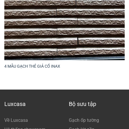
4 MẪU GẠCH THẺ GIẢ CỔ INAX
Luxcasa
Bộ sưu tập
Về Luxcasa
Gạch ốp tường