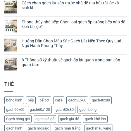
Cách chọn gạch lát sân trước nhà để thu hút tài lộc và
sinh khí
Phong thủy nhà bếp: Chọn loại gạch ốp tường bếp nào để
kích tài lộc?
Hướng Dẫn Chọn Màu Sắc Gạch Lát Nền Theo Quy Luật
Ngũ Hành Phong Thủy
8 Thông số kỹ thuật về gạch ốp lát quan trọng bạn cần
quan tâm
THẺ
bóng kính
bếp
bể bơi
cafe
gach30x60
gach40x80
gach60x60
gach60x120
gach80x80
gạch bông
Gạch bông gió
gạch giả gỗ
gạch giả đá
gạch khổ lớn
gạch kính
gạch mosaic
gạch màu trắng
gạch màu vàng