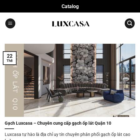
Bỏ
Catalog
qua
nội
dung
22
Th8
Gạch Luxcasa – Chuyên cung cấp gạch ốp lát Quận 10
Luxcasa tự hào là địa chỉ uy tín chuyên phân phối gạch ốp lát cao