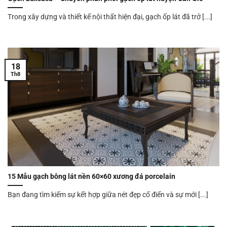
Trong xây dựng và thiết kế nội thất hiện đại, gạch ốp lát đã trở [...]
18
Th8
15 Mẫu gạch bông lát nền 60×60 xương đá porcelain
Bạn đang tìm kiếm sự kết hợp giữa nét đẹp cổ điển và sự mới [...]