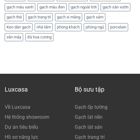
gạch màu xanh
gạch màu đen
gạch ngoài trời
gạch sân vườn
gạch thẻ
gạch trang trí
gạch xi măng
gạch xám
Keo dán gạch
nhà tắm
phòng khách
phòng ngủ
porcelain
vân mây
đá hoa cương
Luxcasa
Bộ sưu tập
Về Luxcasa
Gạch ốp tường
Hệ thống showroom
Gạch lát nền
Dự án tiêu biểu
Gạch lát sân
Hồ sơ năng lực
Gạch trang trí