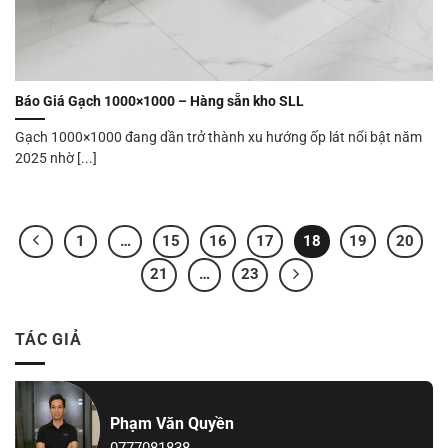
Báo Giá Gạch 1000×1000 – Hàng sẵn kho SLL
Gạch 1000×1000 đang dần trở thành xu hướng ốp lát nổi bật năm
2025 nhờ [...]
1
…
15
16
17
18
19
20
21
…
23
TÁC GIẢ
Phạm Văn Quyền