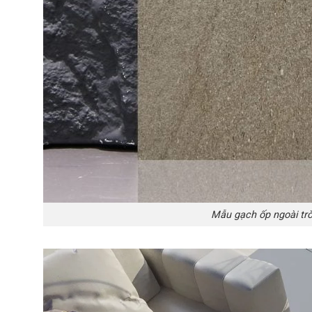
Mẫu gạch ốp ngoài tr