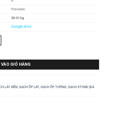
8
Porcelain
30-31 kg
Google.drive
lượng
 VÀO GIỎ HÀNG
CH LÁT NỀN
,
GẠCH ỐP LÁT
,
GẠCH ỐP TƯỜNG
,
GẠCH STONE (ĐÁ