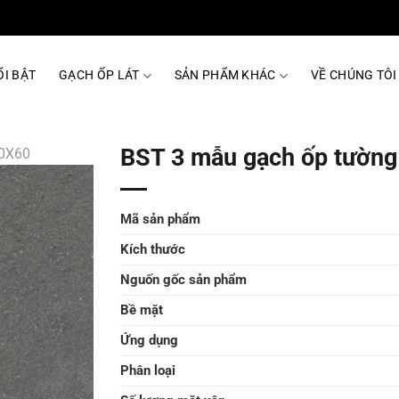
I BẬT
GẠCH ỐP LÁT
SẢN PHẨM KHÁC
VỀ CHÚNG TÔI
BST 3 mẫu gạch ốp tườn
0X60
Mã sản phẩm
Kích thước
Nguốn gốc sản phẩm
Bề mặt
Ứng dụng
Phân loại