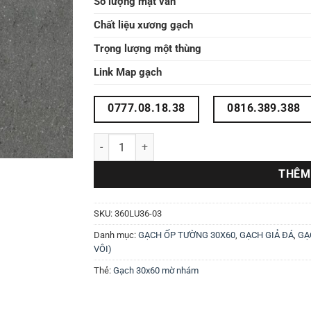
Số lượng mặt vân
Chất liệu xương gạch
Trọng lượng một thùng
Link Map gạch
0777.08.18.38
0816.389.388
BST 3 mẫu gạch ốp tường 30X60 360LU36-03 số 
THÊM
SKU:
360LU36-03
Danh mục:
GẠCH ỐP TƯỜNG 30X60
,
GẠCH GIẢ ĐÁ
,
GẠ
VÔI)
Thẻ:
Gạch 30x60 mờ nhám