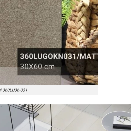
ời 360LU36-031