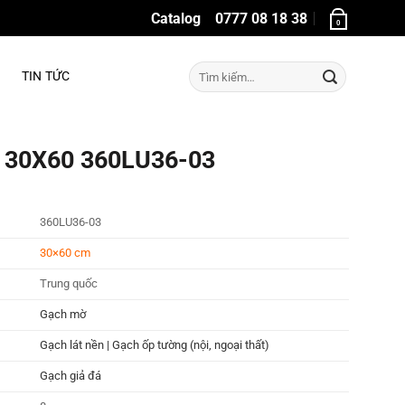
Catalog
0777 08 18 38
0
Tìm
TIN TỨC
kiếm:
g 30X60 360LU36-03
360LU36-03
30×60 cm
Trung quốc
Gạch mờ
Gạch lát nền | Gạch ốp tường (nội, ngoại thất)
Gạch giả đá