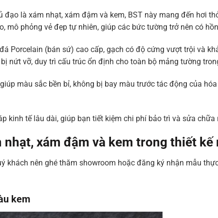
ủ đạo là xám nhạt, xám đậm và kem, BST này mang đến hơi thở
o, mô phỏng vẻ đẹp tự nhiên, giúp các bức tường trở nên có hồ
á Porcelain (bán sứ) cao cấp, gạch có độ cứng vượt trội và kh
bị nứt vỡ, duy trì cấu trúc ổn định cho toàn bộ mảng tường tr
giúp màu sắc bền bỉ, không bị bay màu trước tác động của hóa
áp kinh tế lâu dài, giúp bạn tiết kiệm chi phí bảo trì và sửa chữ
nhạt, xám đậm và kem trong thiết kế 
 quý khách nên ghé thăm showroom hoặc đăng ký nhận mẫu thực 
àu kem