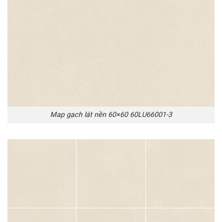
Map gạch lát nền 60×60 60LU66001-3