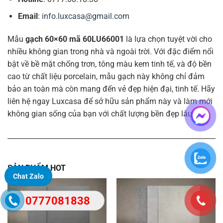
Email
:
info.luxcasa@gmail.com
Mẫu
gạch 60×60 mã 60LU66001
là lựa chọn tuyệt vời cho
nhiều không gian trong nhà và ngoài trời. Với đặc điểm nổi
bật về bề mặt chống trơn, tông màu kem tinh tế, và độ bền
cao từ chất liệu porcelain, mẫu gạch này không chỉ đảm
bảo an toàn mà còn mang đến vẻ đẹp hiện đại, tinh tế. Hãy
liên hệ ngay Luxcasa để sở hữu sản phẩm này và làm mới
không gian sống của bạn với chất lượng bền đẹp lâu dài.
SẢN PHẨM HOT
Chat Zalo
0777081838