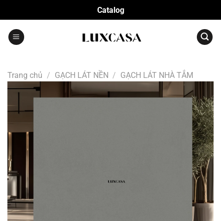
Bỏ
Catalog
qua
nội
dung
Trang chủ
/
GẠCH LÁT NỀN
/
GẠCH LÁT NHÀ TẮM