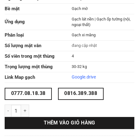
Bề mặt
Gạch mờ
Gạch lát nền | Gạch ốp tường (nội,
Ứng dụng
ngoại thất)
Phân loại
Gạch xi măng
Số lượng mặt vân
đang cập nhật
Số viên trong một thùng
4
Trọng lượng một thùng
30-32 kg
Link Map gạch
Google.drive
0777.08.18.38
0816.389.388
BST 5 mẫu gạch lát nền 60x60 60LU66001 số lượng
THÊM VÀO GIỎ HÀNG