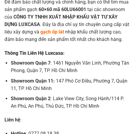
Để đảm bảo chất lượng và chính hãng, bạn có thể tìm mua
sản phẩm gạch
60×60 mã 60LU66001
tại các showroom
của
CÔNG TY TNHH XUẤT NHẬP KHẨU VẬT TƯ XÂY
DỰNG LUXCASA
. Đây là địa chỉ uy tín chuyên cung cấp vật
liệu xây dựng và
gạch ốp lát
nhập khẩu chất lượng cao,
đảm bảo mang đến sản phẩm tốt nhất cho khách hàng.
Thông Tin Liên Hệ Luxcasa:
Showroom Quận 7
: 1461 Nguyễn Văn Linh, Phường Tân
Phong, Quận 7, TP. Hồ Chí Minh
Showroom Quận 11:
147 Phó Cơ Điều, Phường 7, Quận
11, TP. Hồ Chí Minh
Showroom Quận 2
: Lake View City, Song Hành/114 P.
An Phú, An Phú, Thủ Đức, TP. Hồ Chí Minh
Liên hệ
:
Hotline
: 0777.08.18.38