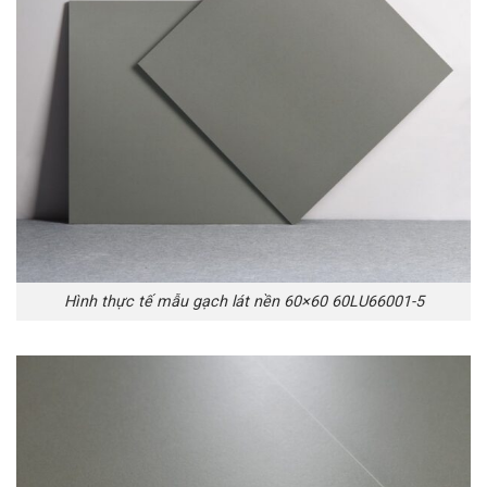
Hình thực tế mẫu gạch lát nền 60×60 60LU66001-5