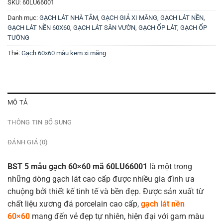
SKU:
60LU66001
Danh mục:
GẠCH LÁT NHÀ TẮM
,
GẠCH GIẢ XI MĂNG
,
GẠCH LÁT NỀN
,
GẠCH LÁT NỀN 60X60
,
GẠCH LÁT SÂN VƯỜN
,
GẠCH ỐP LÁT
,
GẠCH ỐP
TƯỜNG
Thẻ:
Gạch 60x60 màu kem xi măng
MÔ TẢ
THÔNG TIN BỔ SUNG
ĐÁNH GIÁ (0)
BST 5 mẫu gạch 60×60 mã 60LU66001
là một trong
những dòng gạch lát cao cấp được nhiều gia đình ưa
chuộng bởi thiết kế tinh tế và bền đẹp. Được sản xuất từ
chất liệu xương đá porcelain cao cấp,
gạch lát nền
60×60
mang đến vẻ đẹp tự nhiên, hiện đại với gam màu