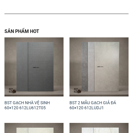
SẢN PHẨM HOT
BST GẠCH NHÀ VỆ SINH
BST 2 MẪU GẠCH GIẢ ĐÁ
60×120 612LU612T05
60×120 612LUDJ1