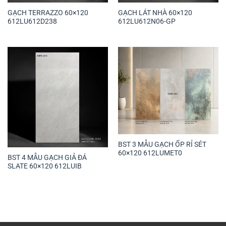
GẠCH TERRAZZO 60×120
GẠCH LÁT NHÀ 60×120
612LU612D238
612LU612N06-GP
BST 3 MẪU GẠCH ỐP RỈ SÉT
60×120 612LUMET0
BST 4 MẪU GẠCH GIẢ ĐÁ
SLATE 60×120 612LUIB