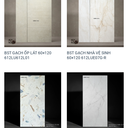
BST GẠCH ỐP LÁT 60×120
BST GẠCH NHÀ VỆ SINH
612LU612L01
60×120 612LUE07G-R