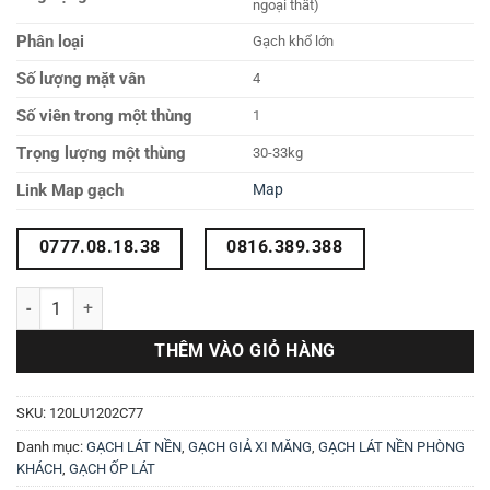
ngoại thất)
Phân loại
Gạch khổ lớn
Số lượng mặt vân
4
Số viên trong một thùng
1
Trọng lượng một thùng
30-33kg
Link Map gạch
Map
0777.08.18.38
0816.389.388
Gạch 1200X1200 màu kem 120LU1202C77 số lượng
THÊM VÀO GIỎ HÀNG
SKU:
120LU1202C77
Danh mục:
GẠCH LÁT NỀN
,
GẠCH GIẢ XI MĂNG
,
GẠCH LÁT NỀN PHÒNG
KHÁCH
,
GẠCH ỐP LÁT