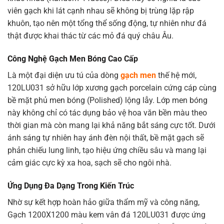
viên gạch khi lát cạnh nhau sẽ không bị trùng lặp rập
khuôn, tạo nên một tổng thể sống động, tự nhiên như đá
thật được khai thác từ các mỏ đá quý châu Âu.
Công Nghệ Gạch Men Bóng Cao Cấp
Là một đại diện ưu tú của dòng
gạch men
thế hệ mới,
120LU031 sở hữu lớp xương gạch porcelain cứng cáp cùng
bề mặt phủ men bóng (Polished) lộng lẫy. Lớp men bóng
này không chỉ có tác dụng bảo vệ hoa văn bền màu theo
thời gian mà còn mang lại khả năng bắt sáng cực tốt. Dưới
ánh sáng tự nhiên hay ánh đèn nội thất, bề mặt gạch sẽ
phản chiếu lung linh, tạo hiệu ứng chiều sâu và mang lại
cảm giác cực kỳ xa hoa, sạch sẽ cho ngôi nhà.
Ứng Dụng Đa Dạng Trong Kiến Trúc
Nhờ sự kết hợp hoàn hảo giữa thẩm mỹ và công năng,
Gạch 1200X1200 màu kem vân đá 120LU031 được ứng