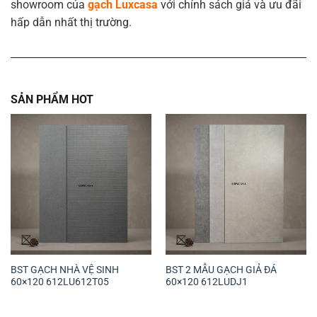
showroom của
gạch Luxcasa
với chính sách giá và ưu đãi
hấp dẫn nhất thị trường.
SẢN PHẨM HOT
BST GẠCH NHÀ VỆ SINH
BST 2 MẪU GẠCH GIẢ ĐÁ
60×120 612LU612T05
60×120 612LUDJ1