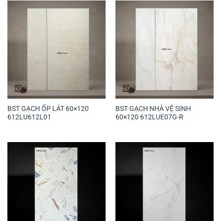
BST GẠCH ỐP LÁT 60×120
BST GẠCH NHÀ VỆ SINH
612LU612L01
60×120 612LUE07G-R