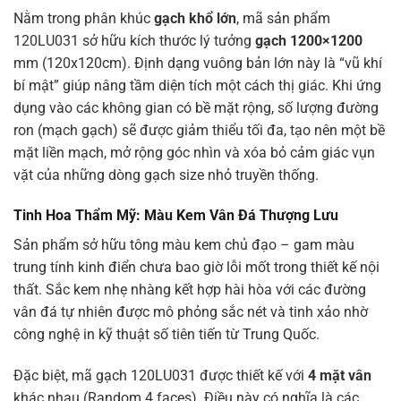
Nằm trong phân khúc
gạch khổ lớn
, mã sản phẩm
120LU031 sở hữu kích thước lý tưởng
gạch 1200×1200
mm (120x120cm). Định dạng vuông bản lớn này là “vũ khí
bí mật” giúp nâng tầm diện tích một cách thị giác. Khi ứng
dụng vào các không gian có bề mặt rộng, số lượng đường
ron (mạch gạch) sẽ được giảm thiểu tối đa, tạo nên một bề
mặt liền mạch, mở rộng góc nhìn và xóa bỏ cảm giác vụn
vặt của những dòng gạch size nhỏ truyền thống.
Tinh Hoa Thẩm Mỹ: Màu Kem Vân Đá Thượng Lưu
Sản phẩm sở hữu tông màu kem chủ đạo – gam màu
trung tính kinh điển chưa bao giờ lỗi mốt trong thiết kế nội
thất. Sắc kem nhẹ nhàng kết hợp hài hòa với các đường
vân đá tự nhiên được mô phỏng sắc nét và tinh xảo nhờ
công nghệ in kỹ thuật số tiên tiến từ Trung Quốc.
Đặc biệt, mã gạch 120LU031 được thiết kế với
4 mặt vân
khác nhau (Random 4 faces). Điều này có nghĩa là các