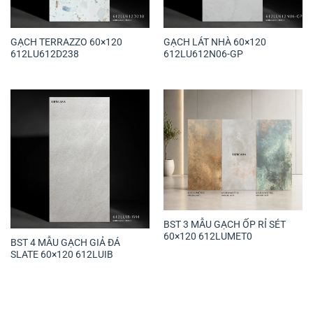
GẠCH TERRAZZO 60×120
GẠCH LÁT NHÀ 60×120
612LU612D238
612LU612N06-GP
BST 3 MẪU GẠCH ỐP RỈ SÉT
60×120 612LUMET0
BST 4 MẪU GẠCH GIẢ ĐÁ
SLATE 60×120 612LUIB