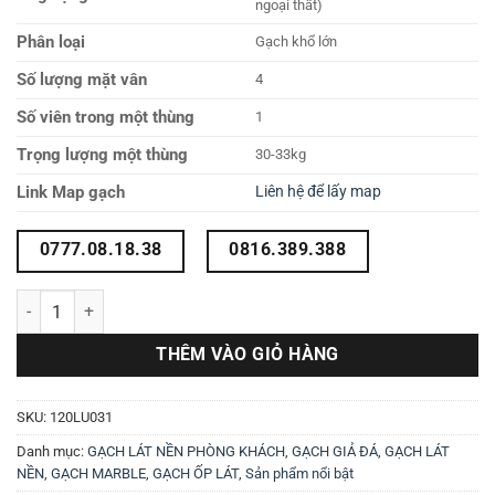
ngoại thất)
Phân loại
Gạch khổ lớn
Số lượng mặt vân
4
Số viên trong một thùng
1
Trọng lượng một thùng
30-33kg
Link Map gạch
Liên hệ để lấy map
0777.08.18.38
0816.389.388
Gạch 1200X1200 màu kem vân đá 120LU031 số lượng
THÊM VÀO GIỎ HÀNG
SKU:
120LU031
Danh mục:
GẠCH LÁT NỀN PHÒNG KHÁCH
,
GẠCH GIẢ ĐÁ
,
GẠCH LÁT
NỀN
,
GẠCH MARBLE
,
GẠCH ỐP LÁT
,
Sản phẩm nổi bật