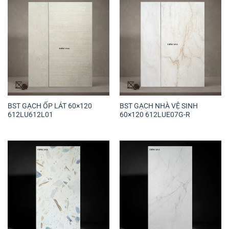
BST GẠCH ỐP LÁT 60×120
BST GẠCH NHÀ VỆ SINH
612LU612L01
60×120 612LUE07G-R