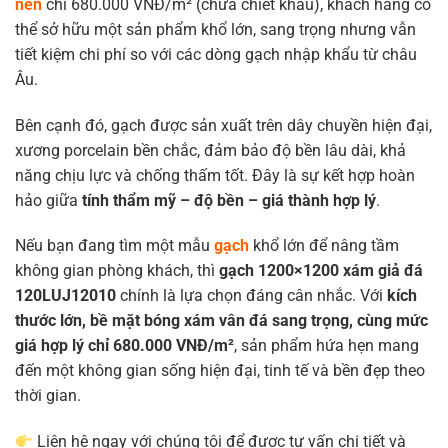
nền
chỉ 680.000 VNĐ/m² (chưa chiết khấu), khách hàng có
thể sở hữu một sản phẩm khổ lớn, sang trọng nhưng vẫn
tiết kiệm chi phí so với các dòng gạch nhập khẩu từ châu
Âu.
Bên cạnh đó, gạch được sản xuất trên dây chuyền hiện đại,
xương porcelain bền chắc, đảm bảo độ bền lâu dài, khả
năng chịu lực và chống thấm tốt. Đây là sự kết hợp hoàn
hảo giữa
tính thẩm mỹ – độ bền – giá thành hợp lý
.
Nếu bạn đang tìm một mẫu
gạch
khổ lớn để nâng tầm
không gian phòng khách, thì
gạch 1200×1200 xám giả đá
120LUJ12010
chính là lựa chọn đáng cân nhắc. Với
kích
thước lớn, bề mặt bóng xám vân đá sang trọng, cùng mức
giá hợp lý chỉ 680.000 VNĐ/m²
, sản phẩm hứa hẹn mang
đến một không gian sống hiện đại, tinh tế và bền đẹp theo
thời gian.
Liên hệ ngay với chúng tôi để được tư vấn chi tiết và