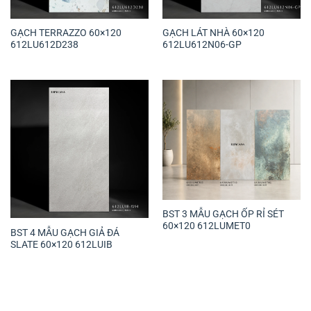
GẠCH TERRAZZO 60×120
GẠCH LÁT NHÀ 60×120
612LU612D238
612LU612N06-GP
BST 3 MẪU GẠCH ỐP RỈ SÉT
60×120 612LUMET0
BST 4 MẪU GẠCH GIẢ ĐÁ
SLATE 60×120 612LUIB