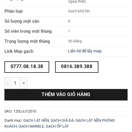
ngoại thất)
Phân loại
Gạch khổ lớn
Số lượng mặt vân
6
Số viên trong một thùng
1
Trọng lượng một thùng
30-33kg
Link Map gạch
Liên hệ để lấy map
0777.08.18.38
0816.389.388
Gạch 1200X1200 xám giả đá 120LUJ12010 số lượng
THÊM VÀO GIỎ HÀNG
SKU:
120LUJ12010
Danh mục:
GẠCH LÁT NỀN
,
GẠCH GIẢ ĐÁ
,
GẠCH LÁT NỀN PHÒNG
KHÁCH
,
GẠCH MARBLE
,
GẠCH ỐP LÁT