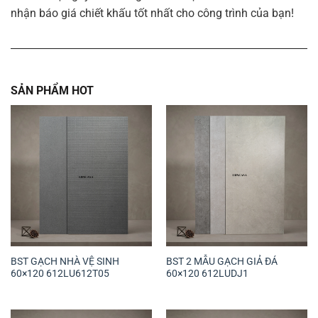
nhận báo giá chiết khấu tốt nhất cho công trình của bạn!
SẢN PHẨM HOT
BST GẠCH NHÀ VỆ SINH
BST 2 MẪU GẠCH GIẢ ĐÁ
60×120 612LU612T05
60×120 612LUDJ1