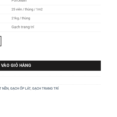
Porcelain
25 viên / thùng / 1m2
21kg / thùng
Gạch trang trí
 VÀO GIỎ HÀNG
T NỀN
,
GẠCH ỐP LÁT
,
GẠCH TRANG TRÍ