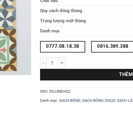
Chất liệu
Quy cách đóng thùng
Trọng lượng một thùng
Danh mục
0777.08.18.38
0816.389.388
Gạch bông mix 20X20 20LUMDH22 số lượng
THÊM
SKU:
20LUMDH22
Danh mục:
GẠCH BÔNG
,
GẠCH BÔNG 20X20
,
GẠCH LÁ