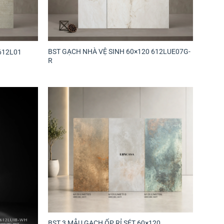
BST GẠCH NHÀ VỆ SINH 60×120 612LUE07G-
612L01
R
BST 3 MẪU GẠCH ỐP RỈ SÉT 60×120