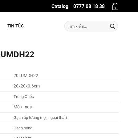
Catalog
0777 08 18 38
0
Tìm
TIN TỨC
kiếm:
0LUMDH22
20LUMDH22
20x20x0.6cm
Trung Quốc
Mờ / matt
Gạch ốp tường (nội, ngoại thất)
Gạch bông