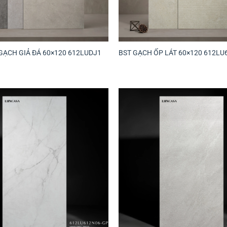
GẠCH GIẢ ĐÁ 60×120 612LUDJ1
BST GẠCH ỐP LÁT 60×120 612LU