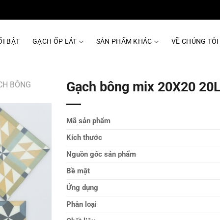
I BẬT
GẠCH ỐP LÁT
SẢN PHẨM KHÁC
VỀ CHÚNG TÔI
Gạch bông mix 20X20 2
CH BÔNG
Mã sản phẩm
Kích thước
Nguồn gốc sản phẩm
Bề mặt
Ứng dụng
Phân loại