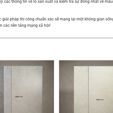
 kỹ các thông tin về lô sản xuất và kiểm tra sự đồng nhất về m
c giải pháp thi công chuẩn xác sẽ mang lại một không gian sốn
n các nền tảng mạng xã hội!