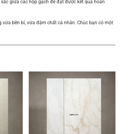
àu sắc giữa các hộp gạch để đạt được kết quả hoàn
g vừa bền bỉ, vừa đậm chất cá nhân. Chúc bạn có một