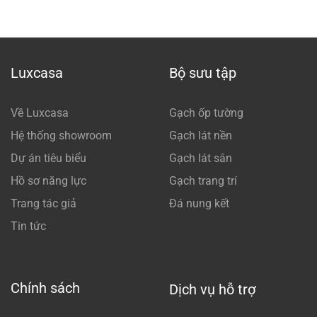
Luxcasa
Bộ sưu tập
Về Luxcasa
Gạch ốp tường
Hệ thống showroom
Gạch lát nền
Dự án tiêu biểu
Gạch lát sân
Hồ sơ năng lực
Gạch trang trí
Trang tác giả
Đá nung kết
Tin tức
Chính sách
Dịch vụ hỗ trợ