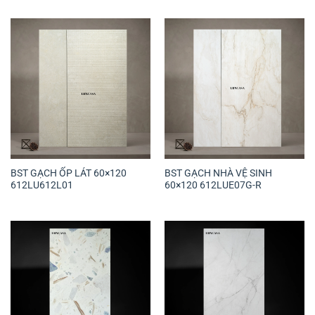
BST GẠCH ỐP LÁT 60×120
BST GẠCH NHÀ VỆ SINH
612LU612L01
60×120 612LUE07G-R