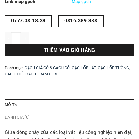
Link map gạch
Map gạch
0777.08.18.38
0816.389.388
Gạch cổ bìa thời Pháp số lượng
THÊM VÀO GIỎ HÀNG
Danh mục:
GẠCH GIẢ CỔ & GẠCH CỔ
,
GẠCH ỐP LÁT
,
GẠCH ỐP TƯỜNG
,
GẠCH THẺ
,
GẠCH TRANG TRÍ
MÔ TẢ
ĐÁNH GIÁ (0)
Giữa dòng chảy của các loại vật liệu công nghiệp hiện đại,