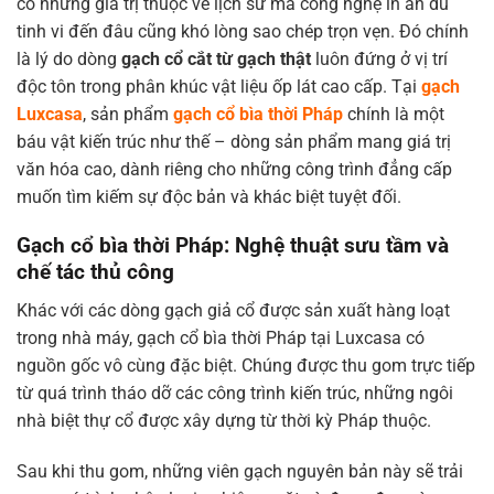
có những giá trị thuộc về lịch sử mà công nghệ in ấn dù
tinh vi đến đâu cũng khó lòng sao chép trọn vẹn. Đó chính
là lý do dòng
gạch cổ cắt từ gạch thật
luôn đứng ở vị trí
độc tôn trong phân khúc vật liệu ốp lát cao cấp. Tại
gạch
Luxcasa
, sản phẩm
gạch cổ bìa thời Pháp
chính là một
báu vật kiến trúc như thế – dòng sản phẩm mang giá trị
văn hóa cao, dành riêng cho những công trình đẳng cấp
muốn tìm kiếm sự độc bản và khác biệt tuyệt đối.
Gạch cổ bìa thời Pháp: Nghệ thuật sưu tầm và
chế tác thủ công
Khác với các dòng gạch giả cổ được sản xuất hàng loạt
trong nhà máy, gạch cổ bìa thời Pháp tại Luxcasa có
nguồn gốc vô cùng đặc biệt. Chúng được thu gom trực tiếp
từ quá trình tháo dỡ các công trình kiến trúc, những ngôi
nhà biệt thự cổ được xây dựng từ thời kỳ Pháp thuộc.
Sau khi thu gom, những viên gạch nguyên bản này sẽ trải