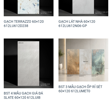
GẠCH TERRAZZO 60×120
GẠCH LÁT NHÀ 60×120
612LU612D238
612LU612N06-GP
BST 3 MẪU GẠCH ỐP RỈ SÉT
60×120 612LUMET0
BST 4 MẪU GẠCH GIẢ ĐÁ
SLATE 60×120 612LUIB