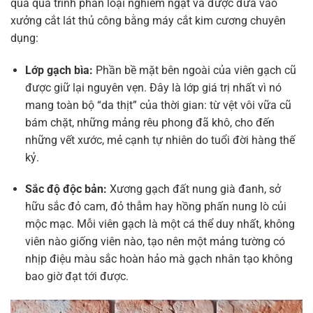
qua quá trình phân loại nghiêm ngặt và được đưa vào
xưởng cắt lát thủ công bằng máy cắt kim cương chuyên
dụng:
Lớp gạch bìa:
Phần bề mặt bên ngoài của viên gạch cũ
được giữ lại nguyên vẹn. Đây là lớp giá trị nhất vì nó
mang toàn bộ “da thịt” của thời gian: từ vệt vôi vữa cũ
bám chặt, những mảng rêu phong đã khô, cho đến
những vết xước, mẻ cạnh tự nhiên do tuổi đời hàng thế
kỷ.
Sắc độ độc bản:
Xương gạch đất nung già đanh, sở
hữu sắc đỏ cam, đỏ thẫm hay hồng phấn nung lò củi
mộc mạc. Mỗi viên gạch là một cá thể duy nhất, không
viên nào giống viên nào, tạo nên một mảng tường có
nhịp điệu màu sắc hoàn hảo mà gạch nhân tạo không
bao giờ đạt tới được.