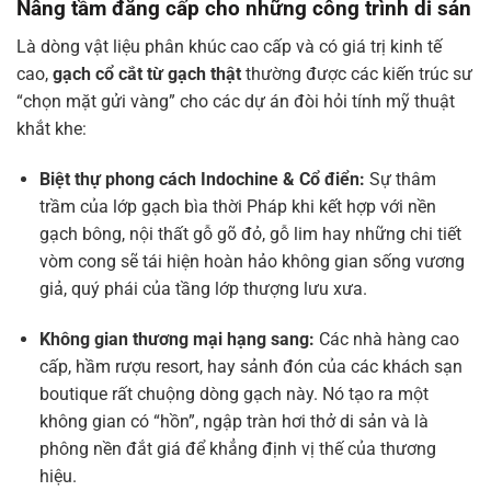
Nâng tầm đẳng cấp cho những công trình di sản
Là dòng vật liệu phân khúc cao cấp và có giá trị kinh tế
cao,
gạch cổ cắt từ gạch thật
thường được các kiến trúc sư
“chọn mặt gửi vàng” cho các dự án đòi hỏi tính mỹ thuật
khắt khe:
Biệt thự phong cách Indochine & Cổ điển:
Sự thâm
trầm của lớp gạch bìa thời Pháp khi kết hợp với nền
gạch bông, nội thất gỗ gõ đỏ, gỗ lim hay những chi tiết
vòm cong sẽ tái hiện hoàn hảo không gian sống vương
giả, quý phái của tầng lớp thượng lưu xưa.
Không gian thương mại hạng sang:
Các nhà hàng cao
cấp, hầm rượu resort, hay sảnh đón của các khách sạn
boutique rất chuộng dòng gạch này. Nó tạo ra một
không gian có “hồn”, ngập tràn hơi thở di sản và là
phông nền đắt giá để khẳng định vị thế của thương
hiệu.