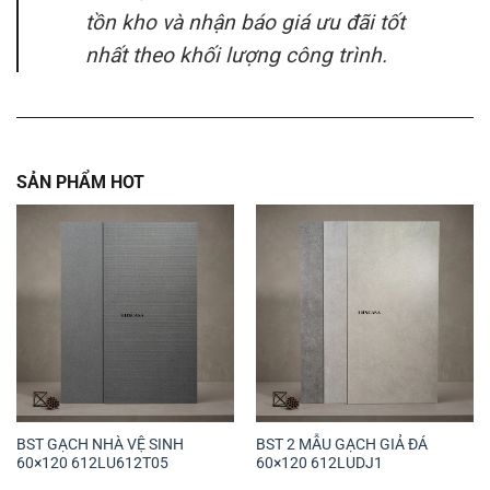
tồn kho và nhận báo giá ưu đãi tốt
nhất theo khối lượng công trình.
SẢN PHẨM HOT
BST GẠCH NHÀ VỆ SINH
BST 2 MẪU GẠCH GIẢ ĐÁ
60×120 612LU612T05
60×120 612LUDJ1