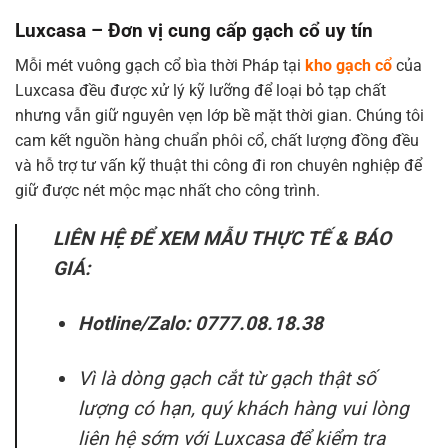
Luxcasa – Đơn vị cung cấp gạch cổ uy tín
Mỗi mét vuông gạch cổ bìa thời Pháp tại
kho gạch cổ
của
Luxcasa đều được xử lý kỹ lưỡng để loại bỏ tạp chất
nhưng vẫn giữ nguyên vẹn lớp bề mặt thời gian. Chúng tôi
cam kết nguồn hàng chuẩn phôi cổ, chất lượng đồng đều
và hỗ trợ tư vấn kỹ thuật thi công đi ron chuyên nghiệp để
giữ được nét mộc mạc nhất cho công trình.
LIÊN HỆ ĐỂ XEM MẪU THỰC TẾ & BÁO
GIÁ:
Hotline/Zalo:
0777.08.18.38
Vì là dòng gạch cắt từ gạch thật số
lượng có hạn, quý khách hàng vui lòng
liên hệ sớm với Luxcasa để kiểm tra