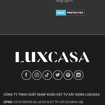
Map gạch
CÔNG TY TNHH XUẤT NHẬP KHẨU VẬT TƯ XÂY DỰNG LUXCASA
GPKD:
0316789398 do sở KH & ĐT TP. Hồ Chí Minh cấp