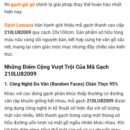
thì
gạch giả gỗ
chính là giải pháp thay thế hoàn hảo nhất
hiện nay.
Gạch Luxcasa
hân hạnh giới thiệu mã gạch thanh cao cấp
210LU82009
quy cách 20x100cm. Sản phẩm sở hữu tông
màu nâu vàng sồi nguyên bản, kết hợp cùng hệ vân gỗ sắc
nét, mang lại cảm giác mộc mạc nhưng đầy chiều sâu kiến
trúc.
Những Điểm Cộng Vượt Trội Của Mã Gạch
210LU82009
1. Công Nghệ Đa Vân (Random Faces) Chân Thực 95%
Khác với các dòng gạch phân khúc thấp thường có đường
vân rập khuôn giống hệt nhau, mã gạch
210LU82009
được
ứng dụng công nghệ in kỹ thuật số hiện đại với số lượng
mặt vân nhiều. Mỗi thanh gạch trong cùng một thùng sở
hữu đường uốn lượn và mắt gỗ ngẫu nhiên khác nhau. Khi
lát trên diện rộng, tổng thể mặt sàn sẽ có sự chuyển màu