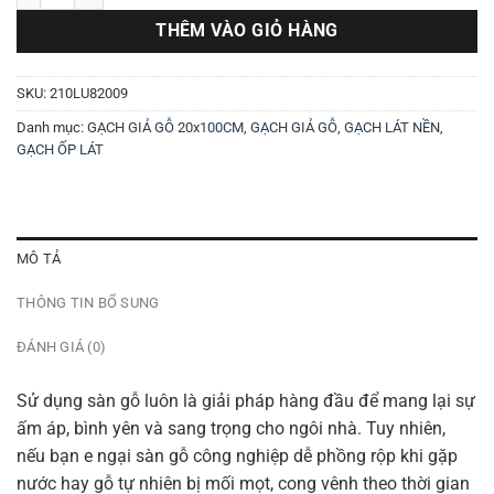
THÊM VÀO GIỎ HÀNG
SKU:
210LU82009
Danh mục:
GẠCH GIẢ GỖ 20x100CM
,
GẠCH GIẢ GỖ
,
GẠCH LÁT NỀN
,
GẠCH ỐP LÁT
MÔ TẢ
THÔNG TIN BỔ SUNG
ĐÁNH GIÁ (0)
Sử dụng sàn gỗ luôn là giải pháp hàng đầu để mang lại sự
ấm áp, bình yên và sang trọng cho ngôi nhà. Tuy nhiên,
nếu bạn e ngại sàn gỗ công nghiệp dễ phồng rộp khi gặp
nước hay gỗ tự nhiên bị mối mọt, cong vênh theo thời gian