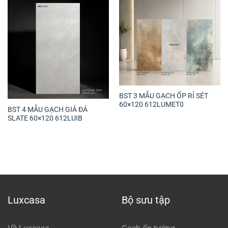
BST 3 MẪU GẠCH ỐP RỈ SÉT
60×120 612LUMET0
BST 4 MẪU GẠCH GIẢ ĐÁ
SLATE 60×120 612LUIB
Luxcasa
Bộ sưu tập