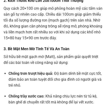
2. Kích Thước Khổ Lớn 20x100cm Thời Thượng
Quy cách 20×100 cm giúp mô phỏng hoàn mỹ các tấm ván
sàn gỗ tự nhiên cao cấp. Chiều dài 100cm giúp giảm thiểu
tối đa số lượng đường ron (mạch gạch) trên sàn nhà. Nhờ
đó, không gian căn phòng trông sẽ rộng mở, phóng khoáng
và liền mạch hơn rất nhiều so với khi sử dụng các khổ nhỏ
15×80 hay 15×90 cm trước đây.
3. Bề Mặt Men Mờ Tinh Tế Và An Toàn
Sở hữu bề mặt gạch mờ (Matt), sản phẩm giải quyết triệt
để các bài toán về công năng sử dụng:
Chống trơn trượt hiệu quả:
Độ bám dính bề mặt cực tốt,
đảm bảo an toàn tuyệt đối cho gia đình có người già và
trẻ nhỏ.
Chống trầy xước cao:
Khả năng chịu lực nén từ tủ kệ,
bàn ghế di chuyển rất tốt mà không để lại vết xước.