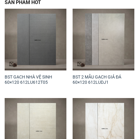
SẢN PHẨM HOT
BST GẠCH NHÀ VỆ SINH
BST 2 MẪU GẠCH GIẢ ĐÁ
60×120 612LU612T05
60×120 612LUDJ1