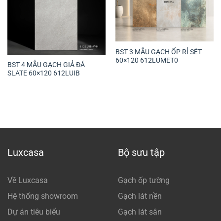
BST 3 MẪU GẠCH ỐP RỈ SÉT
60×120 612LUMET0
BST 4 MẪU GẠCH GIẢ ĐÁ
SLATE 60×120 612LUIB
Luxcasa
Bộ sưu tập
Về Luxcasa
Gạch ốp tường
Hệ thống showroom
Gạch lát nền
Dự án tiêu biểu
Gạch lát sân