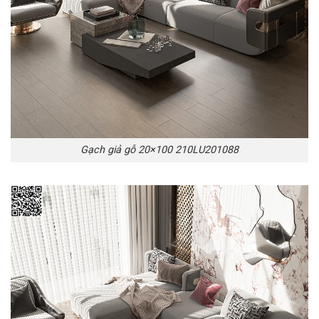
Gạch giả gỗ 20×100 210LU201088