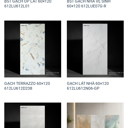
BST GẠCH ỐP LÁT 60×120
BST GẠCH NHÀ VỆ SINH
612LU612L01
60×120 612LUE07G-R
GẠCH TERRAZZO 60×120
GẠCH LÁT NHÀ 60×120
612LU612D238
612LU612N06-GP