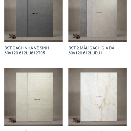
BST GẠCH NHÀ VỆ SINH
BST 2 MẪU GẠCH GIẢ ĐÁ
60×120 612LU612T05
60×120 612LUDJ1