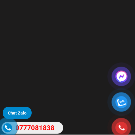
Chat Zalo
0777081838