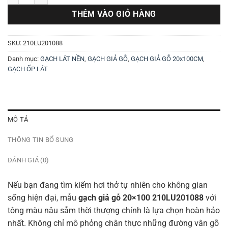
THÊM VÀO GIỎ HÀNG
SKU:
210LU201088
Danh mục:
GẠCH LÁT NỀN
,
GẠCH GIẢ GỖ
,
GẠCH GIẢ GỖ 20x100CM
,
GẠCH ỐP LÁT
MÔ TẢ
THÔNG TIN BỔ SUNG
ĐÁNH GIÁ (0)
Nếu bạn đang tìm kiếm hơi thở tự nhiên cho không gian
sống hiện đại, mẫu
gạch giả gỗ 20×100 210LU201088
với
tông màu nâu sẫm thời thượng chính là lựa chọn hoàn hảo
nhất. Không chỉ mô phỏng chân thực những đường vân gỗ