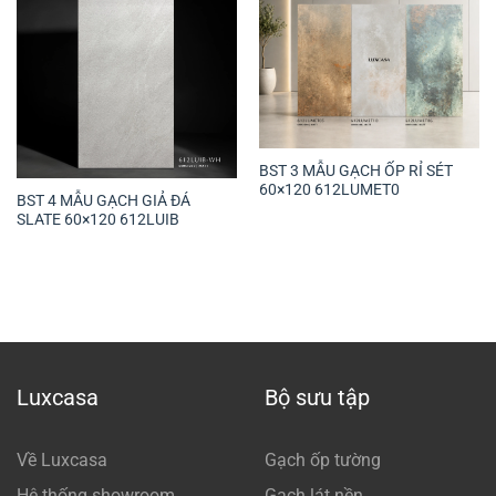
BST 3 MẪU GẠCH ỐP RỈ SÉT
60×120 612LUMET0
BST 4 MẪU GẠCH GIẢ ĐÁ
SLATE 60×120 612LUIB
Luxcasa
Bộ sưu tập
Về Luxcasa
Gạch ốp tường
Hệ thống showroom
Gạch lát nền