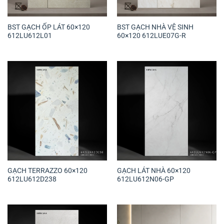
BST GẠCH ỐP LÁT 60×120
BST GẠCH NHÀ VỆ SINH
612LU612L01
60×120 612LUE07G-R
GẠCH TERRAZZO 60×120
GẠCH LÁT NHÀ 60×120
612LU612D238
612LU612N06-GP