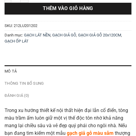
THÊM VÀO GIỎ HÀNG
SKU:
212LU201202
Danh mục:
GẠCH LÁT NỀN
,
GẠCH GIẢ GỖ
,
GẠCH GIẢ GỖ 20x120CM
,
GẠCH ỐP LÁT
MÔ TẢ
THÔNG TIN BỔ SUNG
ĐÁNH GIÁ (0)
Trong xu hướng thiết kế nội thất hiện đại lẫn cổ điển, tông
màu trầm ấm luôn giữ một vị thế độc tôn nhờ khả năng
mang lại chiều sâu và vẻ đẹp quý phái cho ngôi nhà. Nếu
bạn đang tìm kiếm một mẫu
gạch giả gỗ màu sẫm
thượng