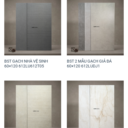
BST GẠCH NHÀ VỆ SINH
BST 2 MẪU GẠCH GIẢ ĐÁ
60×120 612LU612T05
60×120 612LUDJ1