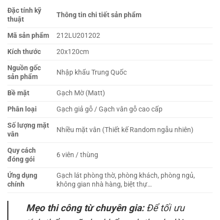
Đặc tính kỹ
Thông tin chi tiết sản phẩm
thuật
Mã sản phẩm
212LU201202
Kích thước
20x120cm
Nguồn gốc
Nhập khẩu Trung Quốc
sản phẩm
Bề mặt
Gạch Mờ (Matt)
Phân loại
Gạch giả gỗ / Gạch vân gỗ cao cấp
Số lượng mặt
Nhiều mặt vân (Thiết kế Random ngẫu nhiên)
vân
Quy cách
6 viên / thùng
đóng gói
Ứng dụng
Gạch lát phòng thờ, phòng khách, phòng ngủ,
chính
không gian nhà hàng, biệt thự…
Mẹo thi công từ chuyên gia:
Để tối ưu