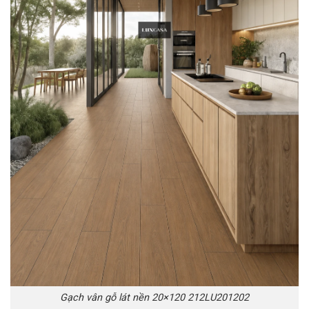
Gạch vân gỗ lát nền 20×120 212LU201202