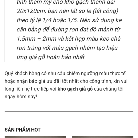
tính thẩm mỹ cho khổ gạch thanh dài
20x120cm
, bạn nên lát so le (lát công)
theo tỷ lệ 1/4 hoặc 1/5. Nên sử dụng ke
cân bằng để đường ron đạt độ mảnh từ
1.5mm
–
2mm
và kết hợp màu keo chà
ron trùng với màu gạch nhằm tạo hiệu
ứng giả gỗ hoàn hảo nhất.
Quý khách hàng có nhu cầu chiêm ngưỡng mẫu thực tế
hoặc nhận báo giá ưu đãi tốt nhất cho công trình, xin vui
lòng liên hệ trực tiếp với
kho gạch giả gỗ
của chúng tôi
ngay hôm nay!
SẢN PHẨM HOT