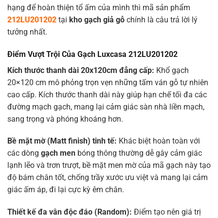
hạng để hoàn thiện tổ ấm của mình thì mã sản phẩm
212LU201202
tại
kho gạch giả gỗ
chính là câu trả lời lý
tưởng nhất.
Điểm Vượt Trội Của Gạch Luxcasa 212LU201202
Kích thước thanh dài
20x120cm
đẳng cấp:
Khổ gạch
20×120 cm
mô phỏng trọn vẹn những tấm ván gỗ tự nhiên
cao cấp. Kích thước thanh dài này giúp hạn chế tối đa các
đường mạch gạch, mang lại cảm giác sàn nhà liền mạch,
sang trọng và phóng khoáng hơn.
Bề mặt mờ (Matt finish) tinh tế:
Khác biệt hoàn toàn với
các dòng
gạch men
bóng thông thường dễ gây cảm giác
lạnh lẽo và trơn trượt, bề mặt men mờ của mã gạch này tạo
độ bám chân tốt, chống trầy xước ưu việt và mang lại cảm
giác ấm áp, đi lại cực kỳ êm chân.
Thiết kế đa vân độc đáo (Random):
Điểm tạo nên giá trị