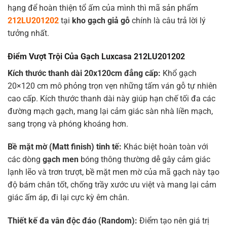
hạng để hoàn thiện tổ ấm của mình thì mã sản phẩm
212LU201202
tại
kho gạch giả gỗ
chính là câu trả lời lý
tưởng nhất.
Điểm Vượt Trội Của Gạch Luxcasa 212LU201202
Kích thước thanh dài
20x120cm
đẳng cấp:
Khổ gạch
20×120 cm
mô phỏng trọn vẹn những tấm ván gỗ tự nhiên
cao cấp. Kích thước thanh dài này giúp hạn chế tối đa các
đường mạch gạch, mang lại cảm giác sàn nhà liền mạch,
sang trọng và phóng khoáng hơn.
Bề mặt mờ (Matt finish) tinh tế:
Khác biệt hoàn toàn với
các dòng
gạch men
bóng thông thường dễ gây cảm giác
lạnh lẽo và trơn trượt, bề mặt men mờ của mã gạch này tạo
độ bám chân tốt, chống trầy xước ưu việt và mang lại cảm
giác ấm áp, đi lại cực kỳ êm chân.
Thiết kế đa vân độc đáo (Random):
Điểm tạo nên giá trị