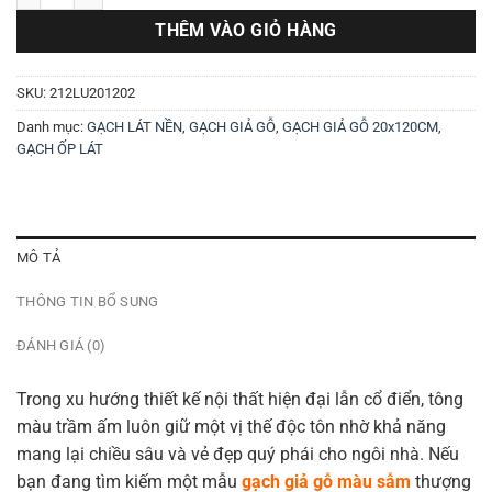
THÊM VÀO GIỎ HÀNG
SKU:
212LU201202
Danh mục:
GẠCH LÁT NỀN
,
GẠCH GIẢ GỖ
,
GẠCH GIẢ GỖ 20x120CM
,
GẠCH ỐP LÁT
MÔ TẢ
THÔNG TIN BỔ SUNG
ĐÁNH GIÁ (0)
Trong xu hướng thiết kế nội thất hiện đại lẫn cổ điển, tông
màu trầm ấm luôn giữ một vị thế độc tôn nhờ khả năng
mang lại chiều sâu và vẻ đẹp quý phái cho ngôi nhà. Nếu
bạn đang tìm kiếm một mẫu
gạch giả gỗ màu sẫm
thượng