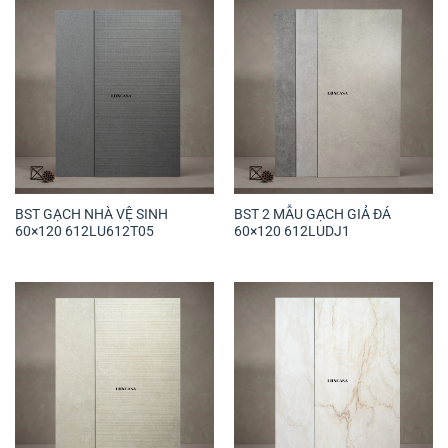
BST GẠCH NHÀ VỆ SINH
BST 2 MẪU GẠCH GIẢ ĐÁ
60×120 612LU612T05
60×120 612LUDJ1