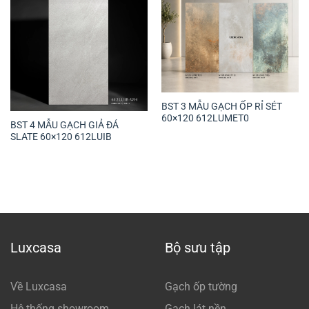
BST 3 MẪU GẠCH ỐP RỈ SÉT
60×120 612LUMET0
BST 4 MẪU GẠCH GIẢ ĐÁ
SLATE 60×120 612LUIB
Luxcasa
Bộ sưu tập
Về Luxcasa
Gạch ốp tường
Hệ thống showroom
Gạch lát nền