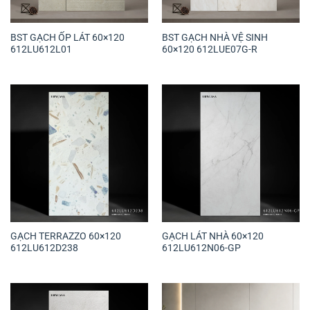
BST GẠCH ỐP LÁT 60×120
BST GẠCH NHÀ VỆ SINH
612LU612L01
60×120 612LUE07G-R
GẠCH TERRAZZO 60×120
GẠCH LÁT NHÀ 60×120
612LU612D238
612LU612N06-GP