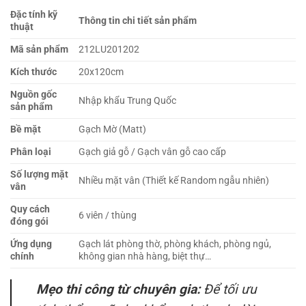
Đặc tính kỹ
Thông tin chi tiết sản phẩm
thuật
Mã sản phẩm
212LU201202
Kích thước
20x120cm
Nguồn gốc
Nhập khẩu Trung Quốc
sản phẩm
Bề mặt
Gạch Mờ (Matt)
Phân loại
Gạch giả gỗ / Gạch vân gỗ cao cấp
Số lượng mặt
Nhiều mặt vân (Thiết kế Random ngẫu nhiên)
vân
Quy cách
6 viên / thùng
đóng gói
Ứng dụng
Gạch lát phòng thờ, phòng khách, phòng ngủ,
chính
không gian nhà hàng, biệt thự…
Mẹo thi công từ chuyên gia:
Để tối ưu