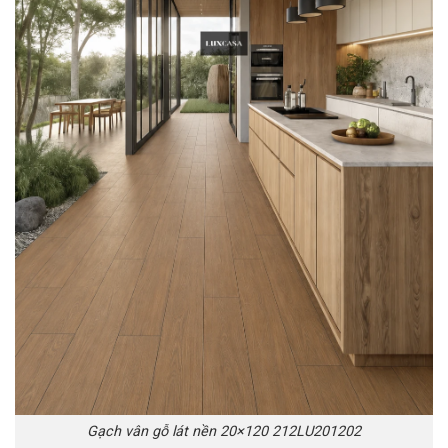
Gạch vân gỗ lát nền 20×120 212LU201202