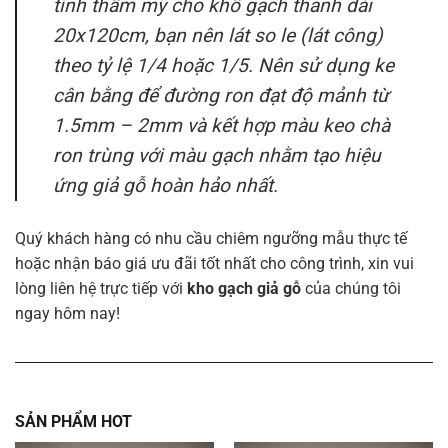
tính thẩm mỹ cho khổ gạch thanh dài
20x120cm
, bạn nên lát so le (lát công)
theo tỷ lệ 1/4 hoặc 1/5. Nên sử dụng ke
cân bằng để đường ron đạt độ mảnh từ
1.5mm
–
2mm
và kết hợp màu keo chà
ron trùng với màu gạch nhằm tạo hiệu
ứng giả gỗ hoàn hảo nhất.
Quý khách hàng có nhu cầu chiêm ngưỡng mẫu thực tế
hoặc nhận báo giá ưu đãi tốt nhất cho công trình, xin vui
lòng liên hệ trực tiếp với
kho gạch giả gỗ
của chúng tôi
ngay hôm nay!
SẢN PHẨM HOT