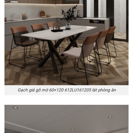
Gạch giả gỗ mờ 60×120 612LU161205 lát phòng ăn