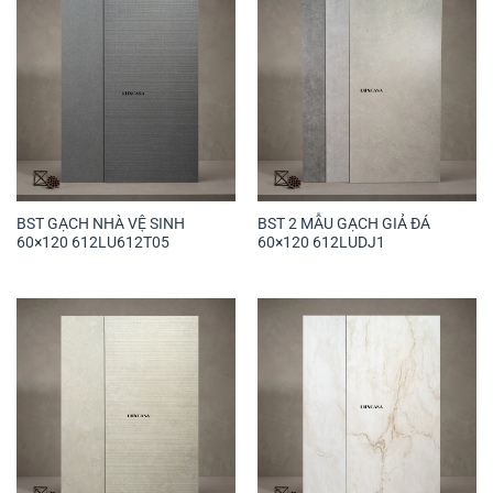
BST GẠCH NHÀ VỆ SINH
BST 2 MẪU GẠCH GIẢ ĐÁ
60×120 612LU612T05
60×120 612LUDJ1