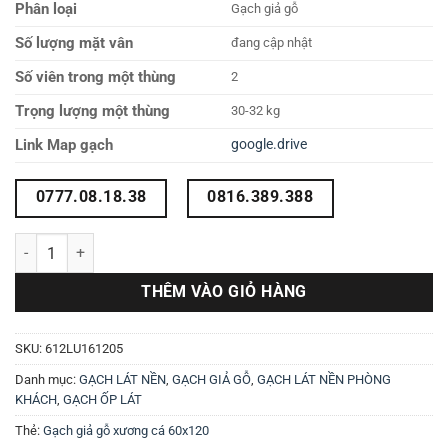
Phân loại
Gạch giả gỗ
Số lượng mặt vân
đang cập nhật
Số viên trong một thùng
2
Trọng lượng một thùng
30-32 kg
Link Map gạch
google.drive
0777.08.18.38
0816.389.388
Gạch giả gỗ mờ 60x120 612LU161205 số lượng
THÊM VÀO GIỎ HÀNG
SKU:
612LU161205
Danh mục:
GẠCH LÁT NỀN
,
GẠCH GIẢ GỖ
,
GẠCH LÁT NỀN PHÒNG
KHÁCH
,
GẠCH ỐP LÁT
Thẻ:
Gạch giả gỗ xương cá 60x120