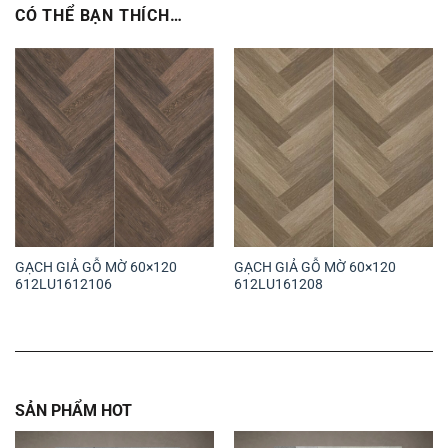
CÓ THỂ BẠN THÍCH…
GẠCH GIẢ GỖ MỜ 60×120
GẠCH GIẢ GỖ MỜ 60×120
612LU1612106
612LU161208
SẢN PHẨM HOT