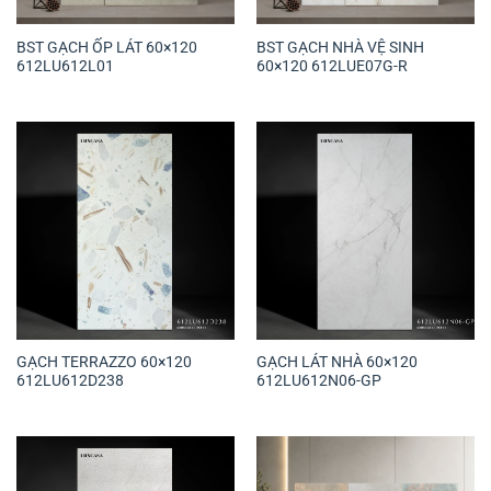
BST GẠCH ỐP LÁT 60×120
BST GẠCH NHÀ VỆ SINH
612LU612L01
60×120 612LUE07G-R
GẠCH TERRAZZO 60×120
GẠCH LÁT NHÀ 60×120
612LU612D238
612LU612N06-GP