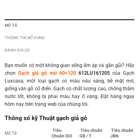
MÔ TẢ
THÔNG TIN BỔ SUNG
ĐÁNH GIÁ (0)
Bạn muốn có một không gian sống ấm áp và gần gũi? Hãy
chọn
Gạch giả gỗ mờ 60×120
612LU161205
của Gạch
Luxcasa, một loại gạch có màu nâu sáng, bề mặt mờ,
giống vân gỗ cổ điển. Gạch có chất lượng cao, chống thấm
nước tốt, không bị phai màu hay ố vàng. Đặt hàng ngay
hôm nay trên trang web của chúng tôi.
Thông số kỹ Thuật gạch giả gỗ
Tiêu
Tiêu chu
ẩ
n
Tiêu chu
ẩ
n
Mô Tả
Chu
ẩ
n ISO
GB / T
JBN