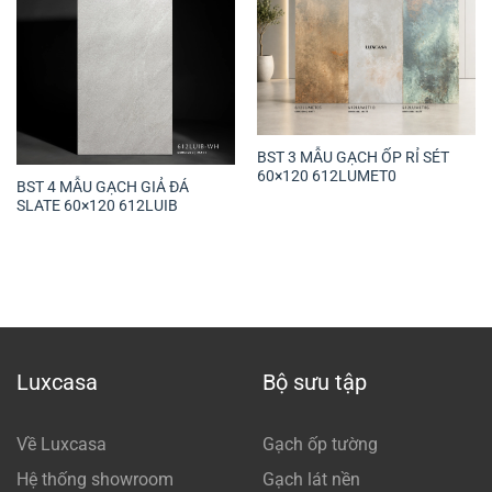
BST 3 MẪU GẠCH ỐP RỈ SÉT
60×120 612LUMET0
BST 4 MẪU GẠCH GIẢ ĐÁ
SLATE 60×120 612LUIB
Luxcasa
Bộ sưu tập
Về Luxcasa
Gạch ốp tường
Hệ thống showroom
Gạch lát nền