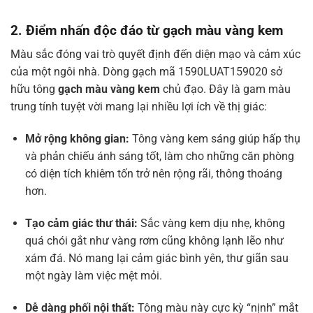
2. Điểm nhấn độc đáo từ gạch màu vàng kem
Màu sắc đóng vai trò quyết định đến diện mạo và cảm xúc
của một ngôi nhà. Dòng gạch mã 1590LUAT159020 sở
hữu tông
gạch màu vàng kem
chủ đạo. Đây là gam màu
trung tính tuyệt vời mang lại nhiều lợi ích về thị giác:
Mở rộng không gian:
Tông vàng kem sáng giúp hấp thụ
và phản chiếu ánh sáng tốt, làm cho những căn phòng
có diện tích khiêm tốn trở nên rộng rãi, thông thoáng
hơn.
Tạo cảm giác thư thái:
Sắc vàng kem dịu nhẹ, không
quá chói gắt như vàng rơm cũng không lạnh lẽo như
xám đá. Nó mang lại cảm giác bình yên, thư giãn sau
một ngày làm việc mệt mỏi.
Dễ dàng phối nội thất:
Tông màu này cực kỳ “nịnh” mắt