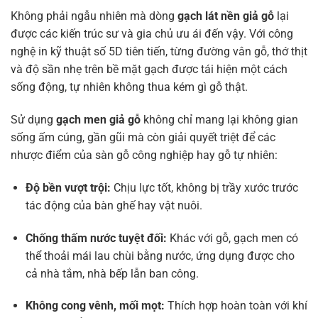
Không phải ngẫu nhiên mà dòng
gạch lát nền giả gỗ
lại
được các kiến trúc sư và gia chủ ưu ái đến vậy. Với công
nghệ in kỹ thuật số 5D tiên tiến, từng đường vân gỗ, thớ thịt
và độ sần nhẹ trên bề mặt gạch được tái hiện một cách
sống động, tự nhiên không thua kém gì gỗ thật.
Sử dụng
gạch men giả gỗ
không chỉ mang lại không gian
sống ấm cúng, gần gũi mà còn giải quyết triệt để các
nhược điểm của sàn gỗ công nghiệp hay gỗ tự nhiên:
Độ bền vượt trội:
Chịu lực tốt, không bị trầy xước trước
tác động của bàn ghế hay vật nuôi.
Chống thấm nước tuyệt đối:
Khác với gỗ, gạch men có
thể thoải mái lau chùi bằng nước, ứng dụng được cho
cả nhà tắm, nhà bếp lẫn ban công.
Không cong vênh, mối mọt:
Thích hợp hoàn toàn với khí