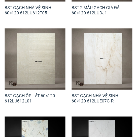
BST GẠCH NHÀ VỆ SINH
BST 2 MẪU GẠCH GIẢ ĐÁ
60×120 612LU612T05
60×120 612LUDJ1
BST GẠCH ỐP LÁT 60×120
BST GẠCH NHÀ VỆ SINH
612LU612L01
60×120 612LUE07G-R