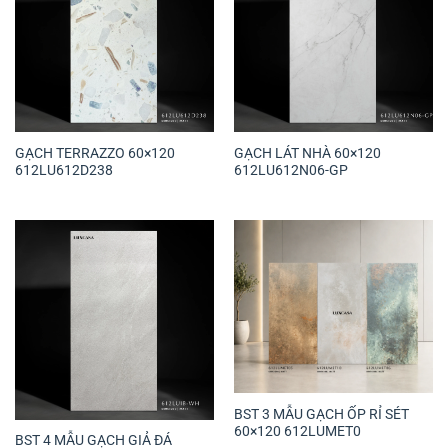
GẠCH TERRAZZO 60×120
GẠCH LÁT NHÀ 60×120
612LU612D238
612LU612N06-GP
BST 3 MẪU GẠCH ỐP RỈ SÉT
60×120 612LUMET0
BST 4 MẪU GẠCH GIẢ ĐÁ