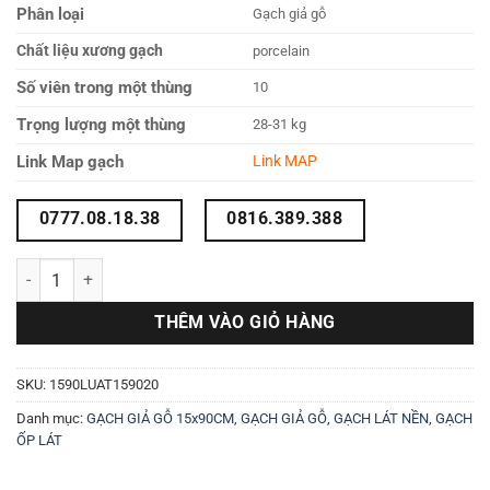
Phân loại
Gạch giả gỗ
Chất liệu xương gạch
porcelain
Số viên trong một thùng
10
Trọng lượng một thùng
28-31 kg
Link Map gạch
Link MAP
0777.08.18.38
0816.389.388
Gạch giả gỗ vàng kem 15X90 1590LUAT159020 số lượng
THÊM VÀO GIỎ HÀNG
SKU:
1590LUAT159020
Danh mục:
GẠCH GIẢ GỖ 15x90CM
,
GẠCH GIẢ GỖ
,
GẠCH LÁT NỀN
,
GẠCH
ỐP LÁT