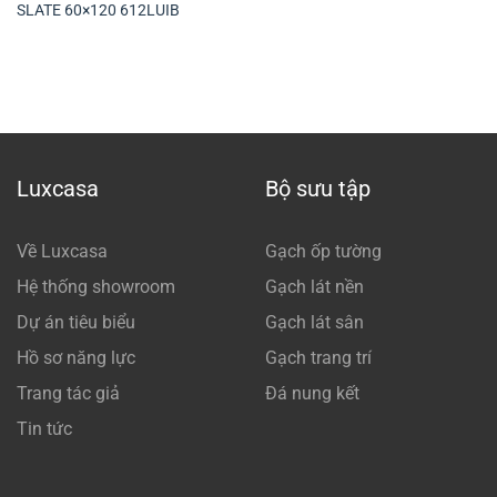
SLATE 60×120 612LUIB
Luxcasa
Bộ sưu tập
Về Luxcasa
Gạch ốp tường
Hệ thống showroom
Gạch lát nền
Dự án tiêu biểu
Gạch lát sân
Hồ sơ năng lực
Gạch trang trí
Trang tác giả
Đá nung kết
Tin tức