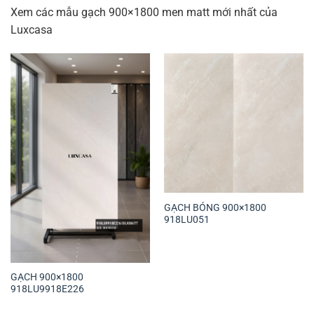
Xem các mẫu gạch 900×1800 men matt mới nhất của
Luxcasa
GẠCH BÓNG 900×1800
918LU051
GẠCH 900×1800
918LU9918E226