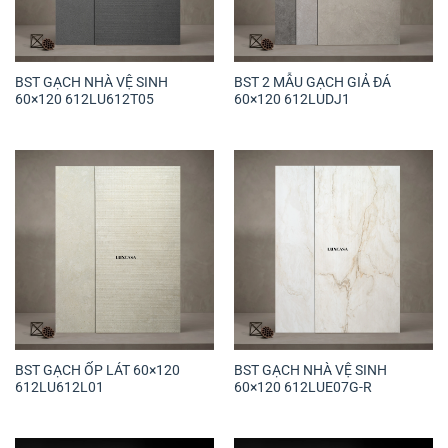
BST GẠCH NHÀ VỆ SINH
BST 2 MẪU GẠCH GIẢ ĐÁ
60×120 612LU612T05
60×120 612LUDJ1
BST GẠCH ỐP LÁT 60×120
BST GẠCH NHÀ VỆ SINH
612LU612L01
60×120 612LUE07G-R