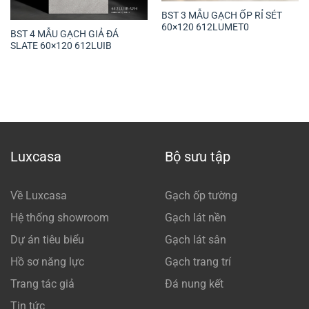
BST 3 MẪU GẠCH ỐP RỈ SÉT
60×120 612LUMET0
BST 4 MẪU GẠCH GIẢ ĐÁ
SLATE 60×120 612LUIB
Luxcasa
Bộ sưu tập
Về Luxcasa
Gạch ốp tường
Hệ thống showroom
Gạch lát nền
Dự án tiêu biểu
Gạch lát sân
Hồ sơ năng lực
Gạch trang trí
Trang tác giả
Đá nung kết
Tin tức