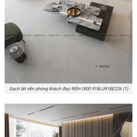
Gạch lát nền phòng khách đẹp 900×1800 918LU918E226 (1)