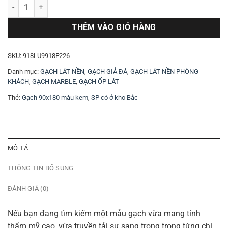
Gạch 900x1800 918LU9918E226 số lượng
THÊM VÀO GIỎ HÀNG
SKU:
918LU9918E226
Danh mục:
GẠCH LÁT NỀN
,
GẠCH GIẢ ĐÁ
,
GẠCH LÁT NỀN PHÒNG
KHÁCH
,
GẠCH MARBLE
,
GẠCH ỐP LÁT
Thẻ:
Gạch 90x180 màu kem
,
SP có ở kho Bắc
MÔ TẢ
THÔNG TIN BỔ SUNG
ĐÁNH GIÁ (0)
Nếu bạn đang tìm kiếm một mẫu gạch vừa mang tính
thẩm mỹ cao, vừa truyền tải sự sang trọng trong từng chi