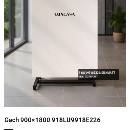
Gạch 900×1800 918LU9918E226