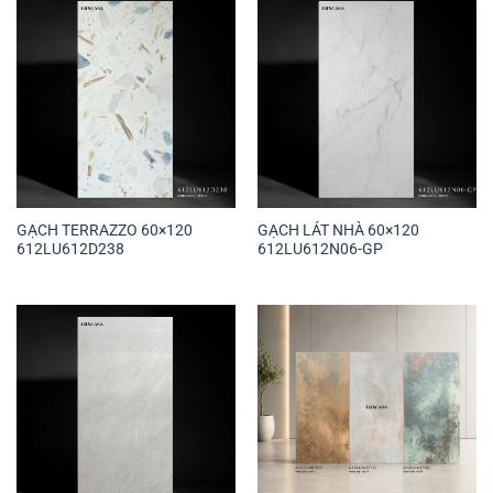
GẠCH TERRAZZO 60×120
GẠCH LÁT NHÀ 60×120
612LU612D238
612LU612N06-GP