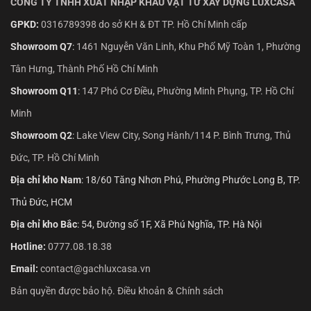
CÔNG TY TNHH XUẤT NHẬP KHẨU VẬT TƯ XÂY DỰNG LUXCASA
GPKD:
0316789398 do sở KH & ĐT TP. Hồ Chí Minh cấp
Showroom Q7
:
1461 Nguyễn Văn Linh, Khu Phố Mỹ Toàn 1, Phường
Tân Hưng, Thành Phố Hồ Chí Minh
Showroom Q11
:
147 Phó Cơ Điều, Phường Minh Phụng, TP. Hồ Chí
Minh
Showroom Q2
:
Lake View City, Song Hành/114 P. Bình Trưng, Thủ
Đức, TP. Hồ Chí Minh
Địa chỉ kho Nam
: 18/60 Tăng Nhơn Phú, Phường Phước Long B, TP.
Thủ Đức, HCM
Địa chỉ kho Bắc
: 54, Đường số 1F, Xã Phú Nghĩa, TP. Hà Nội
Hotline:
0777.08.18.38
Email:
contact@gachluxcasa.vn
Bản quyền được bảo hộ. Điều khoản & Chính sách