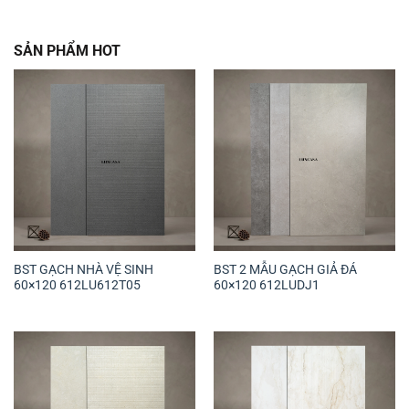
SẢN PHẨM HOT
BST GẠCH NHÀ VỆ SINH
BST 2 MẪU GẠCH GIẢ ĐÁ
60×120 612LU612T05
60×120 612LUDJ1