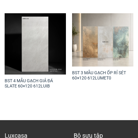
BST 3 MẪU GẠCH ỐP RỈ SÉT
60×120 612LUMET0
BST 4 MẪU GẠCH GIẢ ĐÁ
SLATE 60×120 612LUIB
Luxcasa
Bộ sưu tập