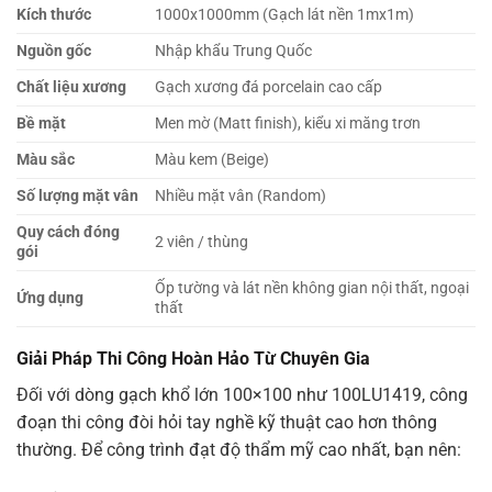
Kích thước
1000x1000mm
(Gạch lát nền 1mx1m)
Nguồn gốc
Nhập khẩu Trung Quốc
Chất liệu xương
Gạch xương đá porcelain cao cấp
Bề mặt
Men mờ (Matt finish), kiểu xi măng trơn
Màu sắc
Màu kem (Beige)
Số lượng mặt vân
Nhiều mặt vân (Random)
Quy cách đóng
2 viên / thùng
gói
Ốp tường và lát nền không gian nội thất, ngoại
Ứng dụng
thất
Giải Pháp Thi Công Hoàn Hảo Từ Chuyên Gia
Đối với dòng gạch khổ lớn
100×100
như 100LU1419, công
đoạn thi công đòi hỏi tay nghề kỹ thuật cao hơn thông
thường. Để công trình đạt độ thẩm mỹ cao nhất, bạn nên: