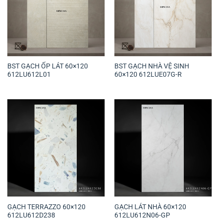
BST GẠCH ỐP LÁT 60×120
BST GẠCH NHÀ VỆ SINH
612LU612L01
60×120 612LUE07G-R
GẠCH TERRAZZO 60×120
GẠCH LÁT NHÀ 60×120
612LU612D238
612LU612N06-GP