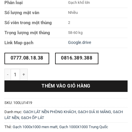
Phân loại
Gạch khổ lớn
Số lượng mặt vân
Nhiều
Số viên trong một thùng
2
Trọng lượng một thùng
58-60 kg
Link Map gạch
Google.drive
0777.08.18.38
0816.389.388
Gạch lát nền 1000×1000 100LU1419 số lượng
THÊM VÀO GIỎ HÀNG
SKU:
100LU1419
Danh mục:
GẠCH LÁT NỀN PHÒNG KHÁCH
,
GẠCH GIẢ XI MĂNG
,
GẠCH
LÁT NỀN
,
GẠCH ỐP LÁT
Thẻ:
Gạch 1000x1000 men matt
,
Gạch 1000X1000 Trung Quốc