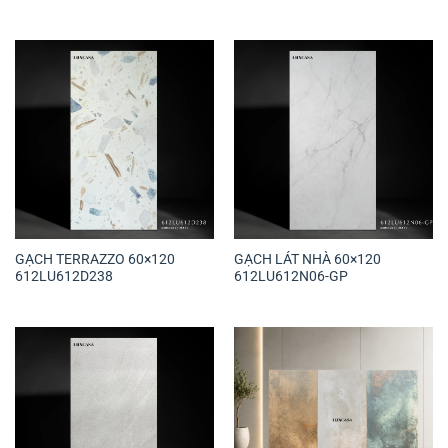
GẠCH TERRAZZO 60×120
GẠCH LÁT NHÀ 60×120
612LU612D238
612LU612N06-GP