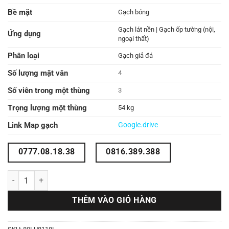
Bề mặt
Gạch bóng
Gạch lát nền | Gạch ốp tường (nội,
Ứng dụng
ngoại thất)
Phân loại
Gạch giả đá
Số lượng mặt vân
4
Số viên trong một thùng
3
Trọng lượng một thùng
54 kg
Link Map gạch
Google.drive
0777.08.18.38
0816.389.388
Gạch lát nền 80x80 80LU8118L số lượng
THÊM VÀO GIỎ HÀNG