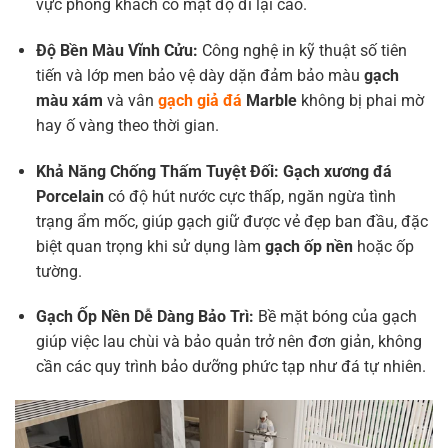
vực phòng khách có mật độ đi lại cao.
Độ Bền Màu Vĩnh Cửu:
Công nghệ in kỹ thuật số tiên
tiến và lớp men bảo vệ dày dặn đảm bảo màu
gạch
màu xám
và vân
gạch giả đá
Marble
không bị phai mờ
hay ố vàng theo thời gian.
Khả Năng Chống Thấm Tuyệt Đối:
Gạch xương đá
Porcelain
có độ hút nước cực thấp, ngăn ngừa tình
trạng ẩm mốc, giúp gạch giữ được vẻ đẹp ban đầu, đặc
biệt quan trọng khi sử dụng làm
gạch ốp nền
hoặc ốp
tường.
Gạch Ốp Nền
Dễ Dàng Bảo Trì:
Bề mặt bóng của gạch
giúp việc lau chùi và bảo quản trở nên đơn giản, không
cần các quy trình bảo dưỡng phức tạp như đá tự nhiên.