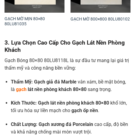
GẠCH MỜ MỊN 80×80
GẠCH MỜ 800×800 80LU80102
80LU81035
3. Lựa Chọn Cao Cấp Cho Gạch Lát Nền Phòng
Khách
Gạch Bóng 80×80 80LU8118L là sự đầu tư mang lại giá trị
thẩm mỹ và công năng bền vững:
Thẩm Mỹ:
Gạch giả đá Marble
vân xám, bề mặt bóng,
là
gạch
lát nền phòng khách 80×80
sang trọng.
Kích Thước:
Gạch lát nền phòng khách 80×80
khổ lớn,
tối ưu hóa sự liền mạch cho
gạch ốp nền
.
Chất Lượng:
Gạch xương đá Porcelain
cao cấp, độ bền
và khả năng chống mài mòn vượt trội.