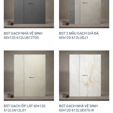
BST GẠCH NHÀ VỆ SINH
BST 2 MẪU GẠCH GIẢ ĐÁ
60×120 612LU612T05
60×120 612LUDJ1
BST GẠCH ỐP LÁT 60×120
BST GẠCH NHÀ VỆ SINH
612LU612L01
60×120 612LUE07G-R