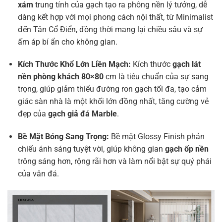
xám
trung tính của gạch tạo ra phông nền lý tưởng, dễ
dàng kết hợp với mọi phong cách nội thất, từ Minimalist
đến Tân Cổ Điển, đồng thời mang lại chiều sâu và sự
ấm áp bí ẩn cho không gian.
Kích Thước Khổ Lớn Liền Mạch:
Kích thước
gạch lát
nền phòng khách 80×80
cm là tiêu chuẩn của sự sang
trọng, giúp giảm thiểu đường ron gạch tối đa, tạo cảm
giác sàn nhà là một khối lớn đồng nhất, tăng cường vẻ
đẹp của
gạch giả đá Marble
.
Bề Mặt Bóng Sang Trọng:
Bề mặt Glossy Finish phản
chiếu ánh sáng tuyệt vời, giúp không gian
gạch ốp nền
trông sáng hơn, rộng rãi hơn và làm nổi bật sự quý phái
của vân đá.