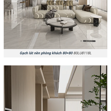
Gạch lát nền phòng khách 80×80
80LU8118L