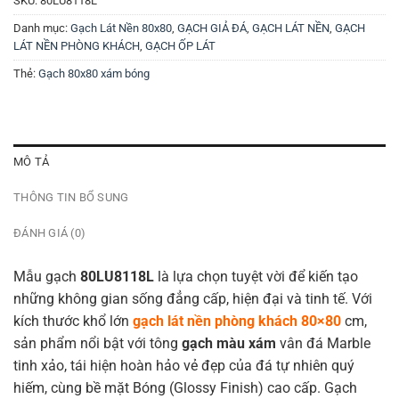
SKU:
80LU8118L
Danh mục:
Gạch Lát Nền 80x80
,
GẠCH GIẢ ĐÁ
,
GẠCH LÁT NỀN
,
GẠCH
LÁT NỀN PHÒNG KHÁCH
,
GẠCH ỐP LÁT
Thẻ:
Gạch 80x80 xám bóng
MÔ TẢ
THÔNG TIN BỔ SUNG
ĐÁNH GIÁ (0)
Mẫu gạch
80LU8118L
là lựa chọn tuyệt vời để kiến tạo
những không gian sống đẳng cấp, hiện đại và tinh tế. Với
kích thước khổ lớn
gạch lát nền phòng khách 80×80
cm,
sản phẩm nổi bật với tông
gạch màu xám
vân đá Marble
tinh xảo, tái hiện hoàn hảo vẻ đẹp của đá tự nhiên quý
hiếm, cùng bề mặt Bóng (Glossy Finish) cao cấp. Gạch