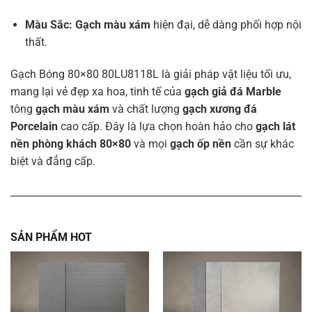
Màu Sắc:
Gạch màu xám
hiện đại, dễ dàng phối hợp nội
thất.
Gạch Bóng 80×80 80LU8118L là giải pháp vật liệu tối ưu,
mang lại vẻ đẹp xa hoa, tinh tế của
gạch giả đá Marble
tông
gạch màu xám
và chất lượng
gạch xương đá
Porcelain
cao cấp. Đây là lựa chọn hoàn hảo cho
gạch lát
nền phòng khách 80×80
và mọi
gạch ốp nền
cần sự khác
biệt và đẳng cấp.
SẢN PHẨM HOT