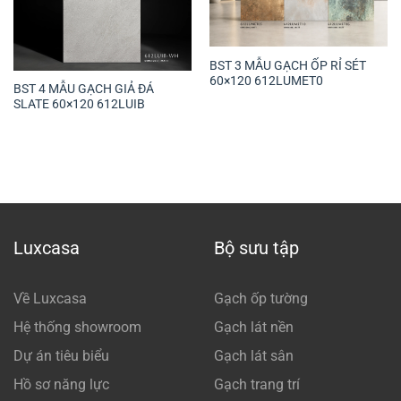
BST 3 MẪU GẠCH ỐP RỈ SÉT
60×120 612LUMET0
BST 4 MẪU GẠCH GIẢ ĐÁ
SLATE 60×120 612LUIB
Luxcasa
Bộ sưu tập
Về Luxcasa
Gạch ốp tường
Hệ thống showroom
Gạch lát nền
Dự án tiêu biểu
Gạch lát sân
Hồ sơ năng lực
Gạch trang trí