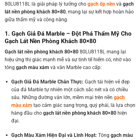
80LU8118L là giải pháp lý tưởng cho
gạch ốp nền
và
gạch
lát nền phòng khách 80×80
, mang lại sự kết hợp hoàn hảo
giữa thẩm mỹ và công năng.
1. Gạch Giả Đá Marble – Đột Phá Thẩm Mỹ Cho
Gạch Lát Nền Phòng Khách 80×80
Gạch lát nền phòng khách 80×80
80LU8118L mang lại
hiệu ứng thị giác mạnh mẽ và sự tinh tế hiếm có, nhờ vào
tông
gạch màu xám
và vân Marble cao cấp:
Gạch Giả Đá Marble
Chân Thực:
Gạch tái hiện vẻ đẹp
của đá Marble tự nhiên một cách sắc nét và có chiều
sâu. Những đường vân lớn, mềm mại trên nền
gạch
màu xám
tạo cảm giác sang trọng, quý phái, là lựa chọn
hàng đầu cho
gạch lát nền phòng khách 80×80
hiện
đại.
Gạch Màu Xám
Hiện Đại và Linh Hoạt:
Tông
gạch màu