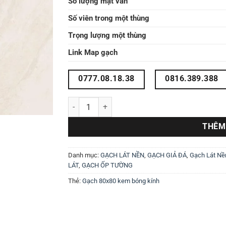
Số lượng mặt vân
Số viên trong một thùng
Trọng lượng một thùng
Link Map gạch
0777.08.18.38
0816.389.388
Gạch lát sàn bóng 80x80 80LPENOBI số lượng
THÊM
Danh mục:
GẠCH LÁT NỀN
,
GẠCH GIẢ ĐÁ
,
Gạch Lát Nề
LÁT
,
GẠCH ỐP TƯỜNG
Thẻ:
Gạch 80x80 kem bóng kính