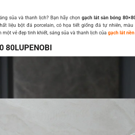
sáng sủa và thanh lịch? Bạn hãy chọn
gạch lát sàn bóng 80×
ất liệu bột đá porcelain, có họa tiết giống đá tự nhiên, mà
một vẻ đẹp tinh khiết, sáng sủa và thanh lịch của
gạch lát nề
×80 80LUPENOBI