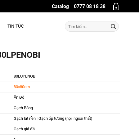
Catalog
0777 08 18 38
0
Tìm
TIN TỨC
kiếm:
 80LPENOBI
80LUPENOBI
80x80cm
Ấn Độ
Gạch Bóng
Gạch lát nền | Gạch ốp tường (nội, ngoại thất)
Gạch giả đá