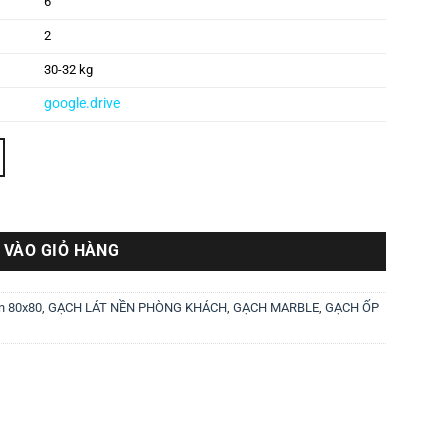
6
2
30-32 kg
google.drive
 VÀO GIỎ HÀNG
n 80x80
,
GẠCH LÁT NỀN PHÒNG KHÁCH
,
GẠCH MARBLE
,
GẠCH ỐP