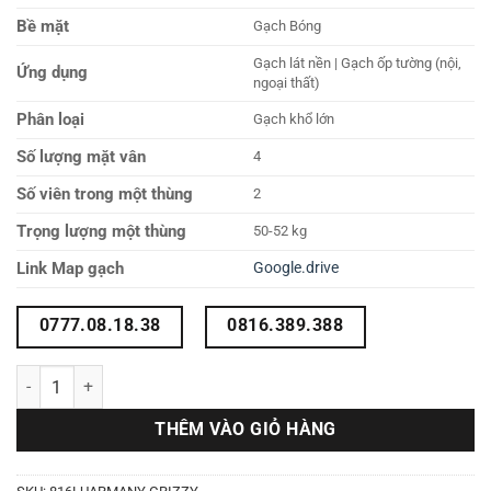
Bề mặt
Gạch Bóng
Gạch lát nền | Gạch ốp tường (nội,
Ứng dụng
ngoại thất)
Phân loại
Gạch khổ lớn
Số lượng mặt vân
4
Số viên trong một thùng
2
Trọng lượng một thùng
50-52 kg
Link Map gạch
Google.drive
0777.08.18.38
0816.389.388
Gạch 80x160 816LUARMANY GRIZZY số lượng
THÊM VÀO GIỎ HÀNG