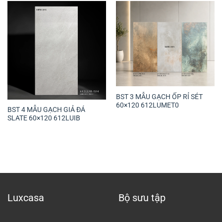
BST 3 MẪU GẠCH ỐP RỈ SÉT
60×120 612LUMET0
BST 4 MẪU GẠCH GIẢ ĐÁ
SLATE 60×120 612LUIB
Luxcasa
Bộ sưu tập