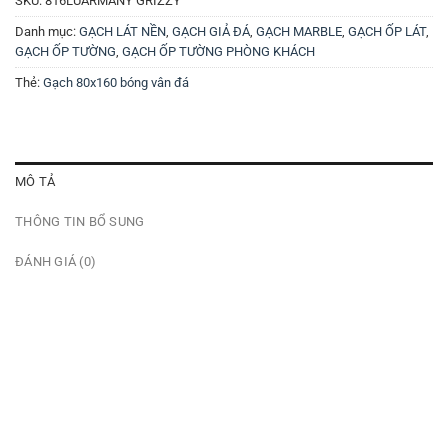
SKU:
816LUARMANY GRIZZY
Danh mục:
GẠCH LÁT NỀN
,
GẠCH GIẢ ĐÁ
,
GẠCH MARBLE
,
GẠCH ỐP LÁT
,
GẠCH ỐP TƯỜNG
,
GẠCH ỐP TƯỜNG PHÒNG KHÁCH
Thẻ:
Gạch 80x160 bóng vân đá
MÔ TẢ
THÔNG TIN BỔ SUNG
ĐÁNH GIÁ (0)