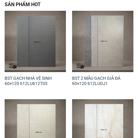
SẢN PHẨM HOT
BST GẠCH NHÀ VỆ SINH
BST 2 MẪU GẠCH GIẢ ĐÁ
60×120 612LU612T05
60×120 612LUDJ1