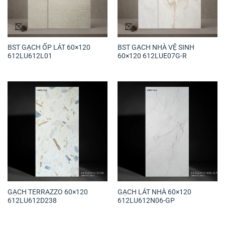
BST GẠCH ỐP LÁT 60×120
BST GẠCH NHÀ VỆ SINH
612LU612L01
60×120 612LUE07G-R
GẠCH TERRAZZO 60×120
GẠCH LÁT NHÀ 60×120
612LU612D238
612LU612N06-GP