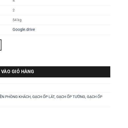
4
2
54 kg
Google.drive
 VÀO GIỎ HÀNG
NỀN PHÒNG KHÁCH
,
GẠCH ỐP LÁT
,
GẠCH ỐP TƯỜNG
,
GẠCH ỐP