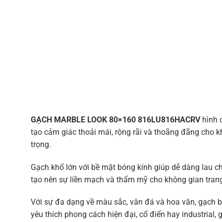
GẠCH MARBLE LOOK 80×160 816LU816HACRV
hình c
tạo cảm giác thoải mái, rộng rãi và thoãng đãng cho kh
trọng.
Gạch khổ lớn với bề mặt bóng kính giúp dễ dàng lau chù
tạo nên sự liền mạch và thẩm mỹ cho không gian trang 
Với sự đa dạng về màu sắc, vân đá và hoa văn, gạch bó
yêu thích phong cách hiện đại, cổ điển hay industrial,