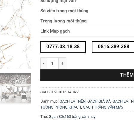
Số lượng mặt vân
Số viên trong một thùng
Trọng lượng một thùng
Link Map gạch
0777.08.18.38
0816.389.388
Gạch 80x160 816LU816HACRV số lượng
THÊM
SKU:
816LU816HACRV
Danh mục:
GẠCH LÁT NỀN
,
GẠCH GIẢ ĐÁ
,
GẠCH LÁT 
TƯỜNG PHÒNG KHÁCH
,
GẠCH TRẮNG VÂN MÂY
Thẻ:
Gạch 80x160 trắng vân mây