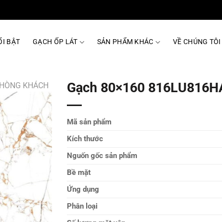
I BẬT
GẠCH ỐP LÁT
SẢN PHẨM KHÁC
VỀ CHÚNG TÔI
Gạch 80×160 816LU816
PHÒNG KHÁCH
Mã sản phẩm
Kích thước
Nguốn gốc sản phẩm
Bề mặt
Ứng dụng
Phân loại