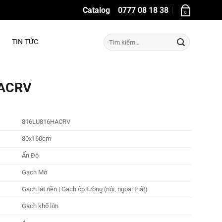
Catalog
0777 08 18 38
0
Tìm
TIN TỨC
kiếm:
HACRV
816LU816HACRV
80x160cm
Ấn Độ
Gạch Mờ
Gạch lát nền | Gạch ốp tường (nội, ngoại thất)
Gạch khổ lớn