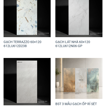
GẠCH TERRAZZO 60×120
GẠCH LÁT NHÀ 60×120
612LU612D238
612LU612N06-GP
BST 3 MẪU GẠCH ỐP RỈ SÉT