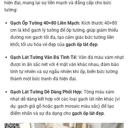
hiện đại, mang lại sự liền mạch và đẳng cấp cho bức
tường:
Gạch Ốp Tường 40×80
Liền Mạch:
Kích thước 40×80
cm là khổ gạch lý tưởng để ốp tường, giúp giảm thiểu
đường ron gạch tối đa, tạo cảm giác bức tường liền
khối, tối ưu hóa vẻ đẹp của
gạch ốp lát đẹp
.
Gạch Lát Tường
Vân Đá Tinh Tế:
Vân đá màu xám nhạt
được in ấn sắc nét với 4 mặt vân khác nhau, đảm bảo
tính tự nhiên và sự ngẫu nhiên khi ốp, biến bức tường
thành một bức tranh đá hiện đại.
Gạch Lát Tường
Dễ Dàng Phối Hợp:
Tông màu xám
nhạt dễ dàng kết hợp với các loại gạch lát nền khác (ví
dụ: gạch giả gỗ hoặc gạch mosaic màu sắc) để tạo
điểm nhấn và sự đa dạng cho
gạch ốp lát đẹp
.