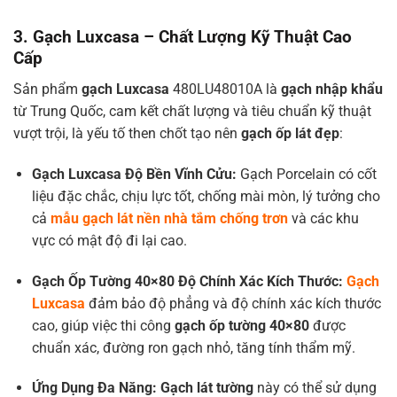
3. Gạch Luxcasa – Chất Lượng Kỹ Thuật Cao
Cấp
Sản phẩm
gạch Luxcasa
480LU48010A là
gạch nhập khẩu
từ Trung Quốc, cam kết chất lượng và tiêu chuẩn kỹ thuật
vượt trội, là yếu tố then chốt tạo nên
gạch ốp lát đẹp
:
Gạch Luxcasa
Độ Bền Vĩnh Cửu:
Gạch Porcelain có cốt
liệu đặc chắc, chịu lực tốt, chống mài mòn, lý tưởng cho
cả
mẫu gạch lát nền nhà tắm chống trơn
và các khu
vực có mật độ đi lại cao.
Gạch Ốp Tường 40×80
Độ Chính Xác Kích Thước:
Gạch
Luxcasa
đảm bảo độ phẳng và độ chính xác kích thước
cao, giúp việc thi công
gạch ốp tường 40×80
được
chuẩn xác, đường ron gạch nhỏ, tăng tính thẩm mỹ.
Ứng Dụng Đa Năng:
Gạch lát tường
này có thể sử dụng