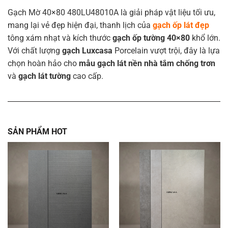
Gạch Mờ 40×80 480LU48010A là giải pháp vật liệu tối ưu,
mang lại vẻ đẹp hiện đại, thanh lịch của
gạch ốp lát đẹp
tông xám nhạt và kích thước
gạch ốp tường 40×80
khổ lớn.
Với chất lượng
gạch Luxcasa
Porcelain vượt trội, đây là lựa
chọn hoàn hảo cho
mẫu gạch lát nền nhà tắm chống trơn
và
gạch lát tường
cao cấp.
SẢN PHẨM HOT