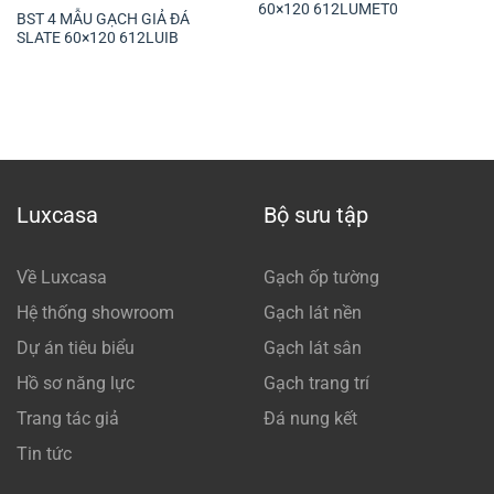
60×120 612LUMET0
BST 4 MẪU GẠCH GIẢ ĐÁ
SLATE 60×120 612LUIB
Luxcasa
Bộ sưu tập
Về Luxcasa
Gạch ốp tường
Hệ thống showroom
Gạch lát nền
Dự án tiêu biểu
Gạch lát sân
Hồ sơ năng lực
Gạch trang trí
Trang tác giả
Đá nung kết
Tin tức