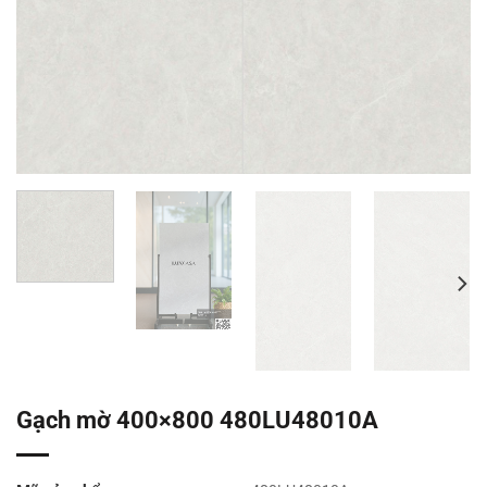
Gạch mờ 400×800 480LU48010A