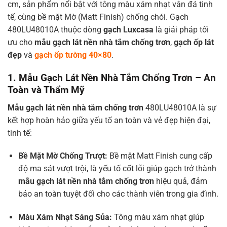
cm, sản phẩm nổi bật với tông màu xám nhạt vân đá tinh
tế, cùng bề mặt Mờ (Matt Finish) chống chói. Gạch
480LU48010A thuộc dòng
gạch Luxcasa
là giải pháp tối
ưu cho
mẫu gạch lát nền nhà tắm chống trơn
,
gạch ốp lát
đẹp
và
gạch ốp tường 40×80
.
1. Mẫu Gạch Lát Nền Nhà Tắm Chống Trơn – An
Toàn và Thẩm Mỹ
Mẫu gạch lát nền nhà tắm chống trơn
480LU48010A là sự
kết hợp hoàn hảo giữa yếu tố an toàn và vẻ đẹp hiện đại,
tinh tế:
Bề Mặt Mờ Chống Trượt:
Bề mặt Matt Finish cung cấp
độ ma sát vượt trội, là yếu tố cốt lõi giúp gạch trở thành
mẫu gạch lát nền nhà tắm chống trơn
hiệu quả, đảm
bảo an toàn tuyệt đối cho các thành viên trong gia đình.
Màu Xám Nhạt Sáng Sủa:
Tông màu xám nhạt giúp