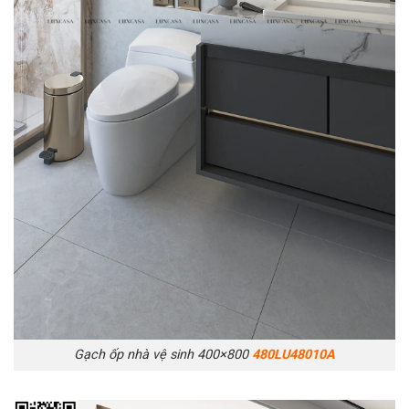
Gạch ốp nhà vệ sinh 400×800
480LU48010A