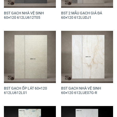
BST GẠCH NHÀ VỆ SINH
BST 2 MẪU GẠCH GIẢ ĐÁ
60×120 612LU612T05
60×120 612LUDJ1
BST GẠCH ỐP LÁT 60×120
BST GẠCH NHÀ VỆ SINH
612LU612L01
60×120 612LUE07G-R