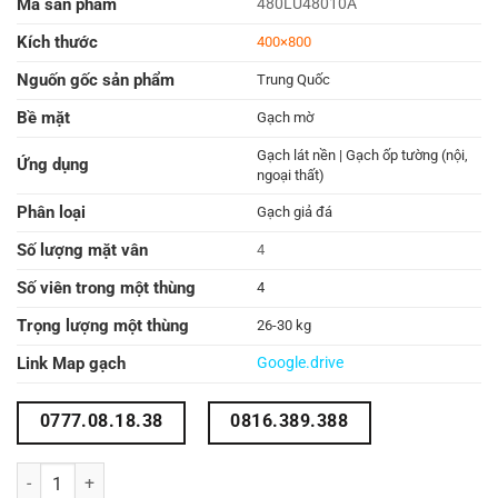
Mã sản phẩm
480LU48010A
Kích thước
400×800
Nguốn gốc sản phẩm
Trung Quốc
Bề mặt
Gạch mờ
Gạch lát nền | Gạch ốp tường (nội,
Ứng dụng
ngoại thất)
Phân loại
Gạch giả đá
Số lượng mặt vân
4
Số viên trong một thùng
4
Trọng lượng một thùng
26-30 kg
Link Map gạch
Google.drive
0777.08.18.38
0816.389.388
Gạch mờ 400x800 480LU48010A số lượng