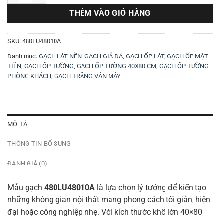
THÊM VÀO GIỎ HÀNG
SKU:
480LU48010A
Danh mục:
GẠCH LÁT NỀN
,
GẠCH GIẢ ĐÁ
,
GẠCH ỐP LÁT
,
GẠCH ỐP MẶT
TIỀN
,
GẠCH ỐP TƯỜNG
,
GẠCH ỐP TƯỜNG 40X80 CM
,
GẠCH ỐP TƯỜNG
PHÒNG KHÁCH
,
GẠCH TRẮNG VÂN MÂY
MÔ TẢ
THÔNG TIN BỔ SUNG
ĐÁNH GIÁ (0)
Mẫu gạch
480LU48010A
là lựa chọn lý tưởng để kiến tạo
những không gian nội thất mang phong cách tối giản, hiện
đại hoặc công nghiệp nhẹ. Với kích thước khổ lớn 40×80