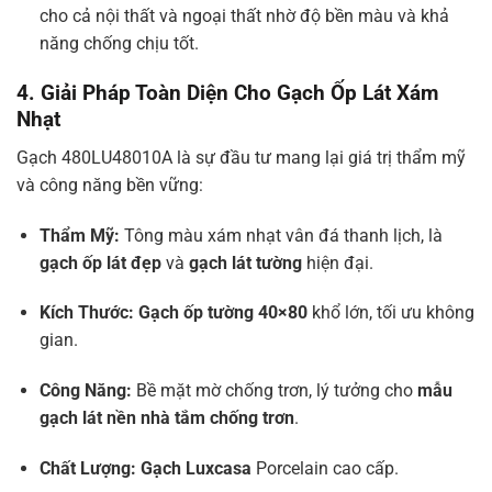
cho cả nội thất và ngoại thất nhờ độ bền màu và khả
năng chống chịu tốt.
4. Giải Pháp Toàn Diện Cho Gạch Ốp Lát Xám
Nhạt
Gạch 480LU48010A là sự đầu tư mang lại giá trị thẩm mỹ
và công năng bền vững:
Thẩm Mỹ:
Tông màu xám nhạt vân đá thanh lịch, là
gạch ốp lát đẹp
và
gạch lát tường
hiện đại.
Kích Thước:
Gạch ốp tường 40×80
khổ lớn, tối ưu không
gian.
Công Năng:
Bề mặt mờ chống trơn, lý tưởng cho
mẫu
gạch lát nền nhà tắm chống trơn
.
Chất Lượng:
Gạch Luxcasa
Porcelain cao cấp.