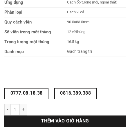
Ứng dụng
Gạch ốp tường (nội, ngoại thất)
Phân loại
Gạch vỉ cá
Quy cách viên
90.5×83.5mm
Số viên trong một thùng
12 vỉ/thùng
Trọng lượng một thùng
16.5 kg
Danh mục
Gạch trang trí
0777.08.18.38
0816.389.388
Gạch mosaic vảy cá LUMHF66 số lượng
THÊM VÀO GIỎ HÀNG