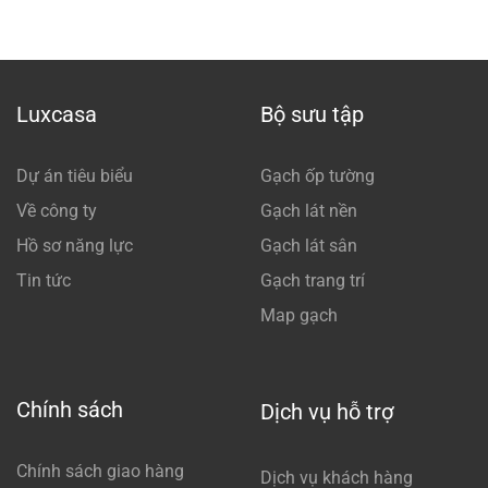
Luxcasa
Bộ sưu tập
Dự án tiêu biểu
Gạch ốp tường
Về công ty
Gạch lát nền
Hồ sơ năng lực
Gạch lát sân
Tin tức
Gạch trang trí
Map gạch
Chính sách
Dịch vụ hỗ trợ
Chính sách giao hàng
Dịch vụ khách hàng