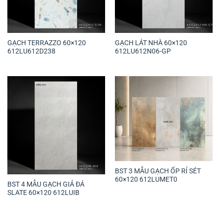
GẠCH TERRAZZO 60×120
GẠCH LÁT NHÀ 60×120
612LU612D238
612LU612N06-GP
BST 3 MẪU GẠCH ỐP RỈ SÉT
60×120 612LUMET0
BST 4 MẪU GẠCH GIẢ ĐÁ
SLATE 60×120 612LUIB