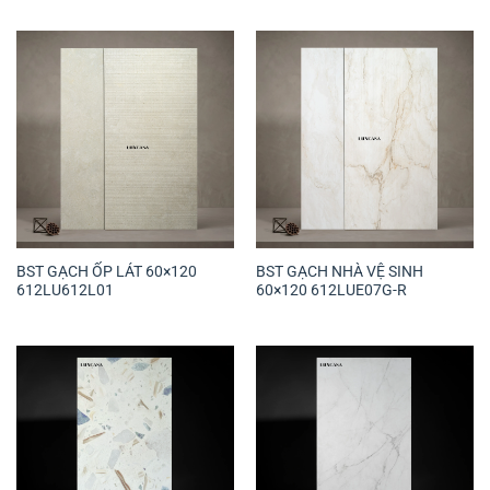
BST GẠCH ỐP LÁT 60×120
BST GẠCH NHÀ VỆ SINH
612LU612L01
60×120 612LUE07G-R