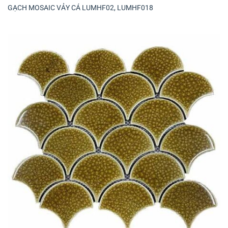
GẠCH MOSAIC VẢY CÁ LUMHF02, LUMHF018