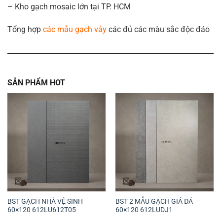
– Kho gạch mosaic lớn tại TP. HCM
Tổng hợp
các mẫu gạch vảy
các đủ các màu sắc độc đáo
SẢN PHẨM HOT
BST GẠCH NHÀ VỆ SINH
BST 2 MẪU GẠCH GIẢ ĐÁ
60×120 612LU612T05
60×120 612LUDJ1