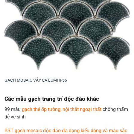
GẠCH MOSAIC VẢY CÁ LUMHF56
Các mẫu gạch trang trí độc đáo khác
99 mẫu
gạch thẻ ốp tường, nội thất ngoại thất
chống thấm
dễ vệ sinh
BST gạch mosaic độc đáo đa dạng kiểu dáng và màu sắc