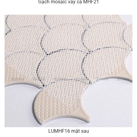
Gạch mosaic vảy cá MHF21
LUMHF16 mặt sau