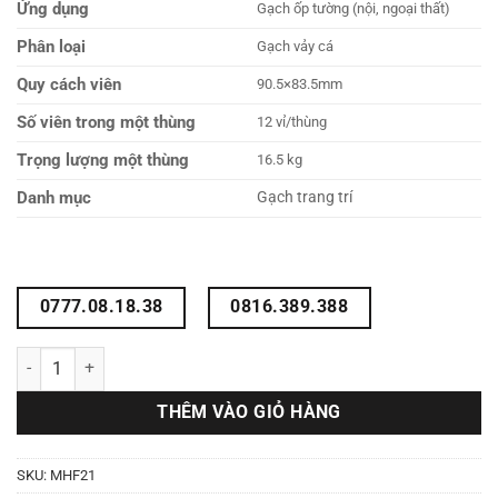
Ứng dụng
Gạch ốp tường (nội, ngoại thất)
Phân loại
Gạch vảy cá
Quy cách viên
90.5×83.5mm
Số viên trong một thùng
12 vỉ/thùng
Trọng lượng một thùng
16.5 kg
Danh mục
Gạch trang trí
0777.08.18.38
0816.389.388
Gạch mosaic vảy cá MHF21 số lượng
THÊM VÀO GIỎ HÀNG
SKU:
MHF21