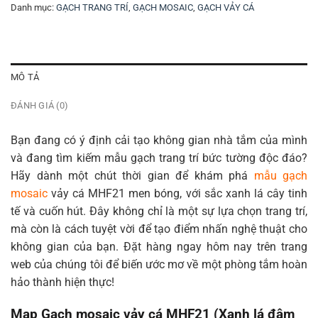
Danh mục:
GẠCH TRANG TRÍ
,
GẠCH MOSAIC
,
GẠCH VẢY CÁ
MÔ TẢ
ĐÁNH GIÁ (0)
Bạn đang có ý định cải tạo không gian nhà tắm của mình
và đang tìm kiếm mẫu gạch trang trí bức tường độc đáo?
Hãy dành một chút thời gian để khám phá
mẫu gạch
mosaic
vảy cá MHF21 men bóng, với sắc xanh lá cây tinh
tế và cuốn hút. Đây không chỉ là một sự lựa chọn trang trí,
mà còn là cách tuyệt vời để tạo điểm nhấn nghệ thuật cho
không gian của bạn. Đặt hàng ngay hôm nay trên trang
web của chúng tôi để biến ước mơ về một phòng tắm hoàn
hảo thành hiện thực!
Map Gạch mosaic vảy cá MHF21 (Xanh lá đậm