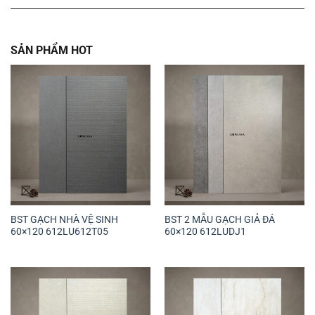
SẢN PHẨM HOT
BST GẠCH NHÀ VỆ SINH
BST 2 MẪU GẠCH GIẢ ĐÁ
60×120 612LU612T05
60×120 612LUDJ1