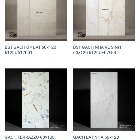
BST GẠCH ỐP LÁT 60×120
BST GẠCH NHÀ VỆ SINH
612LU612L01
60×120 612LUE07G-R
GẠCH TERRAZZO 60×120
GẠCH LÁT NHÀ 60×120