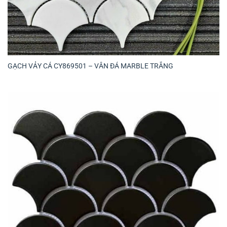
GẠCH VẢY CÁ CY869501 – VÂN ĐÁ MARBLE TRẮNG