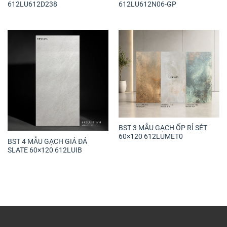
612LU612D238
612LU612N06-GP
BST 3 MẪU GẠCH ỐP RỈ SÉT
60×120 612LUMET0
BST 4 MẪU GẠCH GIẢ ĐÁ
SLATE 60×120 612LUIB