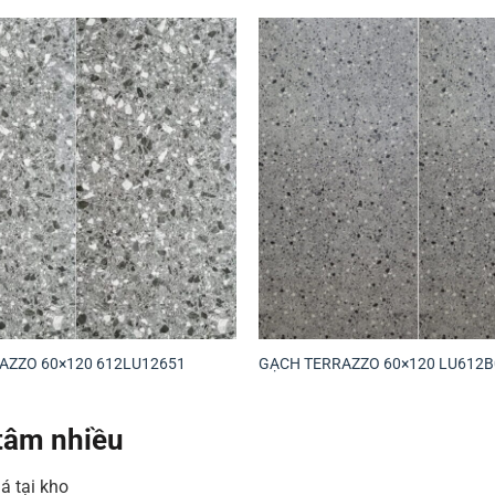
AZZO 60×120 612LU12651
GẠCH TERRAZZO 60×120 LU612B
tâm nhiều
á tại kho