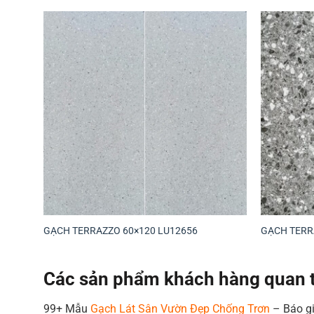
GẠCH TERRAZZO 60×120 LU12656
GẠCH TERR
Các sản phẩm khách hàng quan 
99+ Mẫu
Gạch Lát Sân Vườn Đẹp Chống Trơn
– Báo gi