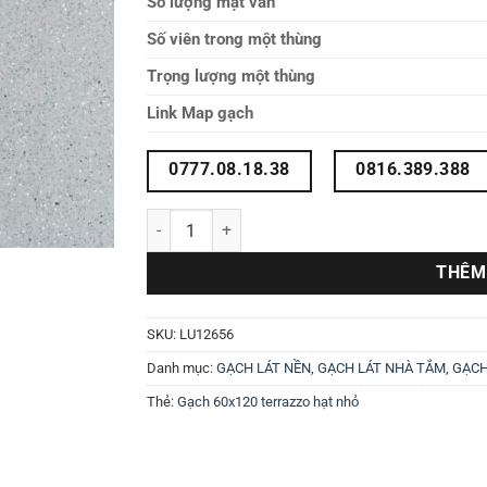
Số lượng mặt vân
Số viên trong một thùng
Trọng lượng một thùng
Link Map gạch
0777.08.18.38
0816.389.388
Gạch terrazzo 60x120 LU12656 số lượng
THÊM
SKU:
LU12656
Danh mục:
GẠCH LÁT NỀN
,
GẠCH LÁT NHÀ TẮM
,
GẠCH
Thẻ:
Gạch 60x120 terrazzo hạt nhỏ