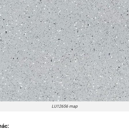
LU12656 map
hác: