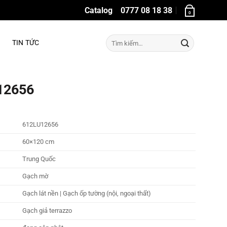
Catalog
0777 08 18 38
0
Tìm
TIN TỨC
kiếm:
12656
612LU12656
60×120 cm
Trung Quốc
Gạch mờ
Gạch lát nền | Gạch ốp tường (nội, ngoại thất)
Gạch giả terrazzo