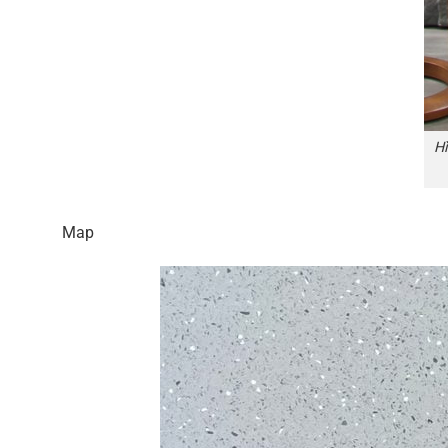
H
Map