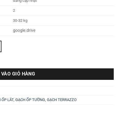
đang cập nhật
2
30-32 kg
google.drive
 VÀO GIỎ HÀNG
 ỐP LÁT
,
GẠCH ỐP TƯỜNG
,
GẠCH TERRAZZO