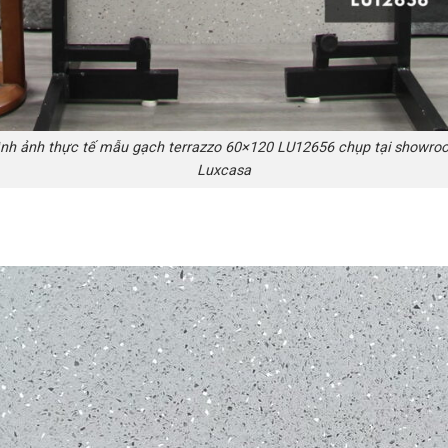
ình ảnh thực tế mẫu gạch terrazzo 60×120 LU12656 chụp tại showro
Luxcasa