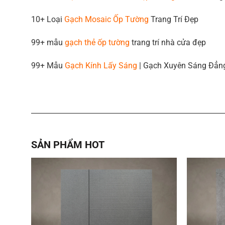
10+ Loại
Gạch Mosaic Ốp Tường
Trang Trí Đẹp
99+ mẫu
gạch thẻ ốp tường
trang trí nhà cửa đẹp
99+ Mẫu
Gạch Kính Lấy Sáng
| Gạch Xuyên Sáng Đẳn
SẢN PHẨM HOT