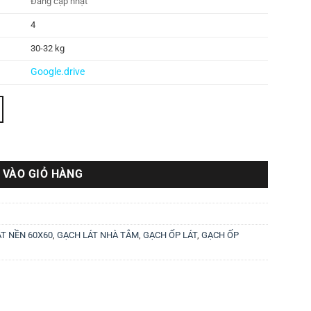
Đang cập nhật
4
30-32 kg
Google.drive
 VÀO GIỎ HÀNG
T NỀN 60X60
,
GẠCH LÁT NHÀ TẮM
,
GẠCH ỐP LÁT
,
GẠCH ỐP