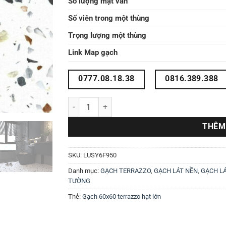
Số lượng mặt vân
Số viên trong một thùng
Trọng lượng một thùng
Link Map gạch
0777.08.18.38
0816.389.388
Gạch terrazzo 60x60 LUSY6F950 số lượng
THÊM
SKU:
LUSY6F950
Danh mục:
GẠCH TERRAZZO
,
GẠCH LÁT NỀN
,
GẠCH LÁ
TƯỜNG
Thẻ:
Gạch 60x60 terrazzo hạt lớn