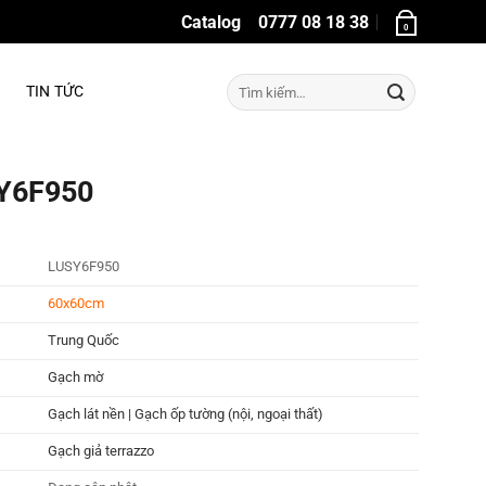
Catalog
0777 08 18 38
0
Tìm
TIN TỨC
kiếm:
SY6F950
LUSY6F950
60x60cm
Trung Quốc
Gạch mờ
Gạch lát nền | Gạch ốp tường (nội, ngoại thất)
Gạch giả terrazzo