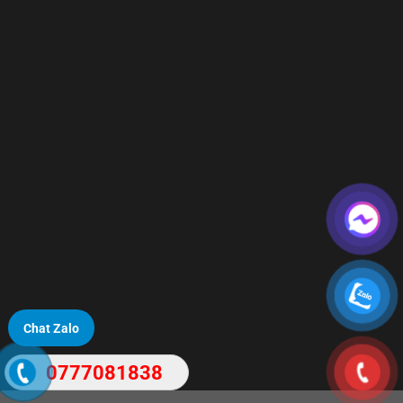
Chat Zalo
0777081838