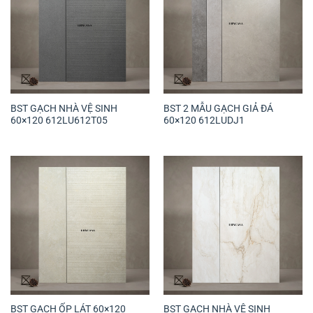
BST GẠCH NHÀ VỆ SINH
BST 2 MẪU GẠCH GIẢ ĐÁ
60×120 612LU612T05
60×120 612LUDJ1
BST GẠCH ỐP LÁT 60×120
BST GẠCH NHÀ VỆ SINH