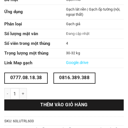
Gạch lát nền | Gạch ốp tường (nội,
Ứng dụng
ngoại thất)
Phân loại
Gạch giả
Số lượng mặt vân
Đang cập nhật
Số viên trong một thùng
4
Trọng lượng một thùng
30-32 kg
Link Map gạch
Google.drive
0777.08.18.38
0816.389.388
Gạch terrazzo 60x60 60LUT603 số lượng
THÊM VÀO GIỎ HÀNG
SKU:
60LUTRL603