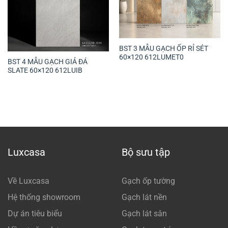
BST 3 MẪU GẠCH ỐP RỈ SÉT
60×120 612LUMET0
BST 4 MẪU GẠCH GIẢ ĐÁ
SLATE 60×120 612LUIB
Luxcasa
Bộ sưu tập
Về Luxcasa
Gạch ốp tường
Hệ thống showroom
Gạch lát nền
Dự án tiêu biểu
Gạch lát sân