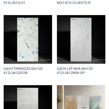
612LU612L01
60×120 612LUE07G-R
GẠCH TERRAZZO 60×120
GẠCH LÁT NHÀ 60×120
612LU612D238
612LU612N06-GP