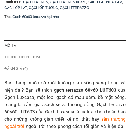
Danh mục:
GẠCH LÁT NỀN
,
GẠCH LÁT NỀN 60X60
,
GẠCH LÁT NHÀ TẮM
,
GẠCH ỐP LÁT
,
GẠCH ỐP TƯỜNG
,
GẠCH TERRAZZO
Thẻ:
Gạch 60x60 terrazzo hạt nhỏ
MÔ TẢ
THÔNG TIN BỔ SUNG
ĐÁNH GIÁ (0)
Bạn đang muốn có một không gian sống sang trọng và
hiện đại? Bạn sẽ thích
gạch terrazzo 60×60 LUT603
của
Gạch Luxcasa, một loại gạch có màu xám, bề mặt bóng,
mang lại cảm giác sạch sẽ và thoáng đãng. Gạch terrazzo
60×60 LUT603 của Gạch Luxcasa là sự lựa chọn hoàn hảo
cho những không gian thiết kế nội thất hay
sân thượng
ngoài trời
ngoài trời theo phong cách tối giản và hiện đại.