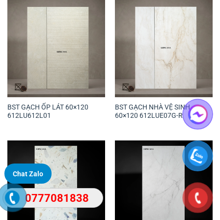
BST GẠCH ỐP LÁT 60×120
BST GẠCH NHÀ VỆ SINH
612LU612L01
60×120 612LUE07G-R
Chat Zalo
0777081838