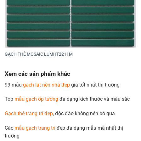
GẠCH THẺ MOSAIC LUMHT2211M
Xem các sản phẩm khác
99 mẫu
gạch lát nền nhà đẹp
giá tốt nhất thị trường
Top
mẫu gạch ốp tường
đa dạng kích thước và màu sắc
Gạch thẻ trang trí đẹp
, độc đáo không nên bỏ qua
Các
mẫu gạch trang trí
đẹp đa dạng mẫu mã nhất thị
trường