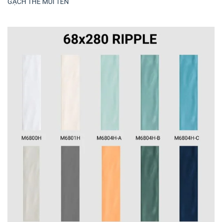
GẠCH THẺ MŨI TÊN