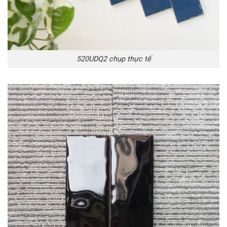
520UDQ2 chụp thực tế