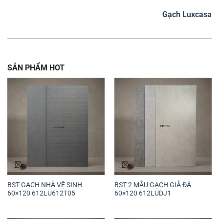
Gạch Luxcasa
SẢN PHẨM HOT
BST GẠCH NHÀ VỆ SINH
BST 2 MẪU GẠCH GIẢ ĐÁ
60×120 612LU612T05
60×120 612LUDJ1