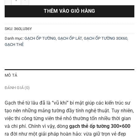
THÊM VÀO GIỎ HÀNG
SKU:
360LU36Y
Danh mục:
GẠCH ỐP TƯỜNG
,
GẠCH ỐP LÁT
,
GẠCH ỐP TƯỜNG 30X60
,
GẠCH THẺ
MÔ TẢ
ĐÁNH GIÁ (0)
Gạch thẻ từ lâu đã là “vũ khí” bí mật giúp các kiến trúc sư
tạo nên những mảng tường đầy tính nghệ thuật. Tuy nhiên,
việc thi công từng viên thẻ nhỏ thường tốn nhiều thời gian
và chi phí. Chính vì vậy, dòng
gạch thẻ ốp tường 300×600
ra đời như một giải pháp hoàn hảo: vừa giữ trọn vẻ đẹp