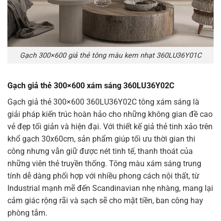
Gạch 300×600 giả thẻ tông màu kem nhạt 360LU36Y01C
Gạch giả thẻ 300×600 xám sáng 360LU36Y02C
Gạch giả thẻ 300×600 360LU36Y02C tông xám sáng là
giải pháp kiến trúc hoàn hảo cho những không gian đề cao
vẻ đẹp tối giản và hiện đại. Với thiết kế giả thẻ tinh xảo trên
khổ gạch 30x60cm, sản phẩm giúp tối ưu thời gian thi
công nhưng vẫn giữ được nét tinh tế, thanh thoát của
những viên thẻ truyền thống. Tông màu xám sáng trung
tính dễ dàng phối hợp với nhiều phong cách nội thất, từ
Industrial mạnh mẽ đến Scandinavian nhẹ nhàng, mang lại
cảm giác rộng rãi và sạch sẽ cho mặt tiền, ban công hay
phòng tắm.