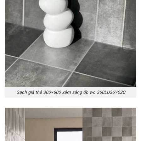
Gạch giả thẻ 300×600 xám sáng ốp wc 360LU36Y02C