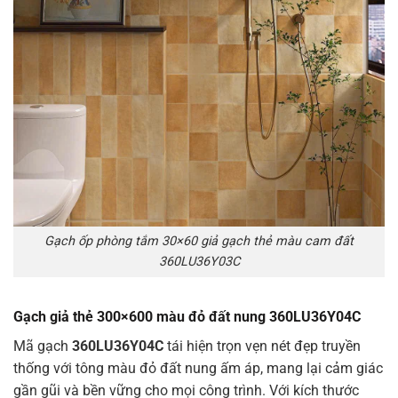
Gạch ốp phòng tắm 30×60 giả gạch thẻ màu cam đất
360LU36Y03C
Gạch giả thẻ 300×600 màu đỏ đất nung 360LU36Y04C
Mã gạch
360LU36Y04C
tái hiện trọn vẹn nét đẹp truyền
thống với tông màu đỏ đất nung ấm áp, mang lại cảm giác
gần gũi và bền vững cho mọi công trình. Với kích thước