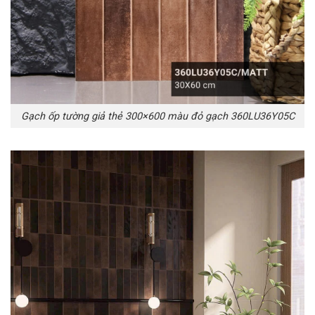
Gạch ốp tường giả thẻ 300×600 màu đỏ gạch 360LU36Y05C