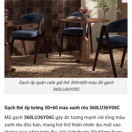
Gạch ốp quán cafe giả thẻ 300×600 màu đỏ gạch
360LU36Y05C
Gạch thẻ ốp tường 30×60 màu xanh rêu 360LU36Y06C
Mã gạch
360LU36Y06C
gây ấn tượng mạnh với tông màu
xanh rêu độc bản, mang hơi thở thiên nhiên dịu mát vào