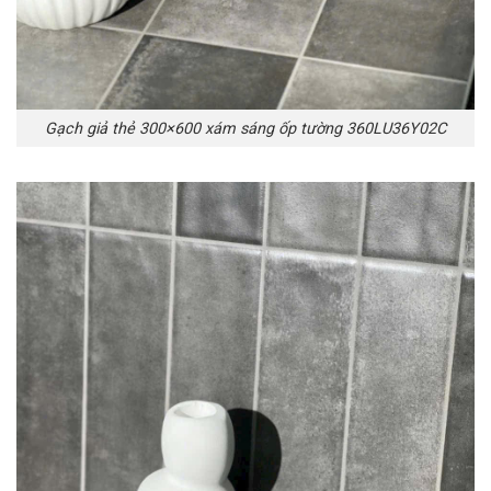
Gạch giả thẻ 300×600 xám sáng ốp tường 360LU36Y02C