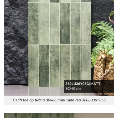
Gạch thẻ ốp tường 30×60 màu xanh rêu 360LU36Y06C