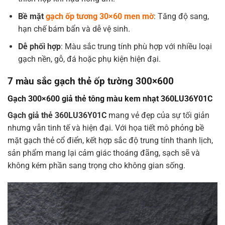
Bề mặt
gạch ốp tương 30×60 men mờ
: Tăng độ sang,
hạn chế bám bẩn và dễ vệ sinh.
Dễ phối hợp
: Màu sắc trung tính phù hợp với nhiều loại
gạch nền, gỗ, đá hoặc phụ kiện hiện đại.
7 màu sắc gạch thẻ ốp tường 300×600
Gạch 300×600 giả thẻ tông màu kem nhạt 360LU36Y01C
Gạch giả thẻ 360LU36Y01C
mang vẻ đẹp của sự tối giản
nhưng vẫn tinh tế và hiện đại. Với họa tiết mô phỏng bề
mặt gạch thẻ cổ điển, kết hợp sắc độ trung tính thanh lịch,
sản phẩm mang lại cảm giác thoáng đãng, sạch sẽ và
không kém phần sang trọng cho không gian sống.