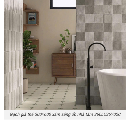
Gạch giả thẻ 300×600 xám sáng ốp nhà tắm 360LU36Y02C