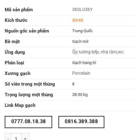
Mã sản phẩm
360LU36Y
Kích thước
30×60
Nguốn gốc sản phẩm
Trung Quốc
Bề mặt
Gạch mờ
Ứng dụng
Ốp tường bếp, nhà tắm,wc
Phân loại
Gạch trang trí
Xương gạch
Porcelain
Số viên trong một thùng
8
Trọng lượng một thùng
28-30 kg
Link Map gạch
0777.08.18.38
0816.389.388
7 màu sắc gạch thẻ ốp tường 300x600 số lượng