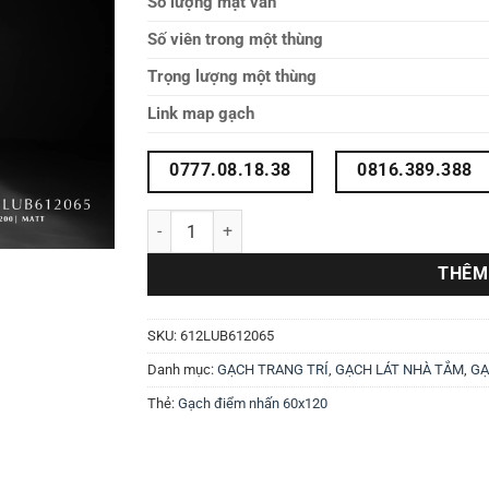
Số lượng mặt vân
Số viên trong một thùng
Trọng lượng một thùng
Link map gạch
0777.08.18.38
0816.389.388
Gạch trang trí 60x120 612LUB612065 số lượng
THÊM
SKU:
612LUB612065
Danh mục:
GẠCH TRANG TRÍ
,
GẠCH LÁT NHÀ TẮM
,
GẠ
Thẻ:
Gạch điểm nhấn 60x120