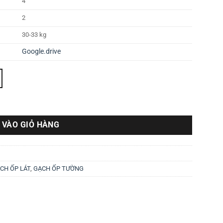
4
2
30-33 kg
Google.drive
 VÀO GIỎ HÀNG
CH ỐP LÁT
,
GẠCH ỐP TƯỜNG