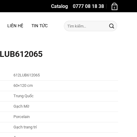
Catalog
0777 08 18 38
0
Tìm
LIÊN HỆ
TIN TỨC
kiếm:
12LUB612065
612LUB612065
60×120 cm
Trung Quốc
Gạch Mờ
Porcelain
Gạch trang trí