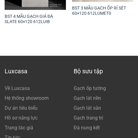
BST 3 MẪU GẠCH ỐP RỈ SÉT
60×120 612LUMET0
BST 4 MẪU GẠCH GIẢ ĐÁ
SLATE 60×120 612LUIB
Luxcasa
Bộ sưu tập
Về Luxcasa
Gạch ốp tường
Hệ thống showroom
Gạch lát nền
Dự án tiêu biểu
Gạch lát sân
Hồ sơ năng lực
Gạch trang trí
Trang tác giả
Đá nung kết
Tin tức