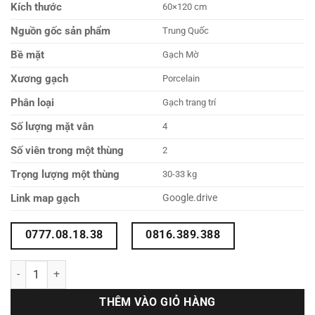
Kích thước
60×120 cm
Nguồn gốc sản phẩm
Trung Quốc
Bề mặt
Gạch Mờ
Xương gạch
Porcelain
Phân loại
Gạch trang trí
Số lượng mặt vân
4
Số viên trong một thùng
2
Trọng lượng một thùng
30-33 kg
Link map gạch
Google.drive
0777.08.18.38
0816.389.388
Gạch tranh mosaic 60x120 612LUFL-DE-01 số lượng
THÊM VÀO GIỎ HÀNG