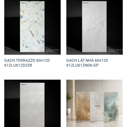
GẠCH TERRAZZO 60×120
GẠCH LÁT NHÀ 60×120
612LU612D238
612LU612N06-GP