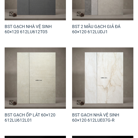
BST GẠCH NHÀ VỆ SINH
BST 2 MẪU GẠCH GIẢ ĐÁ
60×120 612LU612T05
60×120 612LUDJ1
BST GẠCH ỐP LÁT 60×120
BST GẠCH NHÀ VỆ SINH
612LU612L01
60×120 612LUE07G-R