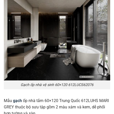
Gạch ốp nhà vệ sinh 60×120 612LUCS62076
Mẫu
gạch
ốp nhà tắm 60×120 Trung Quốc 612LUHS MARI
GREY thuộc bộ sưu tập gồm 2 màu xám và kem, dễ phối
hợp tường và sàn.