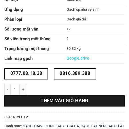
Ứng dụng
Gạch ốp nhà vệ sinh
Phân loại
Gạch giả đá
Số lượng mặt vân
12
Số viên trong một thùng
2
Trọng lượng một thùng
30-32 kg
Link map gạch
Google.drive
0777.08.18.38
0816.389.388
Gạch travertine 60x120 612LUTV1 số lượng
THÊM VÀO GIỎ HÀNG
SKU:
612LUTV1
Danh mục:
GẠCH TRAVERTINE
,
GẠCH GIẢ ĐÁ
,
GẠCH LÁT NỀN
,
GẠCH LÁT