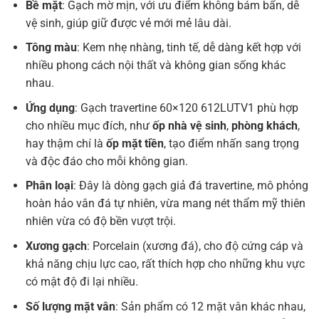
Bề mặt
: Gạch mờ mịn, với ưu điểm không bám bẩn, dễ
vệ sinh, giúp giữ được vẻ mới mẻ lâu dài.
Tông màu
: Kem nhẹ nhàng, tinh tế, dễ dàng kết hợp với
nhiều phong cách nội thất và không gian sống khác
nhau.
Ứng dụng
: Gạch travertine 60×120 612LUTV1 phù hợp
cho nhiều mục đích, như
ốp nhà vệ sinh
,
phòng khách
,
hay thậm chí là
ốp mặt tiền
, tạo điểm nhấn sang trọng
và độc đáo cho mỗi không gian.
Phân loại
: Đây là dòng gạch giả đá travertine, mô phỏng
hoàn hảo vân đá tự nhiên, vừa mang nét thẩm mỹ thiên
nhiên vừa có độ bền vượt trội.
Xương gạch
: Porcelain (xương đá), cho độ cứng cáp và
khả năng chịu lực cao, rất thích hợp cho những khu vực
có mật độ đi lại nhiều.
Số lượng mặt vân
: Sản phẩm có 12 mặt vân khác nhau,