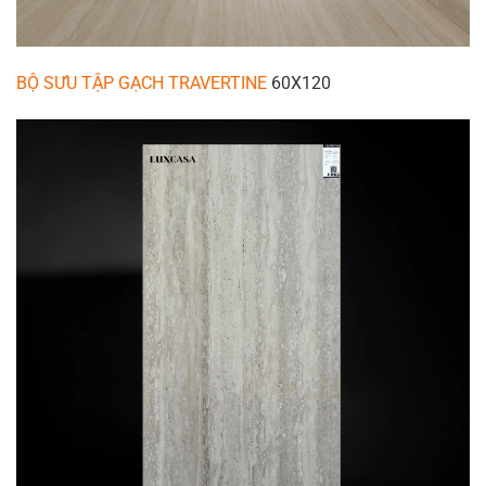
BỘ SƯU TẬP GẠCH TRAVERTINE
60X120