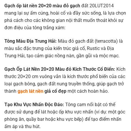
Gạch ốp lát nền 20×20 màu đỏ gạch
đất 20LUT2014
mang lại sự ấm cúng, hoài cổ và đầy sức sống, là lựa chọn
phá cách cho các không gian nội thất muốn thoát khỏi sự
đơn điệu của tông trắng xám:
Tông Màu Địa Trung Hải:
Màu đỏ gạch đất (terracotta) là
màu sắc đặc trưng của kiến trúc giả cổ, Rustic và Địa
Trung Hải, tạo cảm giác nồng nàn, gần gũi và mộc mạc.
Gạch Ốp Lát Nền 20×20 Màu đỏ
Kích Thước Cổ Điển:
Kích
thước 20×20 cm vuông vắn là kích thước phổ biến của các
loại gạch bông, gạch đất nung truyền thống, giúp gạch trở
thành
gạch lát nền
giả cổ đẹp
một cách hoàn hảo.
Tạo Khu Vực Nhấn Độc Đáo:
Tông cam nổi bật có thể
được sử dụng để lát hoặc ốp khu vực nhấn (ví dụ: một góc
phòng ăn, quầy bar hoặc khu vực bếp) để tạo điểm nhấn
ấm áp và thu hút.