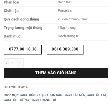
Phân loại
Gạch trơn
Chất liệu
Porcelain
Quy cách đóng thùng
25 viên / thùng / 1m2
Trọng lượng một thùng
17kg / thùng
Danh mục
Gạch trang trí
0777.08.18.38
0816.389.388
Gạch trơn 20X20 20LUT2014 số lượng
THÊM VÀO GIỎ HÀNG
SKU:
20LUT2014
Danh mục:
GẠCH BÔNG
,
GẠCH ĐƠN SẮC
,
GẠCH LÁT NỀN
,
GẠCH ỐP LÁT
,
GẠCH ỐP TƯỜNG
,
GẠCH TRANG TRÍ