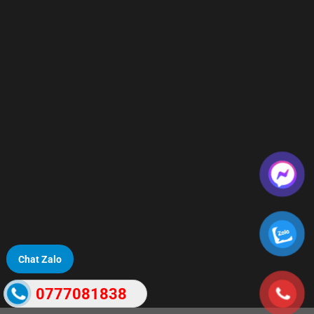
Chat Zalo
0777081838