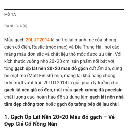
MÔ TẢ
ĐÁNH GIÁ (0)
Mẫu gạch
20LUT2014
là sự trở lại mạnh mẽ của phong
cách cổ điển, Rustic (mộc mạc) và Địa Trung Hải, nơi các
mảng màu đơn sắc và chất liệu thô mộc được ưu tiên. Với
kích thước vuông nhỏ 20×20 cm, sản phẩm nổi bật với
tông
gạch ốp lát nền 20×20 màu đỏ gạch
đất ấm áp, cùng
bề mặt mờ (Matt Finish) mịn, mang lại khả năng chống
trơn trượt vượt trội. 20LUT2014 là giải pháp lý tưởng cho
gạch lát nền giả cổ đẹp
, một mẫu
gạch xương đá pocelain
chất lượng cao, hoàn hảo để sử dụng làm
gạch lát nền nhà
tắm đẹp chống trơn
hoặc
gạch ốp tường bếp dễ lau chùi
.
1. Gạch Ốp Lát Nền 20×20 Màu đỏ gạch – Vẻ
Đẹp Giả Cổ Nồng Nàn