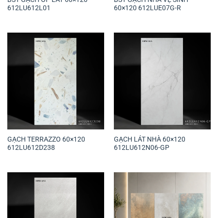
612LU612L01
60×120 612LUE07G-R
GẠCH TERRAZZO 60×120
GẠCH LÁT NHÀ 60×120
612LU612D238
612LU612N06-GP