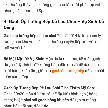
lẽo thường thấy của không gian nhà tắm, rất phù hợp với
phong cách trang trí Spa.
4. Gạch Ốp Tường Bếp Dễ Lau Chùi – Vệ Sinh Dễ
Dàng
Gạch ốp tường bếp dễ lau chùi
20LUT2014 là lựa chọn lý
tưởng cho khu vực bếp, nơi thường xuyên tiếp xúc với dầu
mỡ và vết bẩn:
Bề Mặt Mịn Dễ Vệ Sinh:
Mặc dù là men mờ, bề mặt gạch
được xử lý tinh tế để không bám dầu mỡ và dễ dàng lau
chùi bằng khăn ẩm, giữ cho
gạch ốp tường bếp
dễ lau chùi
luôn sáng đẹp.
Gạch Ốp Tường Bếp Dễ Lau Chùi
Tính Thẩm Mỹ Cao:
Gạch 20×20 màu đỏ đất có thể ốp kiểu hình học (thẳng,
chéo) hoặc
phối với gạch bông lát nền
để tạo ra mảng
nhấn bếp nổi bật, độc đáo.