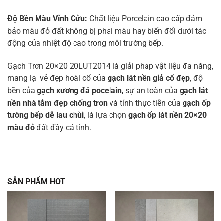
Độ Bền Màu Vĩnh Cửu:
Chất liệu Porcelain cao cấp đảm
bảo màu đỏ đất không bị phai màu hay biến đổi dưới tác
động của nhiệt độ cao trong môi trường bếp.
Gạch Trơn 20×20 20LUT2014 là giải pháp vật liệu đa năng,
mang lại vẻ đẹp hoài cổ của
gạch lát nền giả cổ đẹp
, độ
bền của
gạch xương đá pocelain
, sự an toàn của
gạch lát
nền nhà tắm đẹp chống trơn
và tính thực tiễn của
gạch ốp
tường bếp dễ lau chùi
, là lựa chọn
gạch ốp lát nền 20×20
màu đỏ
đất đầy cá tính.
SẢN PHẨM HOT