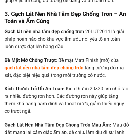
giúp việc thi công ốp tường dễ dàng và an toàn hơn.
3. Gạch Lát Nền Nhà Tắm Đẹp Chống Trơn – An
Toàn và Ấm Cúng
Gạch lát nền nhà tắm đẹp chống trơn
20LUT2014 là giải
pháp hoàn hảo cho khu vực ẩm ướt, nơi yếu tố an toàn
luôn được đặt lên hàng đầu:
Bề Mặt Mờ Chống Trượt:
Bề mặt Matt Finish (mờ) của
gạch lát nền nhà tắm đẹp chống trơn
tăng cường độ ma
sát, đặc biệt hiệu quả trong môi trường có nước.
Kích Thước Tối Ưu An Toàn:
Kích thước 20×20 cm nhỏ tạo
ra nhiều đường ron hơn. Các đường ron này giúp tăng
thêm khả năng bám dính và thoát nước, giảm thiểu nguy
cơ trượt ngã.
Gạch Lát Nền Nhà Tắm Đẹp Chống Trơn
Màu Ấm:
Màu đỏ
đất mang lại cảm giác ấm áp, dễ chịu, làm dịu đi sự lạnh