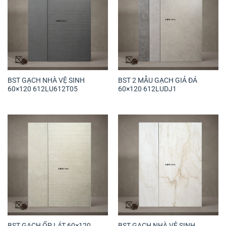
BST GẠCH NHÀ VỆ SINH
BST 2 MẪU GẠCH GIẢ ĐÁ
60×120 612LU612T05
60×120 612LUDJ1
BST GẠCH ỐP LÁT 60×120
BST GẠCH NHÀ VỆ SINH