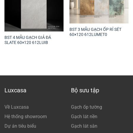
BST 3 MẪU GẠCH ỐP RỈ SÉT
60×120 612LUMET0
BST 4 MẪU GẠCH GIẢ ĐÁ
SLATE 60×120 612LUIB
Luxcasa
Bộ sưu tập
Về Luxcasa
Gạch ốp tường
Hệ thống showroom
Gạch lát nền
Dự án tiêu biểu
Gạch lát sân