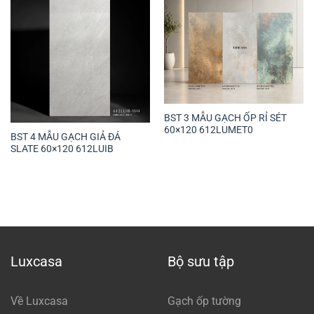
BST 3 MẪU GẠCH ỐP RỈ SÉT
60×120 612LUMET0
BST 4 MẪU GẠCH GIẢ ĐÁ
SLATE 60×120 612LUIB
Luxcasa
Bộ sưu tập
Về Luxcasa
Gạch ốp tường