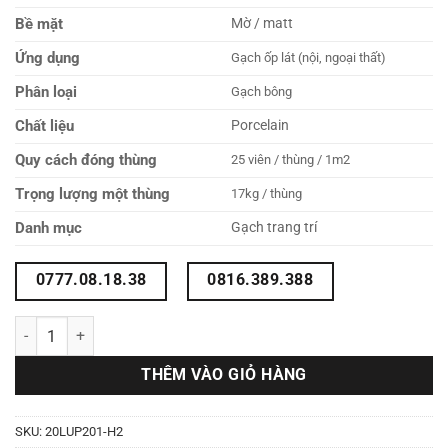
Bề mặt
Mờ / matt
Ứng dụng
Gạch ốp lát (nội, ngoại thất)
Phân loại
Gạch bông
Chất liệu
Porcelain
Quy cách đóng thùng
25 viên / thùng / 1m2
Trọng lượng một thùng
17kg / thùng
Danh mục
Gạch trang trí
0777.08.18.38
0816.389.388
Gạch bông 20x20 20LUP201-H2 số lượng
THÊM VÀO GIỎ HÀNG
SKU:
20LUP201-H2