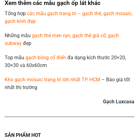
Xem thêm các mẫu gạch ốp lát khác
Tổng hợp
các mẫu gạch trang trí – gạch thẻ, gạch mosaic,
gạch kính đẹp
Những mẫu
gạch thẻ men rạn, gạch thẻ giả cổ, gạch
subway
đẹp
Top mẫu
gạch bông cổ điển
đa dạng kích thước 20×20,
30×30 và 60x60cm
Kho gạch mosaic trang trí lớn nhất TP. HCM
– Báo giá tốt
nhất thị trường
Gạch Luxcasa
SẢN PHẨM HOT