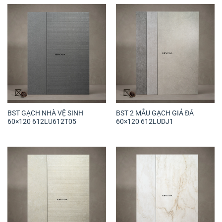
BST GẠCH NHÀ VỆ SINH
BST 2 MẪU GẠCH GIẢ ĐÁ
60×120 612LU612T05
60×120 612LUDJ1