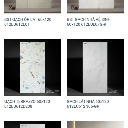
BST GẠCH ỐP LÁT 60×120
BST GẠCH NHÀ VỆ SINH
612LU612L01
60×120 612LUE07G-R
GẠCH TERRAZZO 60×120
GẠCH LÁT NHÀ 60×120
612LU612D238
612LU612N06-GP