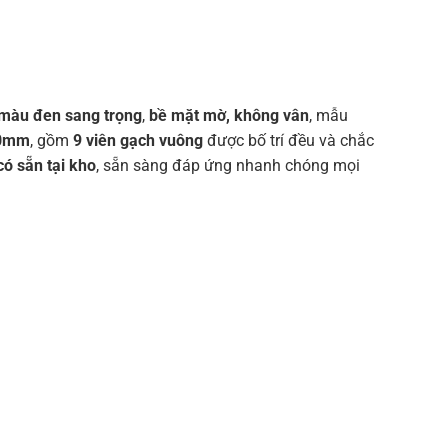
 màu đen sang trọng
,
bề mặt mờ, không vân
, mẫu
00mm
, gồm
9 viên gạch vuông
được bố trí đều và chắc
có sẵn tại kho
, sẵn sàng đáp ứng nhanh chóng mọi