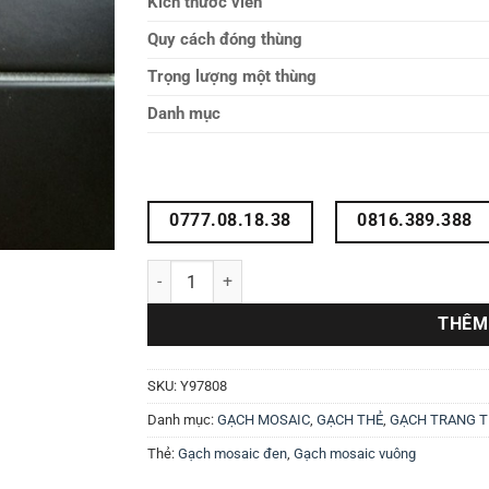
Kích thước viên
Quy cách đóng thùng
Trọng lượng một thùng
Danh mục
0777.08.18.38
0816.389.388
Gạch vuông mosaic đen Y97808 số lượng
THÊM
SKU:
Y97808
Danh mục:
GẠCH MOSAIC
,
GẠCH THẺ
,
GẠCH TRANG T
Thẻ:
Gạch mosaic đen
,
Gạch mosaic vuông