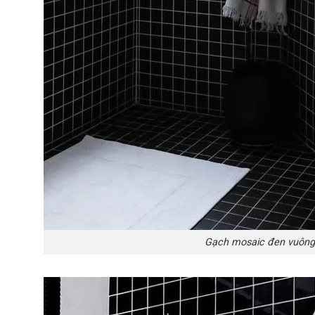
Gạch mosaic đen vuông