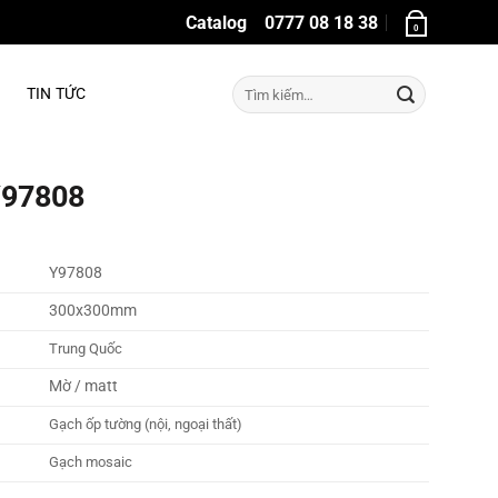
Catalog
0777 08 18 38
0
Tìm
TIN TỨC
kiếm:
Y97808
Y97808
300x300mm
Trung Quốc
Mờ / matt
Gạch ốp tường (nội, ngoại thất)
Gạch mosaic