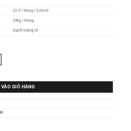
22 vĩ / thùng / 2,02m2
24kg / thùng
Gạch trang trí
 VÀO GIỎ HÀNG
RÍ